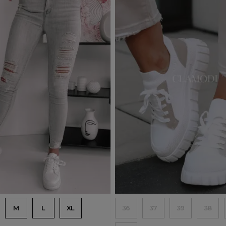
j do koszyka
Dodaj do koszyka
M
L
XL
36
37
39
38