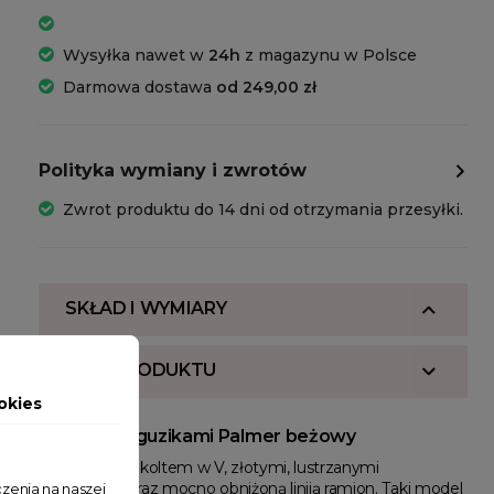
Wysyłka nawet w
24h
z magazynu w Polsce
Darmowa dostawa
od 249,00 zł
Polityka wymiany i zwrotów
Zwrot produktu do 14 dni od otrzymania przesyłki.
SKŁAD I WYMIARY
OPIS PRODUKTU
okies
Kardigan z guzikami Palmer beżowy
Kardigan z dekoltem w V, złotymi, lustrzanymi
guziczkami oraz mocno obniżoną liniią ramion. Taki model
zenia na naszej