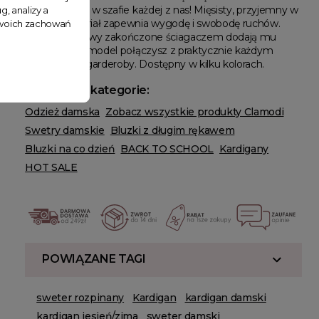
sprawdzi sięw w szafie każdej z nas! Mięsisty, przyjemny w
g, analizy a
dotyku materiał zapewnia wygodę i swobodę ruchów.
 Twoich zachowań
Szerokie rękawy zakończone ściagaczem dodają mu
lekkości. Ten model połączysz z praktycznie każdym
elementem garderoby. Dostępny w kilku kolorach.
Powiązane kategorie:
Odzież damska
Zobacz wszystkie produkty Clamodi
Swetry damskie
Bluzki z długim rękawem
Bluzki na co dzień
BACK TO SCHOOL
Kardigany
HOT SALE
POWIĄZANE TAGI
sweter rozpinany
Kardigan
kardigan damski
kardigan jesień/zima
sweter damski