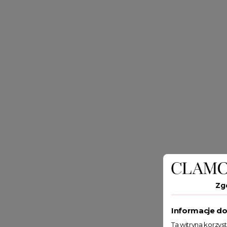
Zg
Informacje do
Ta witryna korzys