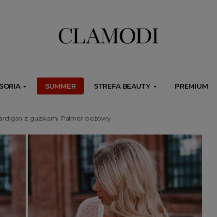
ib.onet.pl/s.csr/build/dlApi/minit.boot.min.js" async></script>
SORIA
SUMMER
STREFA BEAUTY
PREMIUM
ardigan z guzikami Palmer beżowy