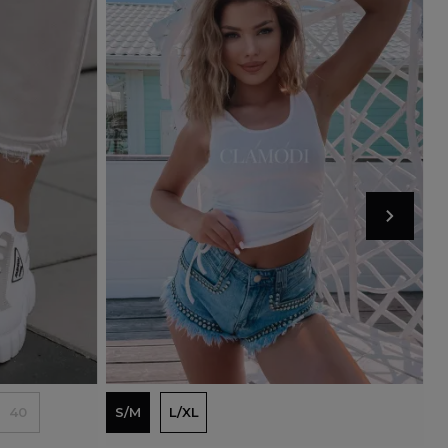
Wyprzedany
Dodaj do koszyka
40
S/M
L/XL