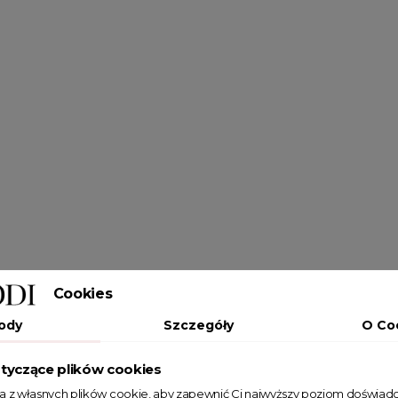
Cookies
ody
Szczegóły
O Co
tyczące plików cookies
ta z własnych plików cookie, aby zapewnić Ci najwyższy poziom doświadc