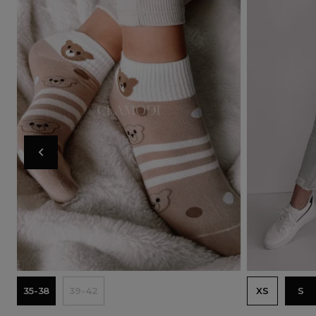
Doda
35-38
39-42
XS
S