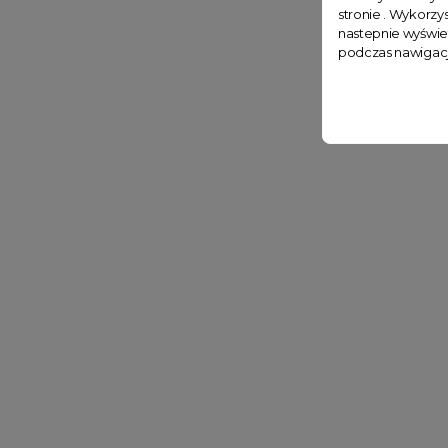
stronie . Wykorzys
nastepnie wyświe
podczas nawigacj