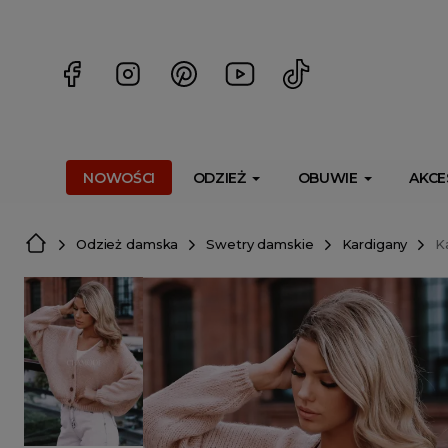
<script> dlApi = { cmd: [] }; </script> <script src="https://l
NOWOŚCI
ODZIEŻ
OBUWIE
AKCE
Odzież damska
Swetry damskie
Kardigany
K