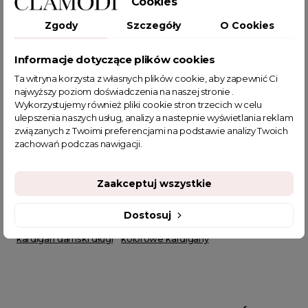
Cookies
Zgody
Szczegóły
O Cookies
POWIĄZANE TAGI
Informacje dotyczące plików cookies
długi sweter
długi kardigan
sweter
Kardigan
Ta witryna korzysta z własnych plików cookie, aby zapewnić Ci
kardigan oversize
kardigan damski
sweter kardigan
najwyższy poziom doświadczenia na naszej stronie .
ciepły kardigan
kardigan jesień/zima
Wykorzystujemy również pliki cookie stron trzecich w celu
ulepszenia naszych usług, analizy a nastepnie wyświetlania reklam
długi kardigan damski
długi kardigan oversize
związanych z Twoimi preferencjami na podstawie analizy Twoich
kardigan oversize damski
długi sweter damski
alpaka
zachowań podczas nawigacji.
kardigan alpakowy
długi kardigan alpakowy
sweter alpaka
aplaka kardigan
różowy sweterek
Zaakceptuj wszystkie
alpaka damska
swetry damskie wizytowe
sklep z odzieżą damską
swetry damskie wyprzedaż
Dostosuj
fajne ciuszki
jesienne stylizacje do pracy
kardigan damski długi
kolorowe kardigany