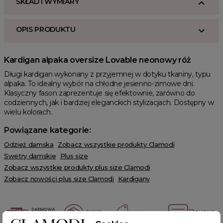
SKŁAD I WYMIARY
OPIS PRODUKTU
Kardigan alpaka oversize Lovable neonowy róż
Długi kardigan wykonany z przyjemnej w dotyku tkaniny, typu
alpaka. To idealny wybór na chłodne jesienno-zimowe dni.
Klasyczny fason zaprezentuje się efektownie, zarówno do
codziennych, jak i bardziej eleganckich stylizacjach. Dostępny w
wielu kolorach.
Powiązane kategorie:
Odzież damska
Zobacz wszystkie produkty Clamodi
Swetry damskie
Plus size
Zobacz wszystkie produkty plus size Clamodi
Zobacz nowości plus size Clamodi
Kardigany