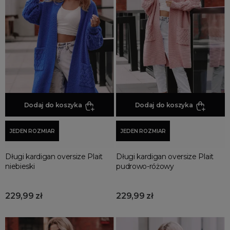
Jesienne Uroczystości
Zimowe Uroczystości
HOT SALE
Produkty Tygodnia
Różowy Październik
Black Friday
Cyber Monday
Dodaj do koszyka
Dodaj do koszyka
Black Week
Wyprzedaż noworoczna
JEDEN ROZMIAR
JEDEN ROZMIAR
Długi kardigan oversize Plait
Długi kardigan oversize Plait
niebieski
pudrowo-różowy
229,99 zł
229,99 zł