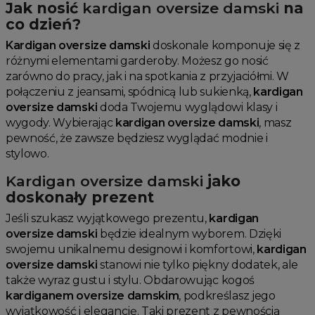
Jak nosić
kardigan oversize damski
na
co dzień?
Kardigan oversize damski
doskonale komponuje się z
różnymi elementami garderoby. Możesz go nosić
zarówno do pracy, jak i na spotkania z przyjaciółmi. W
połączeniu z jeansami, spódnicą lub sukienką,
kardigan
oversize damski
doda Twojemu wyglądowi klasy i
wygody. Wybierając
kardigan oversize damski
, masz
pewność, że zawsze będziesz wyglądać modnie i
stylowo.
Kardigan oversize damski
jako
doskonały prezent
Jeśli szukasz wyjątkowego prezentu,
kardigan
oversize damski
będzie idealnym wyborem. Dzięki
swojemu unikalnemu designowi i komfortowi,
kardigan
oversize damski
stanowi nie tylko piękny dodatek, ale
także wyraz gustu i stylu. Obdarowując kogoś
kardiganem oversize damskim
, podkreślasz jego
wyjątkowość i elegancję. Taki prezent z pewnością