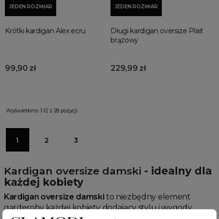
JEDEN ROZMIAR
JEDEN ROZMIAR
Krótki kardigan Alex ecru
Długi kardigan oversize Plait
brązowy
99,90 zł
229,99 zł
Wyświetlono: 1-12 z 28 pozycji
1
2
3
Kardigan oversize damski
- idealny dla
każdej kobiety
Kardigan oversize damski
to niezbędny element
garderoby każdej kobiety, dodający stylu i wygody
każdej stylizacji. Wykonany z wysokiej jakości materiałów,