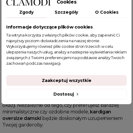
Cookies
nasz
kardigan oversize damski
jest trwały i
Zgody
Szczegóły
O Cookies
komfortowy. Dzięki swojemu luźnemu krojowi,
kardigan oversize damski
pasuje zarówno do
codziennych, jak i bardziej eleganckich okazji,
Informacje dotyczące plików cookies
podkreślając Twoją wyjątkowość. Dodatkowo,
kardigan
Ta witryna korzysta z własnych plików cookie, aby zapewnić Ci
oversize damski
może być doskonałym pomysłem na
najwyższy poziom doświadczenia na naszej stronie .
prezent dla bliskiej osoby.
Wykorzystujemy również pliki cookie stron trzecich w celu
ulepszenia naszych usług, analizy a nastepnie wyświetlania reklam
Dlaczego warto wybrać
kardigan
związanych z Twoimi preferencjami na podstawie analizy Twoich
oversize damski
?
zachowań podczas nawigacji.
Kardigan oversize damski
to synonim wygody i stylu.
Wybierając
kardigan oversize damski
, podkreślasz
Zaakceptuj wszystkie
swoją indywidualność i wyjątkowy gust.
Kardigany
oversize damskie
są dostępne w różnych kolorach i
Dostosuj
wzorach, co pozwala na dopasowanie ich do każdej
okazji. Niezależnie od tego, czy preferujesz bardziej
minimalistyczne czy ozdobne modele,
kardigan
oversize damski
będzie doskonałym uzupełnieniem
Twojej garderoby.