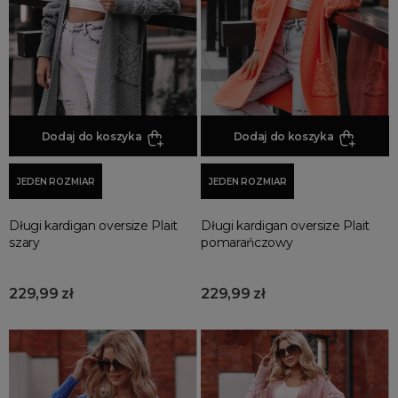
Promocja
Wyprzedaż
Summer sale
Bon podarunkowy
BACK TO SCHOOL
PREZENTY
Dodaj do koszyka
Dodaj do koszyka
ŚWIĘTA
JEDEN ROZMIAR
JEDEN ROZMIAR
PARTY
Wielka wyprzedaż
Długi kardigan oversize Plait
Długi kardigan oversize Plait
Najnowsze produkty
szary
pomarańczowy
Polecane produkty
Spring sale
229,99 zł
229,99 zł
SUMMER
Złote produkty
Wiosenne Uroczystości
Letnie Uroczystości