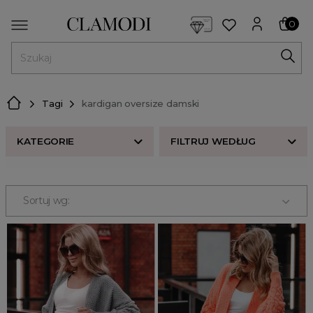
<script> dlApi = { cmd: [] }; </script> <script src="https://l
0
MENU
Tagi
kardigan oversize damski
KATEGORIE
FILTRUJ WEDŁUG
Nowości w butiku Clamodi
Bestsellery
Sortuj wg:
Odzież damska
Buty damskie
Akcesoria
Premium
Strefa beauty