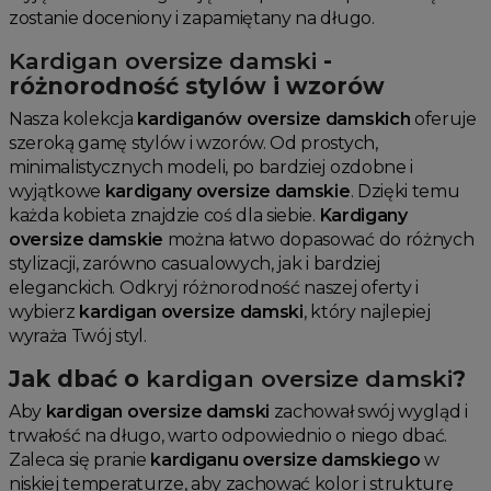
zostanie doceniony i zapamiętany na długo.
Kardigan oversize damski
-
różnorodność stylów i wzorów
Nasza kolekcja
kardiganów oversize damskich
oferuje
szeroką gamę stylów i wzorów. Od prostych,
minimalistycznych modeli, po bardziej ozdobne i
wyjątkowe
kardigany oversize damskie
. Dzięki temu
każda kobieta znajdzie coś dla siebie.
Kardigany
oversize damskie
można łatwo dopasować do różnych
stylizacji, zarówno casualowych, jak i bardziej
eleganckich. Odkryj różnorodność naszej oferty i
wybierz
kardigan oversize damski
, który najlepiej
wyraża Twój styl.
Jak dbać o
kardigan oversize damski
?
Aby
kardigan oversize damski
zachował swój wygląd i
trwałość na długo, warto odpowiednio o niego dbać.
Zaleca się pranie
kardiganu oversize damskiego
w
niskiej temperaturze, aby zachować kolor i strukturę