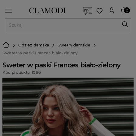
<script> dlApi = { cmd: [] }; </script> <script src="https://l
0
MENU
Odzież damska
Swetry damskie
Sweter w paski Frances biało-zielony
Sweter w paski Frances biało-zielony
Kod produktu: 1066