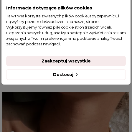
piękne swetry damskie
zielony sweterek
Informacje dotyczące plików cookies
zielony sweterek damski
sklep z odzieżą damską
Ta witryna korzysta z własnych plików cookie, aby zapewnić Ci
swetry damskie wyprzedaż
basic
fajne ciuszki
najwyższy poziom doświadczenia na naszej stronie .
modne swetry damskie
jesienne stylizacje do pracy
Wykorzystujemy również pliki cookie stron trzecich w celu
kolorowy sweter
jesienna stylizacja
ulepszenia naszych usług, analizy a nastepnie wyświetlania reklam
Kolorowe swetry damskie
związanych z Twoimi preferencjami na podstawie analizy Twoich
zachowań podczas nawigacji.
Zaakceptuj wszystkie
MOGĄ CI SIĘ SPODOBAĆ
Dostosuj