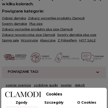
w kilku kolorach.
Powiązane kategorie:
Odzież damska
Zobacz wszystkie produkty Clamodi
Swetry damskie
Plus size
Zobacz wszystkie produkty plus size Clamodi
Zobacz nowości plus size Clamodi
Swetry damskie plus size
Spring sale
Wzorzyste
Klasyczne
Z Półgolfem
HOT SALE
POWIĄZANE TAGI
sweter oversize
ozdobne guziki
sweter
dekolt
swetry oversize
lużny sweter oversize
sweter damski
Cookies
ponadczasowy
moda
chłodne dni
paski
Zgody
Szczegóły
O Cookies
cyrkoniowe guziki
trendy
sweter wkładany przez głowę