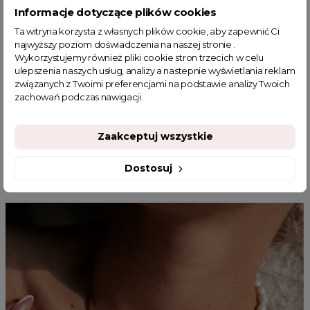
piękne swetry damskie
różowy sweterek
Informacje dotyczące plików cookies
sklep z odzieżą damską
swetry damskie wyprzedaż
basic
Ta witryna korzysta z własnych plików cookie, aby zapewnić Ci
fajne ciuszki
modne swetry damskie
najwyższy poziom doświadczenia na naszej stronie .
Wykorzystujemy również pliki cookie stron trzecich w celu
jesienne stylizacje do pracy
kolorowy sweter
ulepszenia naszych usług, analizy a nastepnie wyświetlania reklam
jesienna stylizacja
Kolorowe swetry damskie
związanych z Twoimi preferencjami na podstawie analizy Twoich
zachowań podczas nawigacji.
Zaakceptuj wszystkie
MOGĄ CI SIĘ SPODOBAĆ
Dostosuj