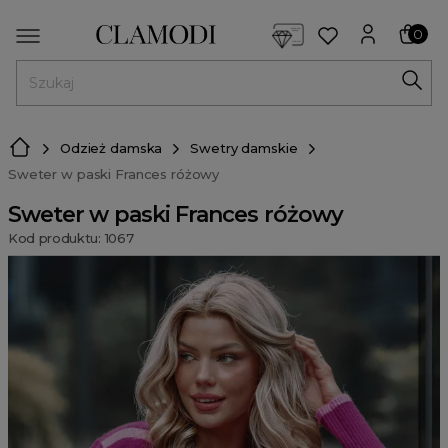
<script> dlApi = { cmd: [] }; </script> <script src="https://l
0
MENU
Odzież damska
Swetry damskie
Sweter w paski Frances różowy
Sweter w paski Frances różowy
Kod produktu: 1067