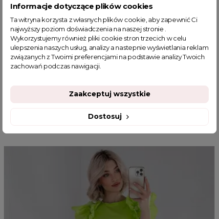
Informacje dotyczące plików cookies
kurteczki jesienne damskie
wioesenna ramoneska damska
Ta witryna korzysta z własnych plików cookie, aby zapewnić Ci
ramoneski damskie na wiosnę
kurtki do sukienki
najwyższy poziom doświadczenia na naszej stronie .
kurtki jesień
kurtki na wiosnę
okrycie wierzchnie damskie
Wykorzystujemy również pliki cookie stron trzecich w celu
włoskie kurtki skórzane damskie
ulepszenia naszych usług, analizy a nastepnie wyświetlania reklam
związanych z Twoimi preferencjami na podstawie analizy Twoich
Czarna ramoneska damska
Ramoneska damska skóra
zachowań podczas nawigacji.
Zaakceptuj wszystkie
Dostosuj
MOGĄ CI SIĘ SPODOBAĆ