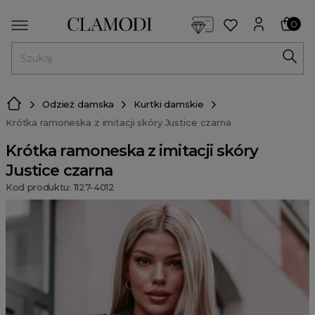
<script> dlApi = { cmd: [] }; </script> <script src="https://l
0
MENU
Odzież damska
Kurtki damskie
Krótka ramoneska z imitacji skóry Justice czarna
Krótka ramoneska z imitacji skóry
Justice czarna
Kod produktu: 1127-4012