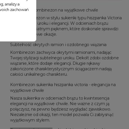
g, analizy a
 Twoich zachowań
Wyjątkowy kombinezon na wyjątkowe chwile
Nasz kombinezon w stylu sukienki typu hiszpanka Victoria
to połączenie uroku i elegancji. W odcieniach brązu
emanuje delikatnym pięknem, które doskonale sprawdzi
się na wyjątkowe okazje.
Subtelność okrytych ramion i ozdobnego wiązania
Kombinezon zachwyca okrytymi ramionami, nadając
Twojej stylizacji subtelnego uroku. Dekolt zdobi ozdobne
wiązanie, które dodaje elegancji. Długie rękawy
zakończone charakterystycznym ściągaczem nadają
całości unikalnego charakteru.
Kombinezon sukienka hiszpanka victoria - elegancja na
wyjątkowe chwile
Nasza sukienka w odcieniach brązu to kwintesencja
elegancji na wyjątkowe chwile. Nie ważne z czym ją
połączysz, na pewno będziesz wyglądać zjawiskowo.
Niezależnie od okazji, ten model pozwala Ci zabłysnąć
wyjątkowym stylem.