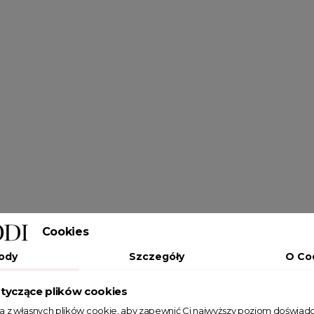
Cookies
ody
Szczegóły
O Co
tyczące plików cookies
ta z własnych plików cookie, aby zapewnić Ci najwyższy poziom doświadc