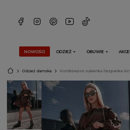
<script> dlApi = { cmd: [] }; </script> <script src="https://l
NOWOŚCI
ODZIEŻ
OBUWIE
AKCE
Odzież damska
Kombinezon sukienka hiszpanka Vic