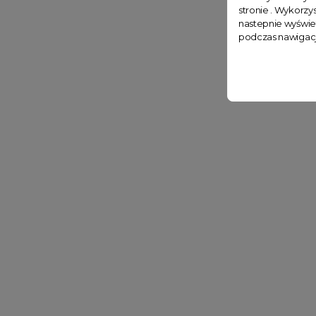
stronie . Wykorzys
nastepnie wyświe
podczas nawigacj