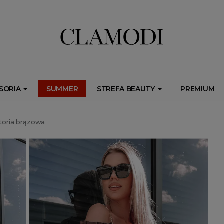
ib.onet.pl/s.csr/build/dlApi/minit.boot.min.js" async></script>
SORIA
SUMMER
STREFA BEAUTY
PREMIUM
toria brązowa