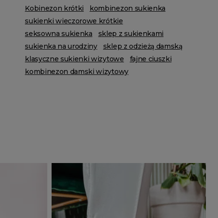
Kobinezon krótki
kombinezon sukienka
sukienki wieczorowe krótkie
seksowna sukienka
sklep z sukienkami
sukienka na urodziny
sklep z odzieżą damską
klasyczne sukienki wizytowe
fajne ciuszki
kombinezon damski wizytowy