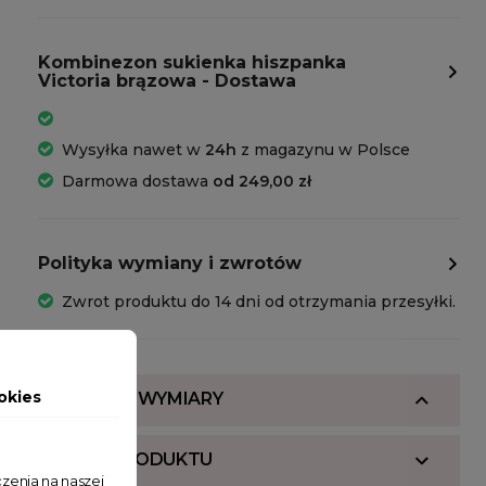
Kombinezon sukienka hiszpanka
Victoria brązowa - Dostawa
Wysyłka nawet w
24h
z magazynu w Polsce
Darmowa dostawa
od 249,00 zł
Polityka wymiany i zwrotów
Zwrot produktu do 14 dni od otrzymania przesyłki.
okies
SKŁAD I WYMIARY
OPIS PRODUKTU
zenia na naszej