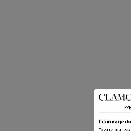
Zg
Informacje do
Ta witryna korzys