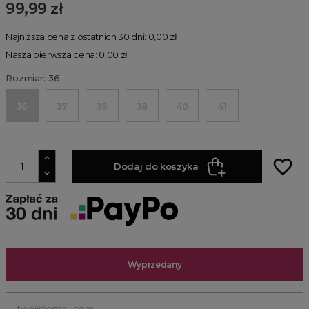
99,99 zł
Najniższa cena z ostatnich 30 dni: 0,00 zł
Nasza pierwsza cena: 0,00 zł
Rozmiar: 36
36
37
39
38
40
41
favorite_border
Dodaj do koszyka
Wyprzedany