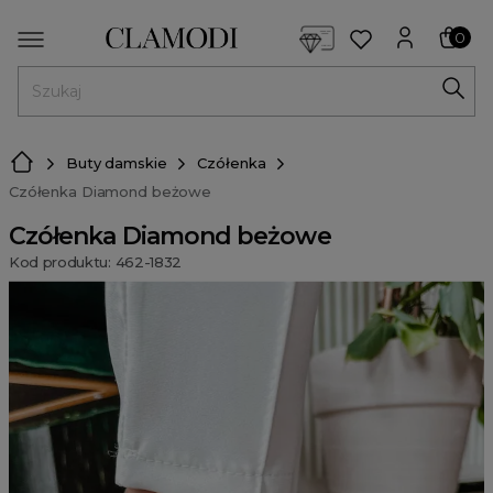
<script> dlApi = { cmd: [] }; </script> <script src="https://l
0
MENU
Buty damskie
Czółenka
Czółenka Diamond beżowe
Czółenka Diamond beżowe
Kod produktu: 462-1832