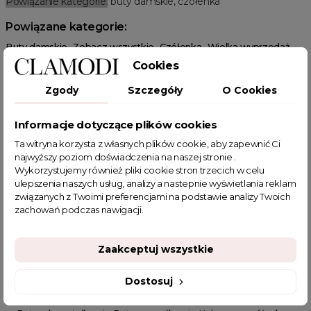
Powiązanie kategorie:
buty damskie, czółenka
Powiązane kategorie:
Buty damskie
Zobacz wszystkie
Czółenka
Wielka wyprzedaż
Wiosenne Uroczystości
Letnie Uroczystości
HOT SALE
Cookies
Zgody
Szczegóły
O Cookies
Informacje dotyczące plików cookies
Ta witryna korzysta z własnych plików cookie, aby zapewnić Ci
POWIĄZANE TAGI
najwyższy poziom doświadczenia na naszej stronie .
Wykorzystujemy również pliki cookie stron trzecich w celu
ulepszenia naszych usług, analizy a nastepnie wyświetlania reklam
czółenka
szpilki
czółenka z kamieniami
związanych z Twoimi preferencjami na podstawie analizy Twoich
czółenka damskie
beżowe buty damskie
zachowań podczas nawigacji.
czółenka na słupku
czółenka na niskim obcasie
beżowe czółenka
buty do sukienki
buty na wesele
Zaakceptuj wszystkie
buty na wesele damskie
buty na studniówkę
buty wiosenne
beżowe botki
beżowe botki damskie
Dostosuj
modne buty damskie
Beżowe czółenka