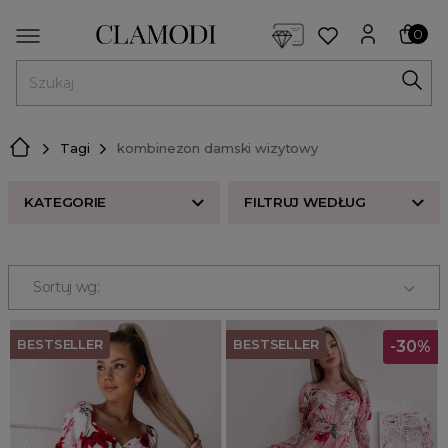
<script> dlApi = { cmd: [] }; </script> <script src="https://l
0
MENU
Tagi
kombinezon damski wizytowy
KATEGORIE
FILTRUJ WEDŁUG
Nowości w butiku Clamodi
Bestsellery
Sortuj wg:
Odzież damska
Buty damskie
BESTSELLER
BESTSELLER
-30%
Akcesoria
Premium
Strefa beauty