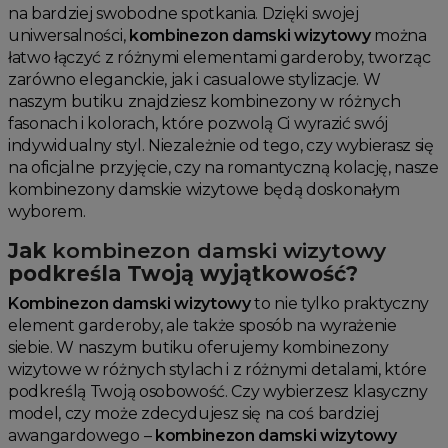
na bardziej swobodne spotkania. Dzięki swojej
uniwersalności,
kombinezon damski wizytowy
można
łatwo łączyć z różnymi elementami garderoby, tworząc
zarówno eleganckie, jak i casualowe stylizacje. W
naszym butiku znajdziesz kombinezony w różnych
fasonach i kolorach, które pozwolą Ci wyrazić swój
indywidualny styl. Niezależnie od tego, czy wybierasz się
na oficjalne przyjęcie, czy na romantyczną kolację, nasze
kombinezony damskie wizytowe będą doskonałym
wyborem.
Jak
kombinezon damski wizytowy
podkreśla Twoją wyjątkowość?
Kombinezon damski wizytowy
to nie tylko praktyczny
element garderoby, ale także sposób na wyrażenie
siebie. W naszym butiku oferujemy kombinezony
wizytowe w różnych stylach i z różnymi detalami, które
podkreślą Twoją osobowość. Czy wybierzesz klasyczny
model, czy może zdecydujesz się na coś bardziej
awangardowego –
kombinezon damski wizytowy