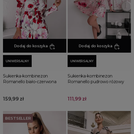
Promocja
Wyprzedaż
Summer sale
Bon podarunkowy
BACK TO SCHOOL
PREZENTY
Dodaj do koszyka
Dodaj do koszyka
ŚWIĘTA
UNIWERSALNY
UNIWERSALNY
PARTY
Wielka wyprzedaż
Sukienka-kombinezon
Sukienka-kombinezon
Najnowsze produkty
Romanello biało-czerwona
Romanello pudrowo różowy
Polecane produkty
Spring sale
159,99 zł
111,99 zł
SUMMER
Złote produkty
BESTSELLER
Wiosenne Uroczystości
Letnie Uroczystości