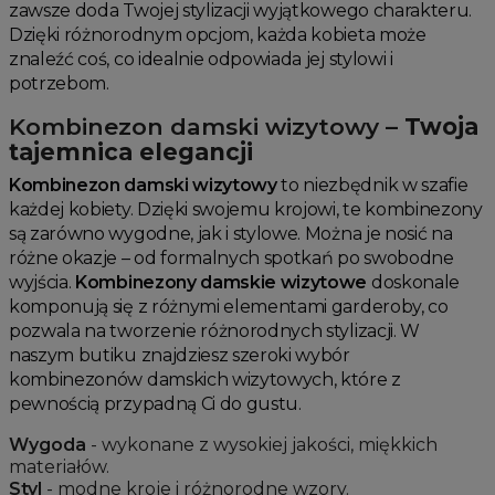
zawsze doda Twojej stylizacji wyjątkowego charakteru.
Dzięki różnorodnym opcjom, każda kobieta może
znaleźć coś, co idealnie odpowiada jej stylowi i
potrzebom.
Kombinezon damski wizytowy
– Twoja
tajemnica elegancji
Kombinezon damski wizytowy
to niezbędnik w szafie
każdej kobiety. Dzięki swojemu krojowi, te kombinezony
są zarówno wygodne, jak i stylowe. Można je nosić na
różne okazje – od formalnych spotkań po swobodne
wyjścia.
Kombinezony damskie wizytowe
doskonale
komponują się z różnymi elementami garderoby, co
pozwala na tworzenie różnorodnych stylizacji. W
naszym butiku znajdziesz szeroki wybór
kombinezonów damskich wizytowych, które z
pewnością przypadną Ci do gustu.
Wygoda
- wykonane z wysokiej jakości, miękkich
materiałów.
Styl
- modne kroje i różnorodne wzory.