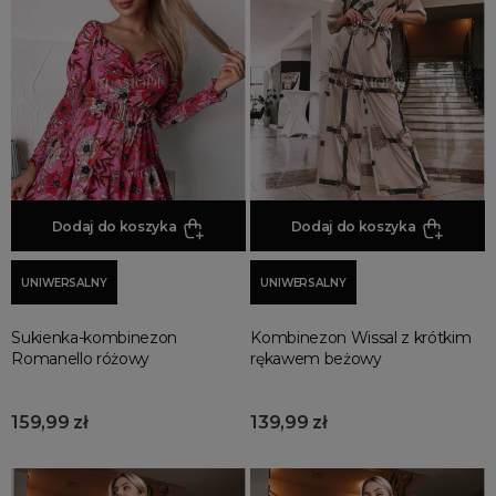
Jesienne Uroczystości
Zimowe Uroczystości
HOT SALE
Produkty Tygodnia
Różowy Październik
Black Friday
Cyber Monday
Dodaj do koszyka
Dodaj do koszyka
Black Week
Wyprzedaż noworoczna
UNIWERSALNY
UNIWERSALNY
Sukienka-kombinezon
Kombinezon Wissal z krótkim
Romanello różowy
rękawem beżowy
159,99 zł
139,99 zł