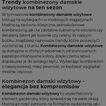
Trendy
kombinezony damskie
wizytowe
na ten sezon
W tym sezonie
kombinezony damskie wizytowe
królują na wybiegach i w modowych magazynach.
Modne są zarówno klasyczne, jednokolorowe
kombinezony, jak i te zdobione subtelnymi wzorami czy
detalami, takimi jak koronki czy cekiny. W naszym
butiku znajdziesz najnowsze trendy, które pozwolą Ci
wyróżnić się z tłumu.
Kombinezony damskie wizytowe
są dostępne w różnych odcieniach, od stonowanych
pasteli po intensywne kolory, dzięki czemu łatwo
dopasujesz je do swojego stylu. Wybierając kombinezon
z naszej kolekcji, masz pewność, że będziesz wyglądać
modnie i stylowo.
Kombinezon damski wizytowy
-
elegancja bez kompromisów
Kombinezon damski wizytowy
to wszechstronny
element garderoby, który sprawdzi się na wiele okazji.
Można go nosić zarówno na formalne wydarzenia, jak i