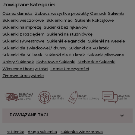
Powiązane kategorie:
Odzież damska
Zobacz wszystkie produkty Clamodi
Sukienki
Sukienki wieczorowe
Sukienki maxi
Sukienki koktajlowe
Sukienki na imprezę
Sukienki bez rękawów
Sukienki z rozcięciem
Sukienki na studniówkę
Sukienki sylwestrowe
Sukienki eleganckie
Sukienki na wesele
Sukienki dla świadkowej / druhny
Sukienki dla 40 latek
Sukienki dla 50 latek
Sukienki dla 60 latek
Sukienki plisowane
Kolory Sukienek
Kobaltowe Sukienki
Niebieskie Sukienki
Wiosenne Uroczystości
Letnie Uroczystości
Zimowe Uroczystości
POWIĄZANE TAGI
sukienka
długa sukienka
sukienka wieczorowa