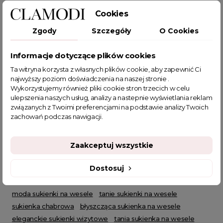
sukienka damska
niebieska sukienka
długa suknia
Cookies
suknia wieczorowa
chabrowa sukienka
Zgody
Szczegóły
O Cookies
sukienka na grubych ramiączkach
moda damska
suknia na sylwestra
elegancka suknia
Informacje dotyczące plików cookies
suknia z plisowanym dołem
sukienka z zakładkami
prosta sukienka na wesele
sukeinka maxi
Ta witryna korzysta z własnych plików cookie, aby zapewnić Ci
najwyższy poziom doświadczenia na naszej stronie .
sukienki satynowe
eleganckie sukienki wieczorowe
Wykorzystujemy również pliki cookie stron trzecich w celu
satynowa sukienka na wesele
ulepszenia naszych usług, analizy a nastepnie wyświetlania reklam
eleganckie sukienki na wesele
sukienka na andrzejki
związanych z Twoimi preferencjami na podstawie analizy Twoich
zachowań podczas nawigacji.
długa sukienka na wesele
sukienki studniówkowe
sukienka zdobiona cekinami
suknia balowa
sklep z sukienkami
sukienki wieczorowe długie
Zaakceptuj wszystkie
sukienki balowe
sukienka karnawał
granatowa sukienka
Dostosuj
sukienki karnawałowe
sukienki proste i eleganckie
modne sukienki na wesele
sukienka wieczorowa maxi
moda sukienki na wesele
tanie sukienki na wesele
sukienka chabrowa
błyszcząca sukienka na wesele
eleganckie sukienki wizytowe
tania sukienka na wesele