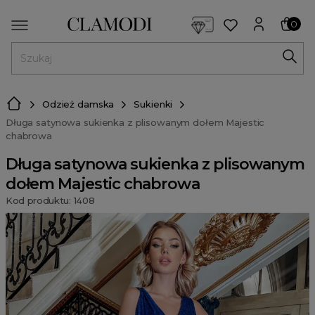
<script> dlApi = { cmd: [] }; </script> <script src="https://l
0
MENU
Odzież damska
Sukienki
Długa satynowa sukienka z plisowanym dołem Majestic
chabrowa
Długa satynowa sukienka z plisowanym
dołem Majestic chabrowa
Kod produktu: 1408