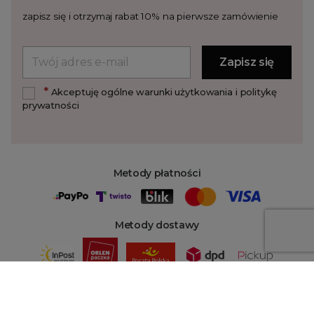
zapisz się i otrzymaj rabat 10% na pierwsze zamówienie
*
Akceptuję ogólne warunki użytkowania i politykę
prywatności
Metody płatności
Metody dostawy