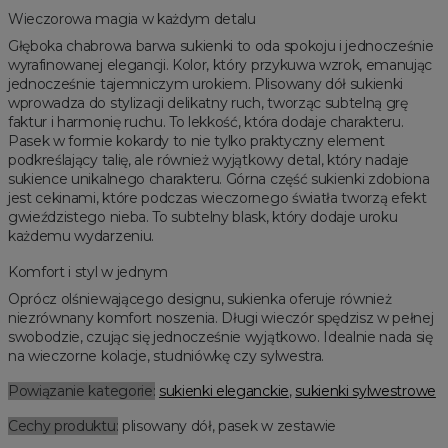
Wieczorowa magia w każdym detalu
Głęboka chabrowa barwa sukienki to oda spokoju i jednocześnie
wyrafinowanej elegancji. Kolor, który przykuwa wzrok, emanując
jednocześnie tajemniczym urokiem. Plisowany dół sukienki
wprowadza do stylizacji delikatny ruch, tworząc subtelną grę
faktur i harmonię ruchu. To lekkość, która dodaje charakteru.
Pasek w formie kokardy to nie tylko praktyczny element
podkreślający talię, ale również wyjątkowy detal, który nadaje
sukience unikalnego charakteru. Górna część sukienki zdobiona
jest cekinami, które podczas wieczornego światła tworzą efekt
gwieździstego nieba. To subtelny blask, który dodaje uroku
każdemu wydarzeniu.
Komfort i styl w jednym
Oprócz olśniewającego designu, sukienka oferuje również
niezrównany komfort noszenia. Długi wieczór spędzisz w pełnej
swobodzie, czując się jednocześnie wyjątkowo. Idealnie nada się
na wieczorne kolacje, studniówkę czy sylwestra.
Powiązanie kategorie:
sukienki eleganckie
,
sukienki sylwestrowe
Cechy produktu:
plisowany dół, pasek w zestawie