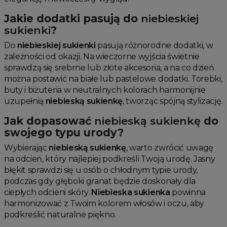
Jakie dodatki pasują do
niebieskiej
sukienki
?
Do
niebieskiej sukienki
pasują różnorodne dodatki, w
zależności od okazji. Na wieczorne wyjścia świetnie
sprawdzą się srebrne lub złote akcesoria, a na co dzień
można postawić na białe lub pastelowe dodatki. Torebki,
buty i biżuteria w neutralnych kolorach harmonijnie
uzupełnią
niebieską sukienkę
, tworząc spójną stylizację.
Jak dopasować
niebieską sukienkę
do
swojego typu urody?
Wybierając
niebieską sukienkę
, warto zwrócić uwagę
na odcień, który najlepiej podkreśli Twoją urodę. Jasny
błękit sprawdzi się u osób o chłodnym typie urody,
podczas gdy głęboki granat będzie doskonały dla
ciepłych odcieni skóry.
Niebieska sukienka
powinna
harmonizować z Twoim kolorem włosów i oczu, aby
podkreślić naturalne piękno.