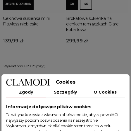
JEDEN ROZMIAR
38
40
Cekinowa sukienka mini
Brokatowa sukienka na
Flawless niebieska
cienkich ramiączkach Glare
kobaltowa
139,99 zł
299,99 zł
Wyświetlono: 1-12 z 23 pozycji
Cookies
1
2
Zgody
Szczegóły
O Cookies
Dlaczego warto wybrać
niebieską
Informacje dotyczące plików cookies
sukienkę
?
Ta witryna korzysta z własnych plików cookie, aby zapewnić Ci
Niebieska sukienka
to symbol klasy i świeżości. Kolor
najwyższy poziom doświadczenia na naszej stronie .
niebieski kojarzy się ze spokojem i elegancją, co czyni
Wykorzystujemy również pliki cookie stron trzecich w celu
niebieską sukienkę
doskonałym wyborem na wiele