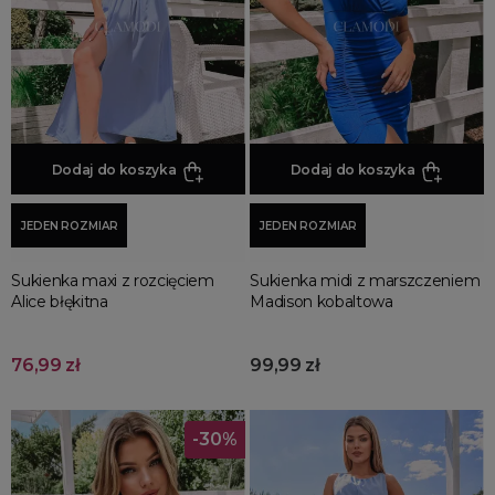
Promocja
Wyprzedaż
Summer sale
Bon podarunkowy
BACK TO SCHOOL
PREZENTY
Dodaj do koszyka
Dodaj do koszyka
ŚWIĘTA
JEDEN ROZMIAR
JEDEN ROZMIAR
PARTY
Wielka wyprzedaż
Sukienka maxi z rozcięciem
Sukienka midi z marszczeniem
Najnowsze produkty
Alice błękitna
Madison kobaltowa
Polecane produkty
Spring sale
76,99 zł
99,99 zł
SUMMER
Złote produkty
-30%
Wiosenne Uroczystości
Letnie Uroczystości