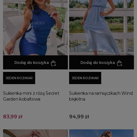
Jesienne Uroczystości
Zimowe Uroczystości
HOT SALE
Produkty Tygodnia
Różowy Październik
Black Friday
Cyber Monday
Dodaj do koszyka
Dodaj do koszyka
Black Week
Wyprzedaż noworoczna
JEDEN ROZMIAR
JEDEN ROZMIAR
Sukienka mini z różą Secret
Sukienka na ramiączkach Wind
Garden kobaltowa
błękitna
83,99 zł
94,99 zł