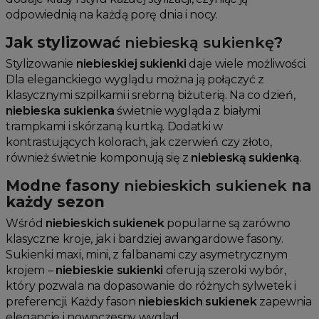
odpowiednią na każdą porę dnia i nocy.
Jak stylizować
niebieską sukienkę
?
Stylizowanie
niebieskiej sukienki
daje wiele możliwości.
Dla eleganckiego wyglądu można ją połączyć z
klasycznymi szpilkami i srebrną biżuterią. Na co dzień,
niebieska sukienka
świetnie wygląda z białymi
trampkami i skórzaną kurtką. Dodatki w
kontrastujących kolorach, jak czerwień czy złoto,
również świetnie komponują się z
niebieską sukienką
.
Modne fasony
niebieskich sukienek
na
każdy sezon
Wśród
niebieskich sukienek
popularne są zarówno
klasyczne kroje, jak i bardziej awangardowe fasony.
Sukienki maxi, mini, z falbanami czy asymetrycznym
krojem –
niebieskie sukienki
oferują szeroki wybór,
który pozwala na dopasowanie do różnych sylwetek i
preferencji. Każdy fason
niebieskich sukienek
zapewnia
elegancję i nowoczesny wygląd.