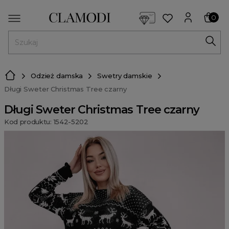
<script> dlApi = { cmd: [] }; </script> <script src="https://l
0
MENU
Odzież damska
Swetry damskie
Długi Sweter Christmas Tree czarny
Długi Sweter Christmas Tree czarny
Kod produktu: 1542-5202