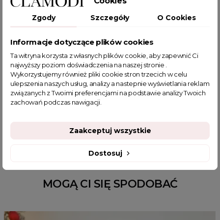
Cookies
długi sweter
sweter oversize
sweter
moda damska
Zgody
Szczegóły
O Cookies
sweter damski
sweter na jesień
swetry damskie
sweter na co dzień
sweter na zimę
sweter do spodni
Informacje dotyczące plików cookies
miękki sweter
obniżona linia ramion
cdzienne stylizacje
Ta witryna korzysta z własnych plików cookie, aby zapewnić Ci
jesienno – zimowe ubrania
stylowy sweter
najwyższy poziom doświadczenia na naszej stronie .
świąteczny sweter
tunika na święta
czarne swetry
Wykorzystujemy również pliki cookie stron trzecich w celu
ulepszenia naszych usług, analizy a nastepnie wyświetlania reklam
sweter wkładany przez głowę
sweter świąteczny
związanych z Twoimi preferencjami na podstawie analizy Twoich
sklep z odzieżą damską
swetry damskie wyprzedaż
zachowań podczas nawigacji.
fajne ciuszki
modne swetry damskie
jesienne stylizacje do pracy
Zaakceptuj wszystkie
Dostosuj
MOGĄ CI SIĘ SPODOBAĆ