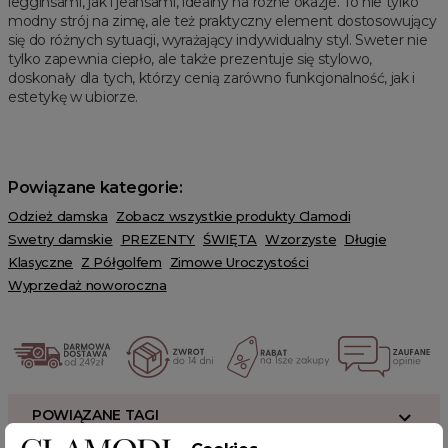
legginsami, jak i jeansami, idealny na różne okazje. To nie tylko
modny strój na zimę, ale też praktyczny element dostosowujący
się do różnych sytuacji, wyrażający indywidualny styl. Sweter nie
tylko zapewnia ciepło, ale także prezentuje się stylowo,
doskonały dla tych, którzy cenią zarówno funkcjonalność, jak i
estetykę w ubiorze.
Powiązane kategorie:
Odzież damska
Zobacz wszystkie produkty Clamodi
Swetry damskie
PREZENTY
ŚWIĘTA
Wzorzyste
Długie
Klasyczne
Z Półgolfem
Zimowe Uroczystości
Wyprzedaż noworoczna
POWIĄZANE TAGI