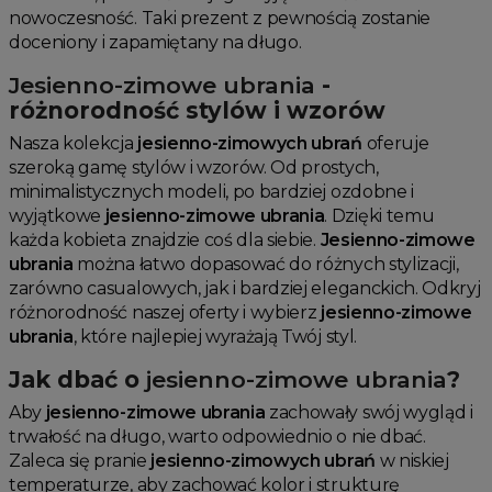
nowoczesność. Taki prezent z pewnością zostanie
doceniony i zapamiętany na długo.
Jesienno-zimowe ubrania
-
różnorodność stylów i wzorów
Nasza kolekcja
jesienno-zimowych ubrań
oferuje
szeroką gamę stylów i wzorów. Od prostych,
minimalistycznych modeli, po bardziej ozdobne i
wyjątkowe
jesienno-zimowe ubrania
. Dzięki temu
każda kobieta znajdzie coś dla siebie.
Jesienno-zimowe
ubrania
można łatwo dopasować do różnych stylizacji,
zarówno casualowych, jak i bardziej eleganckich. Odkryj
różnorodność naszej oferty i wybierz
jesienno-zimowe
ubrania
, które najlepiej wyrażają Twój styl.
Jak dbać o
jesienno-zimowe ubrania
?
Aby
jesienno-zimowe ubrania
zachowały swój wygląd i
trwałość na długo, warto odpowiednio o nie dbać.
Zaleca się pranie
jesienno-zimowych ubrań
w niskiej
temperaturze, aby zachować kolor i strukturę