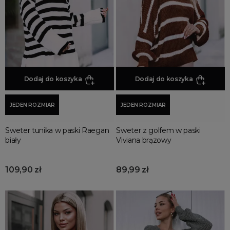
Promocja
Wyprzedaż
Summer sale
Bon podarunkowy
BACK TO SCHOOL
PREZENTY
Dodaj do koszyka
Dodaj do koszyka
ŚWIĘTA
JEDEN ROZMIAR
JEDEN ROZMIAR
PARTY
Wielka wyprzedaż
Sweter tunika w paski Raegan
Sweter z golfem w paski
Najnowsze produkty
biały
Viviana brązowy
Polecane produkty
Spring sale
109,90 zł
89,99 zł
SUMMER
Złote produkty
Wiosenne Uroczystości
Letnie Uroczystości