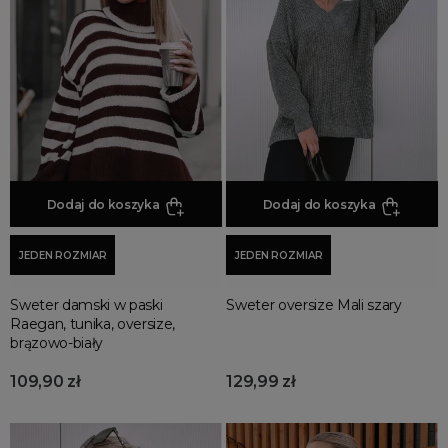
Jesienne Uroczystości
Zimowe Uroczystości
HOT SALE
Produkty Tygodnia
Różowy Październik
Black Friday
Cyber Monday
Dodaj do koszyka
Dodaj do koszyka
Black Week
Wyprzedaż noworoczna
JEDEN ROZMIAR
JEDEN ROZMIAR
Sweter damski w paski
Sweter oversize Mali szary
Raegan, tunika, oversize,
brązowo-biały
109,90 zł
129,99 zł