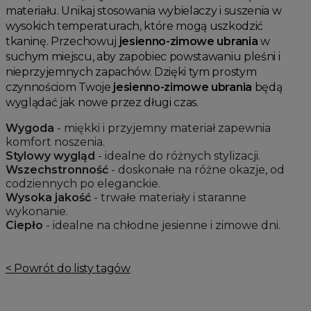
materiału. Unikaj stosowania wybielaczy i suszenia w
wysokich temperaturach, które mogą uszkodzić
tkaninę. Przechowuj
jesienno-zimowe ubrania
w
suchym miejscu, aby zapobiec powstawaniu pleśni i
nieprzyjemnych zapachów. Dzięki tym prostym
czynnościom Twoje
jesienno-zimowe ubrania
będą
wyglądać jak nowe przez długi czas.
Wygoda
- miękki i przyjemny materiał zapewnia
komfort noszenia.
Stylowy wygląd
- idealne do różnych stylizacji.
Wszechstronność
- doskonałe na różne okazje, od
codziennych po eleganckie.
Wysoka jakość
- trwałe materiały i staranne
wykonanie.
Ciepło
- idealne na chłodne jesienne i zimowe dni.
< Powrót do listy tagów