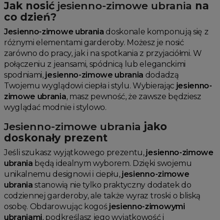
Jak nosić
jesienno-zimowe ubrania
na
co dzień?
Jesienno-zimowe ubrania
doskonale komponują się z
różnymi elementami garderoby. Możesz je nosić
zarówno do pracy, jak i na spotkania z przyjaciółmi. W
połączeniu z jeansami, spódnicą lub eleganckimi
spodniami,
jesienno-zimowe ubrania
dodadzą
Twojemu wyglądowi ciepła i stylu. Wybierając
jesienno-
zimowe ubrania
, masz pewność, że zawsze będziesz
wyglądać modnie i stylowo.
Jesienno-zimowe ubrania
jako
doskonały prezent
Jeśli szukasz wyjątkowego prezentu,
jesienno-zimowe
ubrania
będą idealnym wyborem. Dzięki swojemu
unikalnemu designowi i ciepłu,
jesienno-zimowe
ubrania
stanowią nie tylko praktyczny dodatek do
codziennej garderoby, ale także wyraz troski o bliską
osobę. Obdarowując kogoś
jesienno-zimowymi
ubraniami
, podkreślasz jego wyjątkowość i