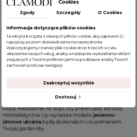
Cookies
jesienno-zimowe ubrania
są trwałe i komfortowe. Dzięki
Zgody
Szczegóły
O Cookies
swojemu eleganckiemu designowi,
jesienno-zimowe
ubrania
pasują zarówno do codziennych, jak i bardziej
formalnych stylizacji, podkreślając Twoją wyjątkowość.
Informacje dotyczące plików cookies
Dodatkowo,
jesienno-zimowe ubrania
mogą być
Ta witryna korzysta z własnych plików cookie, aby zapewnić Ci
doskonałym wyborem na relaksujący dzień w domu lub
najwyższy poziom doświadczenia na naszej stronie .
spacer na świeżym powietrzu.
Wykorzystujemy również pliki cookie stron trzecich w celu
ulepszenia naszych usług, analizy a nastepnie wyświetlania reklam
Dlaczego warto wybrać
jesienno-
związanych z Twoimi preferencjami na podstawie analizy Twoich
zimowe ubrania
?
zachowań podczas nawigacji.
Jesienno-zimowe ubrania
to synonim ciepła i stylu.
Wybierając
jesienno-zimowe ubrania
, podkreślasz
Zaakceptuj wszystkie
swoją indywidualność i wyjątkowy gust.
Jesienno-
zimowe ubrania
są dostępne w różnych kolorach i
Dostosuj
fasonach, co pozwala na dopasowanie ich do każdej
okazji. Niezależnie od tego, czy preferujesz bardziej
minimalistyczne czy wyraziste modele,
jesienno-
zimowe ubrania
będą doskonałym uzupełnieniem
Twojej garderoby.