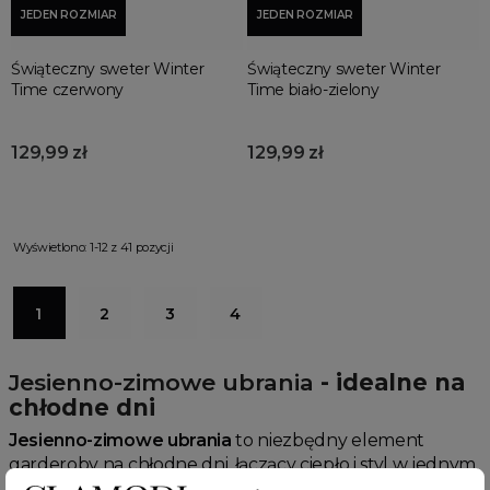
JEDEN ROZMIAR
JEDEN ROZMIAR
Świąteczny sweter Winter
Świąteczny sweter Winter
Time czerwony
Time biało-zielony
129,99 zł
129,99 zł
Wyświetlono: 1-12 z 41 pozycji
1
2
3
4
Jesienno-zimowe ubrania
- idealne na
chłodne dni
Jesienno-zimowe ubrania
to niezbędny element
garderoby na chłodne dni, łączący ciepło i styl w jednym.
Wykonane z wysokiej jakości materiałów, nasze