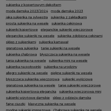
sukienka z kopertowym dekoltem
moda damska 2023/2024
moda damska 2023
jaka sukienka na sylwestra
sukienka z zakładkami
prosta sukienka na wesele
sukienka cekinowa
sukienki kopertowe
eleganckie sukienki wieczorowe
eleganckie sukienki na wesele
sukienka zdobiona cekinami
sklep z sukienkami
sukienka karnawał
granatowa sukienka
tanie sukienki na wesele
sukienka chabrowa
błyszcząca sukienka na wesele
tania sukienka na wesele
sukienka mini na wesele
sukienka na połowinki
sukienka na urodziny
allegro sukienki na wesele
piękne sukienki na wesela
błyszcząca sukienka wieczorowa
sukienki wyjściowe
granatowa sukienka na wesele
tanie sukienki wieczorowe
sukienka kopertowa elegancka
sukienka wieczorowa mini
sukienki wizytowe damskie
sklep z odzieżą damską
fajne ciuszki
klasyczna sukienka na wesele
modne sukienki imprezowe
Chabrowa sukienka na wesele