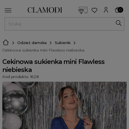
<script> dlApi = { cmd: [] }; </script> <script src="https://l
0
MENU
Odzież damska
Sukienki
Cekinowa sukienka mini Flawless niebieska
Cekinowa sukienka mini Flawless
niebieska
Kod produktu: 1628