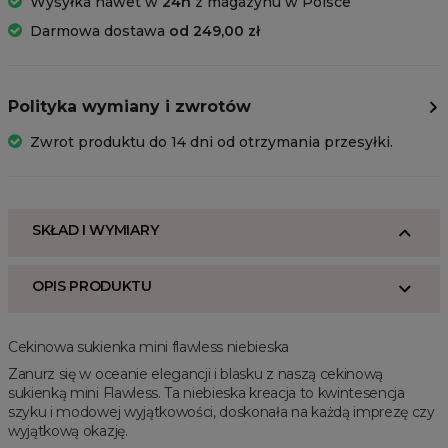
Wysyłka nawet w
24h
z magazynu w Polsce
Darmowa dostawa
od 249,00 zł
Polityka wymiany i zwrotów
Zwrot produktu do 14 dni od otrzymania przesyłki.
SKŁAD I WYMIARY
OPIS PRODUKTU
Cekinowa sukienka mini flawless niebieska
Zanurz się w oceanie elegancji i blasku z naszą cekinową
sukienką mini Flawless. Ta niebieska kreacja to kwintesencja
szyku i modowej wyjątkowości, doskonała na każdą imprezę czy
wyjątkową okazję.