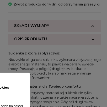
Zwrot produktu do 14 dni od otrzymania przesyłki.
SKŁAD I WYMIARY
OPIS PRODUKTU
Sukienka z którą zabłyszczysz
Niezwykle elegancka sukienka, wykonana z błyszczącego,
elastycznego materiału, to prawdziwa perła w świecie
mody. Posiadająca półgolf, długi rękaw i unikalne
marszczenia po bokach, ta srebrna kreacja emanuje
szykiem i wyrafinowaniem.
Elastyczny materiał dla Twojego komfortu
okies
Błyszczący, elastyczny materiał tej sukienki nie tylko
zapewnia komfort noszenia, ale także nadaje jej subtelny
blask, który przyciąga spojrzenia. Półgolf i długi rękaw
zenia na naszej
dodają klasy, a unikalne marszczenie po bokach podkreśla