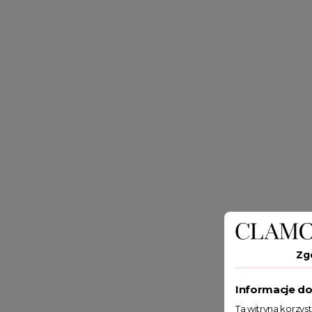
Zg
Informacje do
Ta witryna korzys