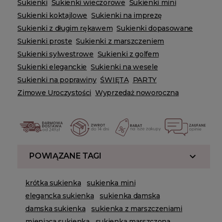
Sukienki
Sukienki wieczorowe
Sukienki mini
Sukienki koktajlowe
Sukienki na imprezę
Sukienki z długim rękawem
Sukienki dopasowane
Sukienki proste
Sukienki z marszczeniem
Sukienki sylwestrowe
Sukienki z golfem
Sukienki eleganckie
Sukienki na wesele
Sukienki na poprawiny
ŚWIĘTA
PARTY
Zimowe Uroczystości
Wyprzedaż noworoczna
POWIĄZANE TAGI
krótka sukienka
sukienka mini
elegancka sukienka
sukienka damska
damska sukienka
sukienka z marszczeniami
mieniąca sukienka
sukienka marszczona