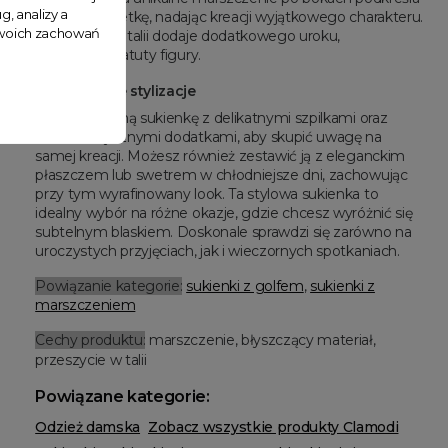
g, analizy a
kobiecą sylwetkę, nadając kreacji wyjątkowego charakteru.
 Twoich zachowań
Przeszycie w talii dodaje dodatkowego uroku,
podkreślając atuty figury.
Kreuj własne stylizacje
Łącz tę srebrną sukienkę z delikatnymi szpilkami oraz
minimalistycznymi dodatkami, aby skupić uwagę na
samej kreacji. Możesz również zestawić ją z eleganckim
płaszczem lub swetrem w chłodniejsze dni, zachowując
przy tym wyrafinowany look. Ta stylowa sukienka to
idealny wybór na różne okazje, gdzie chcesz wyróżnić się
subtelnym blaskiem. Doskonale sprawdzi się zarówno na
uroczystych przyjęciach, jak i wieczornych spotkaniach.
Powiązanie kategorie:
sukienki z golfem
,
sukienki z
marszczeniem
Cechy produktu:
marszczenie, błyszczący materiał,
przeszycie w talii
Powiązane kategorie:
Odzież damska
Zobacz wszystkie produkty Clamodi