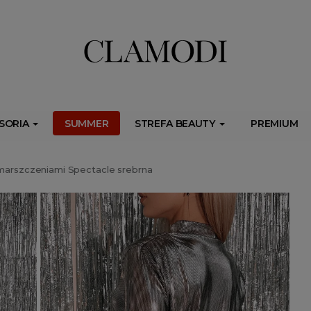
ib.onet.pl/s.csr/build/dlApi/minit.boot.min.js" async></script>
SORIA
SUMMER
STREFA BEAUTY
PREMIUM
marszczeniami Spectacle srebrna