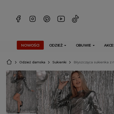
<script> dlApi = { cmd: [] }; </script> <script src="https://l
NOWOŚCI
ODZIEŻ
OBUWIE
AKCE
Odzież damska
Sukienki
Błyszcząca sukienka z 