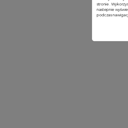
stronie . Wykorzys
nastepnie wyświe
podczas nawigacj