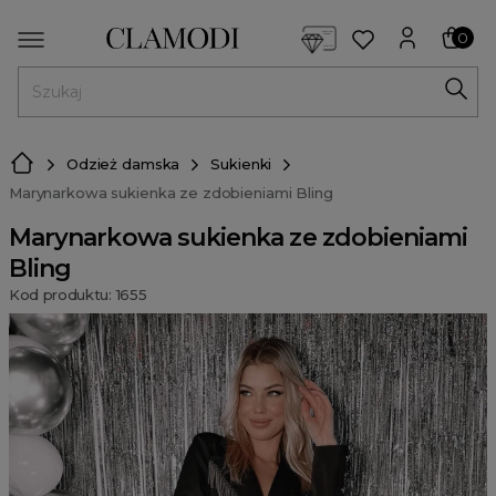
<script> dlApi = { cmd: [] }; </script> <script src="https://l
0
MENU
Odzież damska
Sukienki
Marynarkowa sukienka ze zdobieniami Bling
Marynarkowa sukienka ze zdobieniami
Bling
Kod produktu: 1655