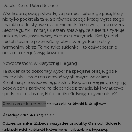
Detale, Które Robią Różnicę
Wyeksponuj swoją sylwetkę za pomocą solidnego pasa, który
nie tylko podkreśla talię, ale również dodaje kreacji wyrazistego
charakteru. To stylowe uzupełnienie, które przyciąga spojrzenia.
Srebrne guziki i imitacja kieszeni sprawiają, że sukienka zyskuje
unikalny look, inspirowany elegancją marynarki. Każdy detal
został starannie przemyślany, aby stworzyć kompletny,
harmonijny obraz. To nie tylko sukienka – to doświadczenie
noszenia czegoś wyjątkowego.
Nowoczesność w Klasycznej Elegancji
Ta sukienka to doskonały wybór na specjalne okazje, gdzie
chcesz błyszczeć i emanować wyjątkowym wdziękiem.
Kombinacja nowoczesnego stylu z klasyczną elegancją czyni ją
odpowiednią zarówno na eleganckie przyjęcia, jak i wyjątkowe
spotkania. To ubranie, które podkreśli Twoją indywidualność.
Powiązanie kategorie:
marynarki
,
sukienki koktajlowe
Powiązane kategorie:
Odzież damska
Zobacz wszystkie produkty Clamodi
Sukienki
Sukienki mini
Sukienki koktajlowe
Sukienki na imprezę