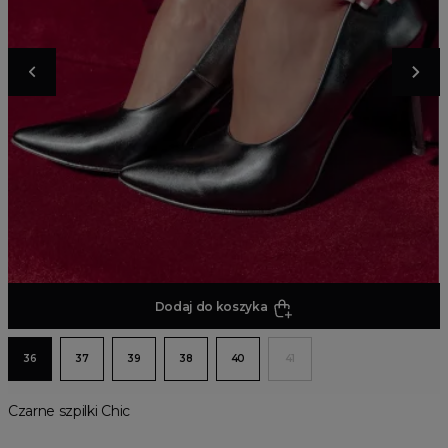
Dodaj do koszyka
36
37
39
38
40
41
Czarne szpilki Chic