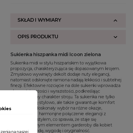
SKŁAD I WYMIARY
OPIS PRODUKTU
Sukienka hiszpanka midi Icoon zielona
Sukienka midi w stylu hiszpańskim to wyjątkowa
propozycja, charakteryzująca się dopasowanym krojem.
Zmysłowo wywinięty dekolt dodaje nuty elegancji,
natomiast odsłonięte ramiona nadają lekkości i subtelnej
finezji. Efektowne rozcięcie na dole sukienki wprowadza
element świeżości i wyrazistości, podkreślając
niepowtarzalny charakter stroju. Ta sukienka nie tylko
prezentuje się stylowo, ale także gwarantuje komfort
noszenia. To doskonały wybór na różne okazje,
okies
umożliwiający harmonijne połączenie elegancji z
wyjątkowym stylem, co sprawia, że staje się
wszechstronnym elementem garderoby dla kobiet
ceniących modę, wygodę i oryginalność.
zenia na naszej