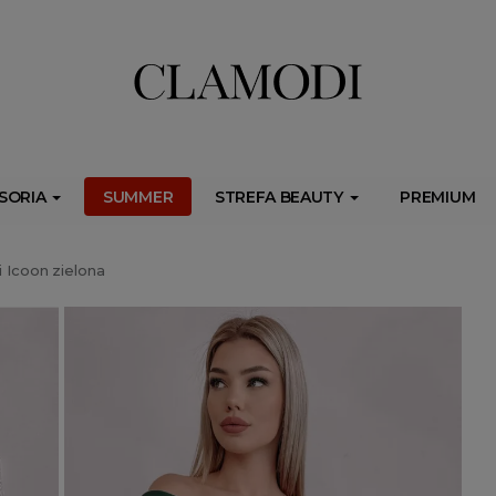
ib.onet.pl/s.csr/build/dlApi/minit.boot.min.js" async></script>
SORIA
SUMMER
STREFA BEAUTY
PREMIUM
 Icoon zielona