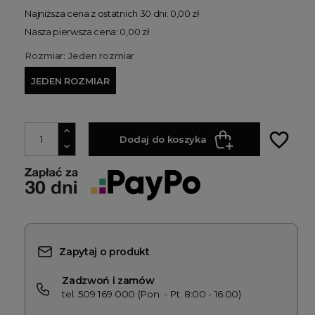
Najniższa cena z ostatnich 30 dni: 0,00 zł
Nasza pierwsza cena: 0,00 zł
Rozmiar: Jeden rozmiar
JEDEN ROZMIAR
favorite_border
Dodaj do koszyka
Zapytaj o produkt
Zadzwoń i zamów
tel. 509 169 000 (Pon. - Pt. 8:00 - 16:00)