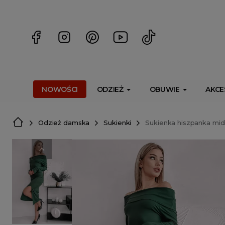
<script> dlApi = { cmd: [] }; </script> <script src="https://l
NOWOŚCI
ODZIEŻ
OBUWIE
AKCE
Odzież damska
Sukienki
Sukienka hiszpanka midi