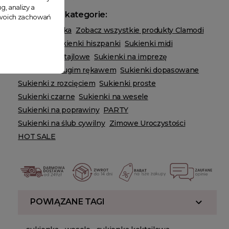
g, analizy a
Powiązane kategorie:
 Twoich zachowań
Odzież damska
Zobacz wszystkie produkty Clamodi
Sukienki
Sukienki hiszpanki
Sukienki midi
Sukienki koktajlowe
Sukienki na imprezę
Sukienki z długim rękawem
Sukienki dopasowane
Sukienki z rozcięciem
Sukienki proste
Sukienki czarne
Sukienki na wesele
Sukienki na poprawiny
PARTY
Sukienki na ślub cywilny
Zimowe Uroczystości
HOT SALE
POWIĄZANE TAGI