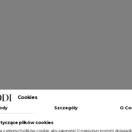
Cookies
ody
Szczegóły
O Co
tyczące plików cookies
ta z własnych plików cookie, aby zapewnić Ci najwyższy poziom doświadc