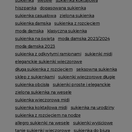
sukienka
wesele
sukienka koktajlowa
hiszpanka
dopasowana sukienka
sukienka casualowa
zielona sukienka
sukienka damska
sukienka z rozcięciem
moda damska
klasyczna sukienka
sukienka na święta
moda damska 2023/2024
moda damska 2023
sukienka z odkrytymi ramionami
sukienki midi
eleganckie sukienki wieczorowe
długa sukienka z rozcięciem
seksowna sukienka
sklep z sukienkami
sukienki wieczorowe długie
sukienka obcisła
sukienki proste i eleganckie
zielona sukienka na wesele
sukienka wieczorowa midi
sukienka koktajlowa midi
sukienka na urodziny
sukienka z rozcięciem na nodze
allegro sukienki na wesele
sukienki wyjściowe
tanie sukienki wieczorowe
sukienka do biura