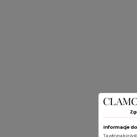
Zg
Informacje do
Ta witryna korzys