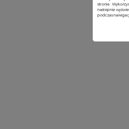
stronie . Wykorzys
nastepnie wyświe
podczas nawigacj