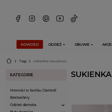
<script> dlApi = { cmd: [] }; </script> <script src="https://l
NOWOŚCI
ODZIEŻ
OBUWIE
AKCE
Tagi
sukienka casualowa
SUKIENK
KATEGORIE
Nowości w butiku Clamodi
Bestsellery
Odzież damska