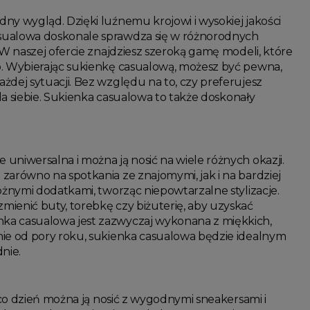
dny wygląd. Dzięki luźnemu krojowi i wysokiej jakości
asualowa doskonale sprawdza się w różnorodnych
 W naszej ofercie znajdziesz szeroką gamę modeli, które
o. Wybierając sukienkę casualową, możesz być pewna,
żdej sytuacji. Bez względu na to, czy preferujesz
dla siebie. Sukienka casualowa to także doskonały
uniwersalna i można ją nosić na wiele różnych okazji.
zarówno na spotkania ze znajomymi, jak i na bardziej
óżnymi dodatkami, tworząc niepowtarzalne stylizacje.
ienić buty, torebkę czy biżuterię, aby uzyskać
nka casualowa jest zazwyczaj wykonana z miękkich,
nie od pory roku, sukienka casualowa będzie idealnym
nie.
a co dzień można ją nosić z wygodnymi sneakersami i