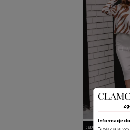
Zg
Informacje do
JEDEN ROZMIAR
Ta witryna korzys