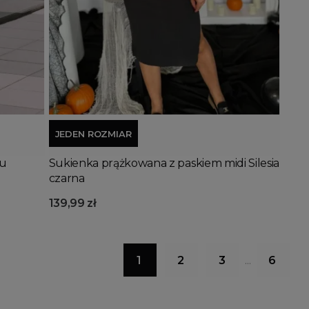
Dodaj do koszyka
JEDEN ROZMIAR
ru
Sukienka prążkowana z paskiem midi Silesia
czarna
139,99 zł
1
2
3
6
…