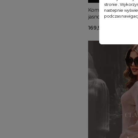
stronie . Wykorzys
Komplet sweterkowy
nastepnie wyświe
podczas nawigacj
jasnobeżowy
169,99 zł