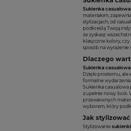
Sukienka casua
Sukienka casualowa
materiałom, zapewnia
stylizacjach, od casu
podkreślą Twoją indy
że zyskasz wszechstr
klasyczne kolory, czy
sposób na wyrażenie s
Dlaczego wart
Sukienka casualowa
Dzięki prostemu, ale
formalne wydarzenia. 
Sukienka casualowa p
zupełnie nowy look. 
przewiewnych materia
wyborem, który podkre
Jak stylizowa
Stylizowanie
sukienk