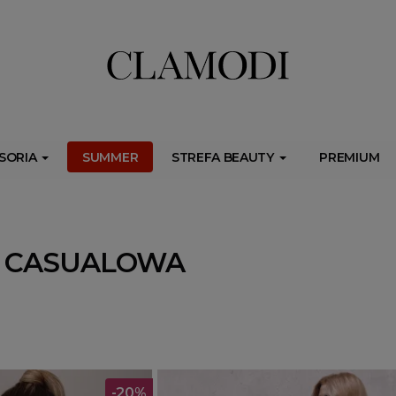
ib.onet.pl/s.csr/build/dlApi/minit.boot.min.js" async></script>
SORIA
SUMMER
STREFA BEAUTY
PREMIUM
A CASUALOWA
-20%