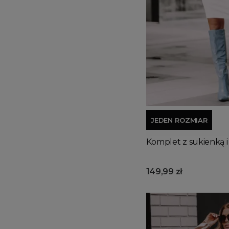
JEDEN ROZMIAR
Komplet z sukienką i 
149,99 zł