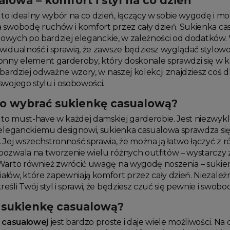
lowa – komfort i styl na co dzień
to idealny wybór na co dzień, łączący w sobie wygodę i mo
 swobodę ruchów i komfort przez cały dzień. Sukienka c
alowych po bardziej eleganckie, w zależności od dodatków.
widualność i sprawią, że zawsze będziesz wyglądać stylow
onny element garderoby, który doskonale sprawdzi się w ka
 bardziej odważne wzory, w naszej kolekcji znajdziesz coś 
wojego stylu i osobowości.
o wybrać sukienkę casualową?
to must-have w każdej damskiej garderobie. Jest niezwykle 
 eleganckiemu designowi, sukienka casualowa sprawdza się 
Jej wszechstronność sprawia, że można ją łatwo łączyć z r
ozwala na tworzenie wielu różnych outfitów – wystarczy zm
Warto również zwrócić uwagę na wygodę noszenia – sukie
łów, które zapewniają komfort przez cały dzień. Niezależ
śli Twój styl i sprawi, że będziesz czuć się pewnie i swobod
ć sukienkę casualową?
i casualowej
jest bardzo proste i daje wiele możliwości. N