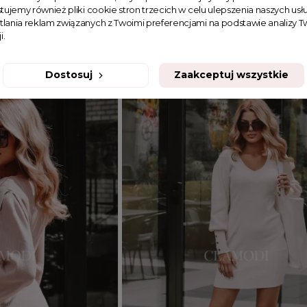
tujemy również pliki cookie stron trzecich w celu ulepszenia naszych usłu
 Just Mine
Komplet sweterkowy Just Mine zie
tlania reklam związanych z Twoimi preferencjami na podstawie analizy
i.
169,99 zł
Dostosuj
Zaakceptuj wszystkie