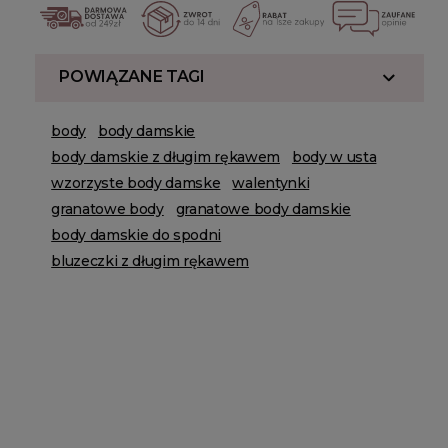
POWIĄZANE TAGI
body
body damskie
body damskie z długim rękawem
body w usta
wzorzyste body damske
walentynki
granatowe body
granatowe body damskie
body damskie do spodni
bluzeczki z długim rękawem