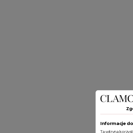
Zg
Informacje do
Ta witryna korzys