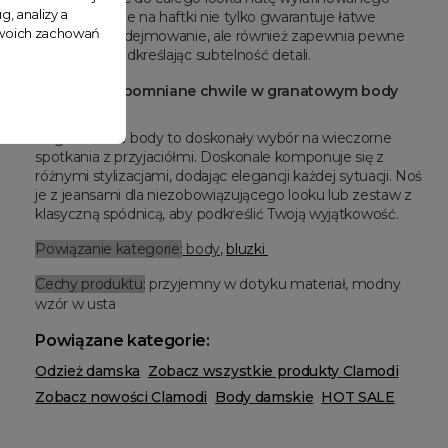
g, analizy a
uroku. Zapięcie na haftki nie tylko gwarantuje łatwe
 Twoich zachowań
zakładanie i zdejmowanie, ale również zapewnia pewne
trzymanie, podkreślając subtelność detali.
Twórz niezapomniane chwile w granatowym body
Mouth
To granatowe body to doskonały wybór na wieczorne
spotkania z przyjaciółmi. Doskonale komponuje się z
różnymi stylizacjami, dodając elegancji każdej sytuacji. Noś
je z jeansami dla niezobowiązującego looku lub zestaw z
klasyczną spódnicą, aby podkreślić Twoją wyjątkowość.
Powiązanie kategorie:
body
,
bluzki
Cechy produktu:
przyjemny w dotyku materiał
, modny
wzór w usta
Powiązane kategorie:
Odzież damska
Zobacz wszystkie produkty Clamodi
Zobacz nowości Clamodi
Body damskie
HOT SALE