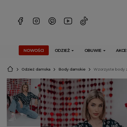
<script> dlApi = { cmd: [] }; </script> <script src="https://l
NOWOŚCI
ODZIEŻ
OBUWIE
AKCE
Odzież damska
Body damskie
Wzorzyste body 