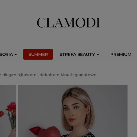
ib.onet.pl/s.csr/build/dlApi/minit.boot.min.js" async></script>
SORIA
SUMMER
STREFA BEAUTY
PREMIUM
z długim rękawem i dekoltem Mouth granatowe