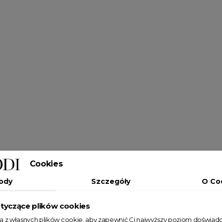
Cookies
ody
Szczegóły
O Co
tyczące plików cookies
ta z własnych plików cookie, aby zapewnić Ci najwyższy poziom doświadc