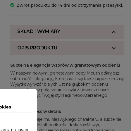
Zwrot produktu do 14 dni od otrzymania przesyłki.
SKŁAD I WYMIARY
OPIS PRODUKTU
Subtelna elegancja wzorów w granatowym odcieniu
W naszym nowym, granatowym body Mouth odkryjesz
subtelność i elegancję, której nie znajdziesz nigdzie indziej.
Wyjątkowy wzór białych ust na głębokim odcieniu
granatu tworzy połączenie klasyki z nowoczesnym
stylem, nadając Twojej stylizacji niepowtarzalnego
charakteru.
okies
Nowoczesność w detalu
Wzór ust dodaje mu niezwykłego charakteru, a subtelnie
zaokrąglony dekolt podkreśla delikatność szyi,
zenia na naszej
wprowadzając do całego looku nutę wyrafinowanego