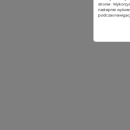
stronie . Wykorzys
nastepnie wyświe
podczas nawigacj