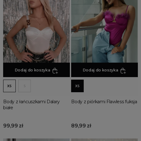
body
Odzież damska
Dodaj do koszyka
Dodaj do koszyka
XS
S
XS
Body z łańcuszkami Dalary
Body z piórkami Flawless fuksja
białe
99,99 zł
89,99 zł