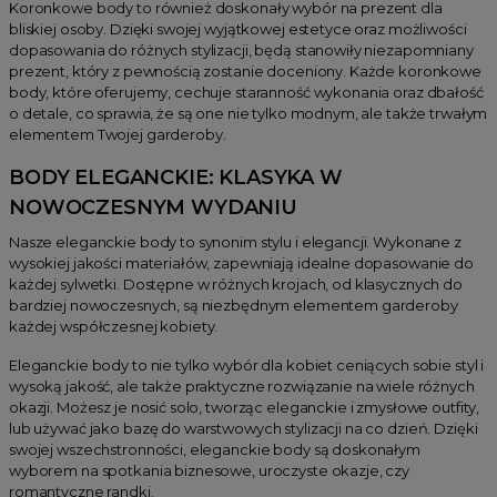
Koronkowe body to również doskonały wybór na prezent dla
bliskiej osoby. Dzięki swojej wyjątkowej estetyce oraz możliwości
dopasowania do różnych stylizacji, będą stanowiły niezapomniany
prezent, który z pewnością zostanie doceniony. Każde koronkowe
body, które oferujemy, cechuje staranność wykonania oraz dbałość
o detale, co sprawia, że są one nie tylko modnym, ale także trwałym
elementem Twojej garderoby.
BODY ELEGANCKIE: KLASYKA W
NOWOCZESNYM WYDANIU
Nasze eleganckie body to synonim stylu i elegancji. Wykonane z
wysokiej jakości materiałów, zapewniają idealne dopasowanie do
każdej sylwetki. Dostępne w różnych krojach, od klasycznych do
bardziej nowoczesnych, są niezbędnym elementem garderoby
każdej współczesnej kobiety.
Eleganckie body to nie tylko wybór dla kobiet ceniących sobie styl i
wysoką jakość, ale także praktyczne rozwiązanie na wiele różnych
okazji. Możesz je nosić solo, tworząc eleganckie i zmysłowe outfity,
lub używać jako bazę do warstwowych stylizacji na co dzień. Dzięki
swojej wszechstronności, eleganckie body są doskonałym
wyborem na spotkania biznesowe, uroczyste okazje, czy
romantyczne randki.