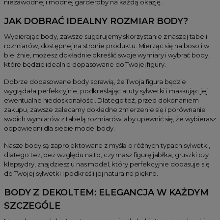
niezawodnej i modnej garderoby na każdą okazję.
JAK DOBRAĆ IDEALNY ROZMIAR BODY?
Wybierając body, zawsze sugerujemy skorzystanie z naszej tabeli
rozmiarów, dostępnej na stronie produktu. Mierząc się na boso i w
bieliźnie, możesz dokładnie określić swoje wymiary i wybrać body,
które będzie idealnie dopasowane do Twojej figury.
Dobrze dopasowane body sprawią, że Twoja figura będzie
wyglądała perfekcyjnie, podkreślając atuty sylwetki i maskując jej
ewentualne niedoskonałości. Dlatego też, przed dokonaniem
zakupu, zawsze zalecamy dokładne zmierzenie się i porównanie
swoich wymiarów z tabelą rozmiarów, aby upewnić się, że wybierasz
odpowiedni dla siebie model body.
Nasze body są zaprojektowane z myślą o różnych typach sylwetki,
dlatego też, bez względu na to, czy masz figurę jabłka, gruszki czy
klepsydry, znajdziesz u nas model, który perfekcyjnie dopasuje się
do Twojej sylwetki i podkreśli jej naturalne piękno.
BODY Z DEKOLTEM: ELEGANCJA W KAŻDYM
SZCZEGÓLE