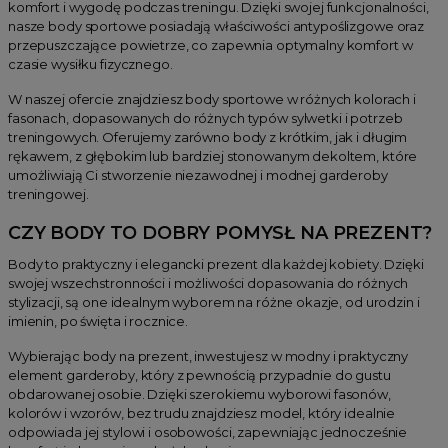
komfort i wygodę podczas treningu. Dzięki swojej funkcjonalności,
nasze body sportowe posiadają właściwości antypoślizgowe oraz
przepuszczające powietrze, co zapewnia optymalny komfort w
czasie wysiłku fizycznego.
W naszej ofercie znajdziesz body sportowe w różnych kolorach i
fasonach, dopasowanych do różnych typów sylwetki i potrzeb
treningowych. Oferujemy zarówno body z krótkim, jak i długim
rękawem, z głębokim lub bardziej stonowanym dekoltem, które
umożliwiają Ci stworzenie niezawodnej i modnej garderoby
treningowej.
CZY BODY TO DOBRY POMYSŁ NA PREZENT?
Body to praktyczny i elegancki prezent dla każdej kobiety. Dzięki
swojej wszechstronności i możliwości dopasowania do różnych
stylizacji, są one idealnym wyborem na różne okazje, od urodzin i
imienin, po święta i rocznice.
Wybierając body na prezent, inwestujesz w modny i praktyczny
element garderoby, który z pewnością przypadnie do gustu
obdarowanej osobie. Dzięki szerokiemu wyborowi fasonów,
kolorów i wzorów, bez trudu znajdziesz model, który idealnie
odpowiada jej stylowi i osobowości, zapewniając jednocześnie