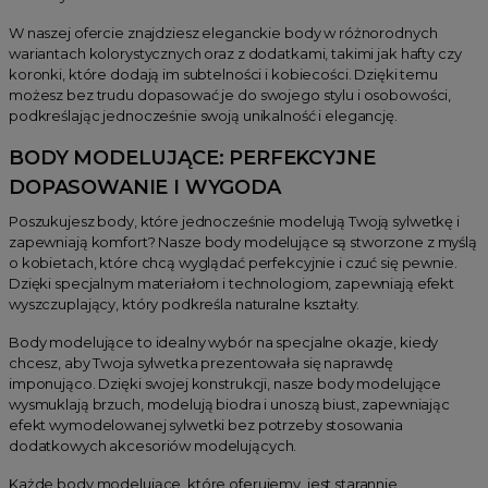
W naszej ofercie znajdziesz eleganckie body w różnorodnych
wariantach kolorystycznych oraz z dodatkami, takimi jak hafty czy
koronki, które dodają im subtelności i kobiecości. Dzięki temu
możesz bez trudu dopasować je do swojego stylu i osobowości,
podkreślając jednocześnie swoją unikalność i elegancję.
BODY MODELUJĄCE: PERFEKCYJNE
DOPASOWANIE I WYGODA
Poszukujesz body, które jednocześnie modelują Twoją sylwetkę i
zapewniają komfort? Nasze body modelujące są stworzone z myślą
o kobietach, które chcą wyglądać perfekcyjnie i czuć się pewnie.
Dzięki specjalnym materiałom i technologiom, zapewniają efekt
wyszczuplający, który podkreśla naturalne kształty.
Body modelujące to idealny wybór na specjalne okazje, kiedy
chcesz, aby Twoja sylwetka prezentowała się naprawdę
imponująco. Dzięki swojej konstrukcji, nasze body modelujące
wysmuklają brzuch, modelują biodra i unoszą biust, zapewniając
efekt wymodelowanej sylwetki bez potrzeby stosowania
dodatkowych akcesoriów modelujących.
Każde body modelujące, które oferujemy, jest starannie