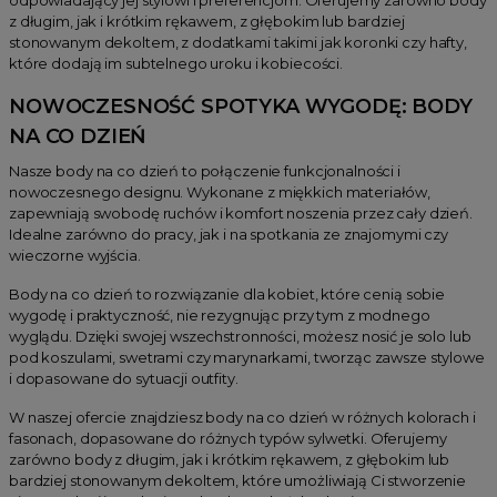
z długim, jak i krótkim rękawem, z głębokim lub bardziej
stonowanym dekoltem, z dodatkami takimi jak koronki czy hafty,
które dodają im subtelnego uroku i kobiecości.
NOWOCZESNOŚĆ SPOTYKA WYGODĘ: BODY
NA CO DZIEŃ
Nasze body na co dzień to połączenie funkcjonalności i
nowoczesnego designu. Wykonane z miękkich materiałów,
zapewniają swobodę ruchów i komfort noszenia przez cały dzień.
Idealne zarówno do pracy, jak i na spotkania ze znajomymi czy
wieczorne wyjścia.
Body na co dzień to rozwiązanie dla kobiet, które cenią sobie
wygodę i praktyczność, nie rezygnując przy tym z modnego
wyglądu. Dzięki swojej wszechstronności, możesz nosić je solo lub
pod koszulami, swetrami czy marynarkami, tworząc zawsze stylowe
i dopasowane do sytuacji outfity.
W naszej ofercie znajdziesz body na co dzień w różnych kolorach i
fasonach, dopasowane do różnych typów sylwetki. Oferujemy
zarówno body z długim, jak i krótkim rękawem, z głębokim lub
bardziej stonowanym dekoltem, które umożliwiają Ci stworzenie