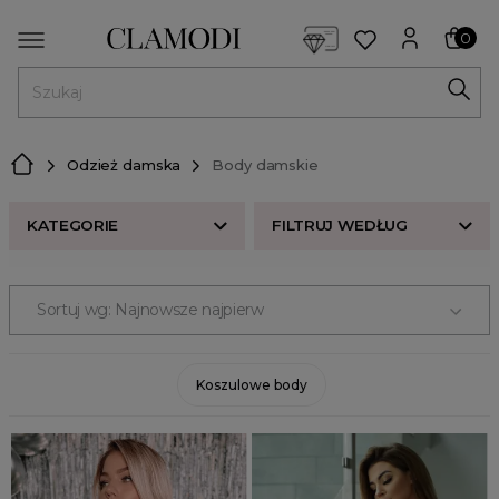
<script> dlApi = { cmd: [] }; </script> <script src="https://l
0
MENU
Odzież damska
Body damskie
KATEGORIE
FILTRUJ WEDŁUG
KATEGORIE
Sortuj wg: Najnowsze najpierw
Koszulowe body
ROZMIAR
KOLOR
Koszulowe body
CENA
ODZIEŻ