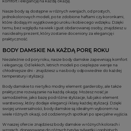
komfort i elegancję na każdą okazję.
Nasze body są dostępne w różnych wersjach, od prostych,
jednokolorowych modeli, po te zdobione haftami czy koronkami,
które dodają im wyjątkowego uroku i kobiecego wdzięku. Dzięki
temu, bez względu na wiek i gust obdarowanej osoby, znajdziesz u
nas idealny prezent, który zostanie doceniony za elegancję i
praktyczność.
BODY DAMSKIE NA KAŻDĄ PORĘ ROKU
Niezależnie od pory roku, nasze body damskie zapewniają komfort
i elegancję. Od lekkich, letnich modeli po cieplejsze wersje na
chłodniejsze dni - znajdziesz u nas body odpowiednie do każdej
temperatury i stylizacji.
Body damskie to nie tylko modny element garderoby, ale także
praktyczne rozwiązanie na każdą okazję. Możesz nosić je
samodzielnie, jako bazę pod różne stylizacje, lub jako element
warstwowy, który dodaje elegancji i klasy każdej stylizacji. Dzięki
swojej uniwersalności, body damskie są idealnym wyborem na
wiele różnych okazji, od codziennych spotkań po specjalne wyjścia.
W naszej ofercie znajdziesz body damskie w różnych kolorach i
wzorach, dopasowane do różnych typów sylwetki i osobistych