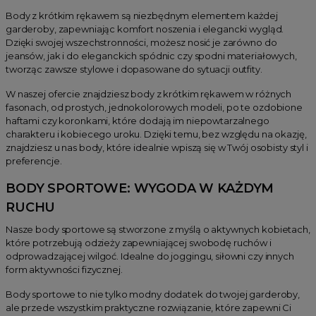
Body z krótkim rękawem są niezbędnym elementem każdej
garderoby, zapewniając komfort noszenia i elegancki wygląd.
Dzięki swojej wszechstronności, możesz nosić je zarówno do
jeansów, jak i do eleganckich spódnic czy spodni materiałowych,
tworząc zawsze stylowe i dopasowane do sytuacji outfity.
W naszej ofercie znajdziesz body z krótkim rękawem w różnych
fasonach, od prostych, jednokolorowych modeli, po te ozdobione
haftami czy koronkami, które dodają im niepowtarzalnego
charakteru i kobiecego uroku. Dzięki temu, bez względu na okazję,
znajdziesz u nas body, które idealnie wpiszą się w Twój osobisty styl i
preferencje.
BODY SPORTOWE: WYGODA W KAŻDYM
RUCHU
Nasze body sportowe są stworzone z myślą o aktywnych kobietach,
które potrzebują odzieży zapewniającej swobodę ruchów i
odprowadzającej wilgoć. Idealne do joggingu, siłowni czy innych
form aktywności fizycznej.
Body sportowe to nie tylko modny dodatek do twojej garderoby,
ale przede wszystkim praktyczne rozwiązanie, które zapewni Ci