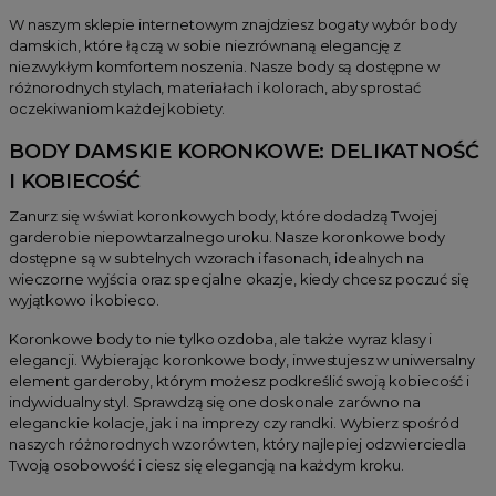
W naszym sklepie internetowym znajdziesz bogaty wybór body
damskich, które łączą w sobie niezrównaną elegancję z
niezwykłym komfortem noszenia. Nasze body są dostępne w
różnorodnych stylach, materiałach i kolorach, aby sprostać
oczekiwaniom każdej kobiety.
BODY DAMSKIE KORONKOWE: DELIKATNOŚĆ
I KOBIECOŚĆ
Zanurz się w świat koronkowych body, które dodadzą Twojej
garderobie niepowtarzalnego uroku. Nasze koronkowe body
dostępne są w subtelnych wzorach i fasonach, idealnych na
wieczorne wyjścia oraz specjalne okazje, kiedy chcesz poczuć się
wyjątkowo i kobieco.
Koronkowe body to nie tylko ozdoba, ale także wyraz klasy i
elegancji. Wybierając koronkowe body, inwestujesz w uniwersalny
element garderoby, którym możesz podkreślić swoją kobiecość i
indywidualny styl. Sprawdzą się one doskonale zarówno na
eleganckie kolacje, jak i na imprezy czy randki. Wybierz spośród
naszych różnorodnych wzorów ten, który najlepiej odzwierciedla
Twoją osobowość i ciesz się elegancją na każdym kroku.