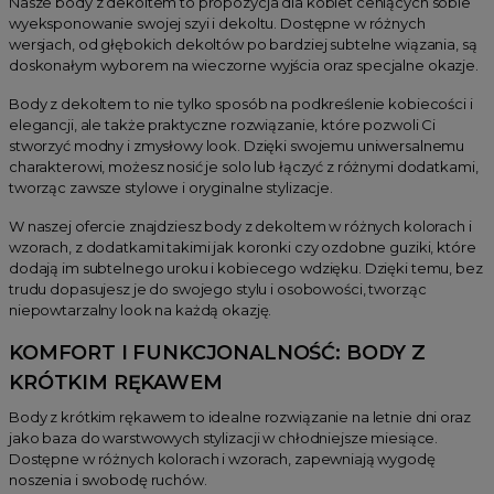
Nasze body z dekoltem to propozycja dla kobiet ceniących sobie
wyeksponowanie swojej szyi i dekoltu. Dostępne w różnych
wersjach, od głębokich dekoltów po bardziej subtelne wiązania, są
doskonałym wyborem na wieczorne wyjścia oraz specjalne okazje.
Body z dekoltem to nie tylko sposób na podkreślenie kobiecości i
elegancji, ale także praktyczne rozwiązanie, które pozwoli Ci
stworzyć modny i zmysłowy look. Dzięki swojemu uniwersalnemu
charakterowi, możesz nosić je solo lub łączyć z różnymi dodatkami,
tworząc zawsze stylowe i oryginalne stylizacje.
W naszej ofercie znajdziesz body z dekoltem w różnych kolorach i
wzorach, z dodatkami takimi jak koronki czy ozdobne guziki, które
dodają im subtelnego uroku i kobiecego wdzięku. Dzięki temu, bez
trudu dopasujesz je do swojego stylu i osobowości, tworząc
niepowtarzalny look na każdą okazję.
KOMFORT I FUNKCJONALNOŚĆ: BODY Z
KRÓTKIM RĘKAWEM
Body z krótkim rękawem to idealne rozwiązanie na letnie dni oraz
jako baza do warstwowych stylizacji w chłodniejsze miesiące.
Dostępne w różnych kolorach i wzorach, zapewniają wygodę
noszenia i swobodę ruchów.