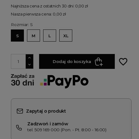
Najniższa cena z ostatnich 30 dni: 0,00 zł
Nasza pierwsza cena: 0,00 zł
Rozmiar: S
S
M
L
XL
favorite_border
Dodaj do koszyka
Zapytaj o produkt
Zadzwoń i zamów
tel. 509 169 000 (Pon. - Pt. 8:00 - 16:00)