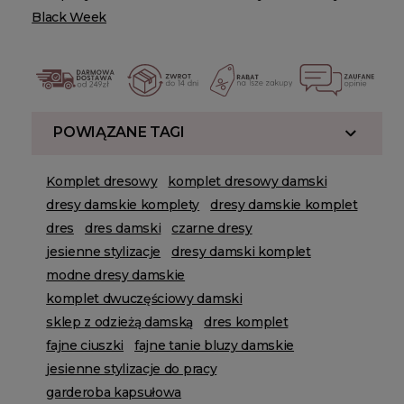
Black Week
POWIĄZANE TAGI
Komplet dresowy
komplet dresowy damski
dresy damskie komplety
dresy damskie komplet
dres
dres damski
czarne dresy
jesienne stylizacje
dresy damski komplet
modne dresy damskie
komplet dwuczęściowy damski
sklep z odzieżą damską
dres komplet
fajne ciuszki
fajne tanie bluzy damskie
jesienne stylizacje do pracy
garderoba kapsułowa