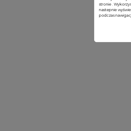
stronie . Wykorzys
nastepnie wyświe
podczas nawigacj