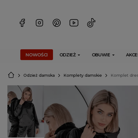
<script> dlApi = { cmd: [] }; </script> <script src="https://l
NOWOŚCI
ODZIEŻ
OBUWIE
AKCE
Odzież damska
Komplety damskie
Komplet dres