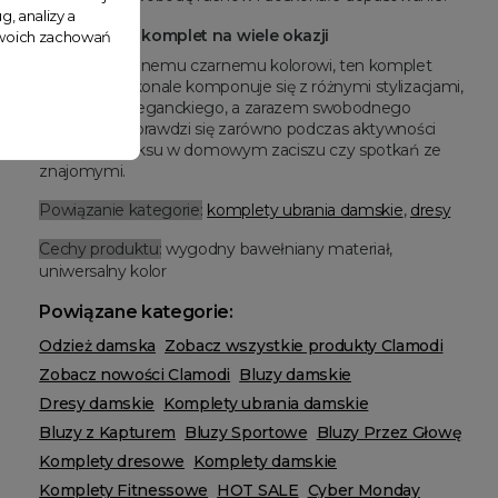
g, analizy a
Uniwersalny komplet na wiele okazji
 Twoich zachowań
Dzięki klasycznemu czarnemu kolorowi, ten komplet
dresowy doskonale komponuje się z różnymi stylizacjami,
nadając im eleganckiego, a zarazem swobodnego
charakteru. Sprawdzi się zarówno podczas aktywności
fizycznej, relaksu w domowym zaciszu czy spotkań ze
znajomymi.
Powiązanie kategorie:
komplety ubrania damskie
,
dresy
Cechy produktu:
wygodny bawełniany materiał,
uniwersalny kolor
Powiązane kategorie:
Odzież damska
Zobacz wszystkie produkty Clamodi
Zobacz nowości Clamodi
Bluzy damskie
Dresy damskie
Komplety ubrania damskie
Bluzy z Kapturem
Bluzy Sportowe
Bluzy Przez Głowę
Komplety dresowe
Komplety damskie
Komplety Fitnessowe
HOT SALE
Cyber Monday