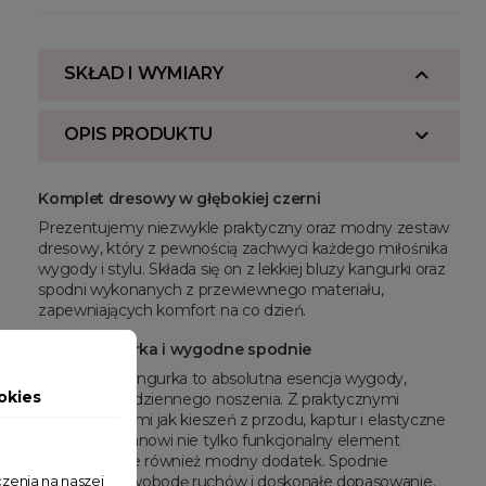
SKŁAD I WYMIARY
OPIS PRODUKTU
Komplet dresowy w głębokiej czerni
Prezentujemy niezwykle praktyczny oraz modny zestaw
dresowy, który z pewnością zachwyci każdego miłośnika
wygody i stylu. Składa się on z lekkiej bluzy kangurki oraz
spodni wykonanych z przewiewnego materiału,
zapewniających komfort na co dzień.
Bluza kangurka i wygodne spodnie
Bluza typu kangurka to absolutna esencja wygody,
okies
idealna do codziennego noszenia. Z praktycznymi
detalami, takimi jak kieszeń z przodu, kaptur i elastyczne
ściągacze, stanowi nie tylko funkcjonalny element
garderoby, ale również modny dodatek. Spodnie
zenia na naszej
zapewniają swobodę ruchów i doskonałe dopasowanie.