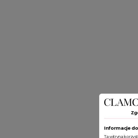
Zg
Informacje do
Ta witryna korzys