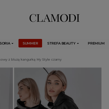
ib.onet.pl/s.csr/build/dlApi/minit.boot.min.js" async></script>
SORIA
SUMMER
STREFA BEAUTY
PREMIUM
owy z bluzą kangurką My Style czarny