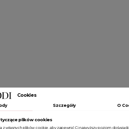
Cookies
ody
Szczegóły
O Co
tyczące plików cookies
ta z własnych plików cookie, aby zapewnić Ci najwyższy poziom doświadc