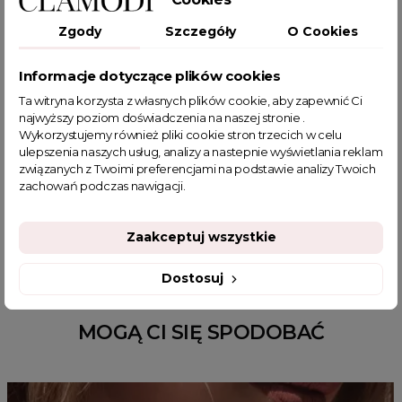
Zgody
Szczegóły
O Cookies
POWIĄZANE TAGI
Informacje dotyczące plików cookies
Ta witryna korzysta z własnych plików cookie, aby zapewnić Ci
top pod marynarkę
top w paski
top sportowy damski
najwyższy poziom doświadczenia na naszej stronie .
bluzka na ramiączkach
topy damskie
top czarny damski
Wykorzystujemy również pliki cookie stron trzecich w celu
ulepszenia naszych usług, analizy a nastepnie wyświetlania reklam
bluzki na ramiączkach
czarna koszulka
związanych z Twoimi preferencjami na podstawie analizy Twoich
czarny top na ramiączkach
podkoszulki damskie
zachowań podczas nawigacji.
bluzeczki na ramiączkach
bluzeczki na lato
basic
koszulka na ramiączka damska
modne koszulki damskie
Zaakceptuj wszystkie
Dostosuj
MOGĄ CI SIĘ SPODOBAĆ