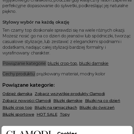
perfekcyjne dopasowanie do sylwetki, podkreślając jej naturalne
piękno.
Stylowy wybór na każdą okazję
Ten czarny top doskonale sprawdzi się na wiele różnych okazji.
Możesz nosić go na co dzień do jeansów lub spódniczki, tworząc
casualowe stylizacje, lub zestawić z eleganckimi spodniami i
dodatkami, nadając całej stylizacji bardziej formalny i
wyrafinowany charakter.
Powiązanie kategorie:
bluzki crop-top
,
bluzki damskie
Cechy produktu:
prążkowany materiał, modny kolor
Powiązane kategorie:
Odzież damska
Zobacz wszystkie produkty Clamodi
Zobacz nowości Clamodi
Bluzki damskie
Bluzki na co dzień
Bluzki crop top
Bluzki na ramiączkach
Bluzki do ćwiczeń
Bluzki sportowe
HOT SALE
Topy
Cookies