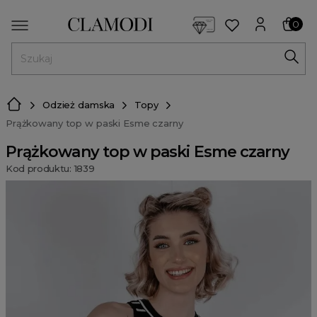
<script> dlApi = { cmd: [] }; </script> <script src="https://l
0
MENU
Odzież damska
Topy
Prążkowany top w paski Esme czarny
Prążkowany top w paski Esme czarny
Kod produktu: 1839