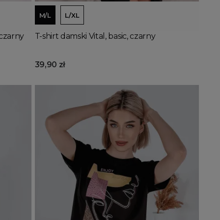
M/L
L/XL
czarny
T-shirt damski Vital, basic, czarny
39,90 zł