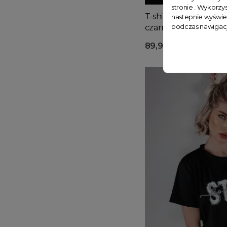
stronie . Wykorzys
T-shirt damski z cyr
nastepnie wyświe
podczas nawigacj
czarny
89,99 zł