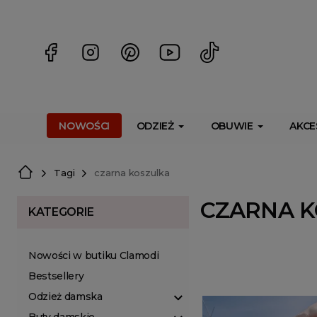
<script> dlApi = { cmd: [] }; </script> <script src="https://l
NOWOŚCI
ODZIEŻ
OBUWIE
AKCE
Tagi
czarna koszulka
CZARNA 
KATEGORIE
Nowości w butiku Clamodi
Bestsellery
Odzież damska