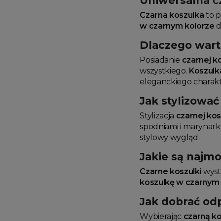
Uniwersalna
c
Czarna koszulka
to p
w czarnym kolorze
d
Dlaczego war
Posiadanie
czarnej ko
wszystkiego.
Koszulk
eleganckiego charak
Jak stylizowa
Stylizacja
czarnej kos
spodniami i marynark
stylowy wygląd.
Jakie są najm
Czarne koszulki
wyst
koszulkę w czarnym
Jak dobrać o
Wybierając
czarną k