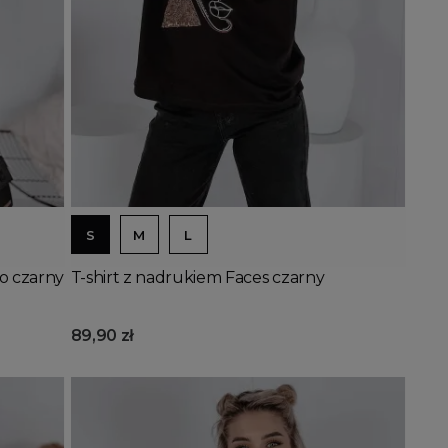
Dodaj do koszyka
S
M
L
o czarny
T-shirt z nadrukiem Faces czarny
89,90 zł