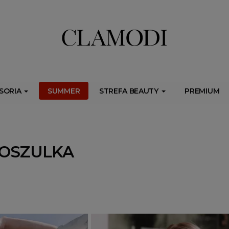
ib.onet.pl/s.csr/build/dlApi/minit.boot.min.js" async></script>
SORIA
SUMMER
STREFA BEAUTY
PREMIUM
KOSZULKA