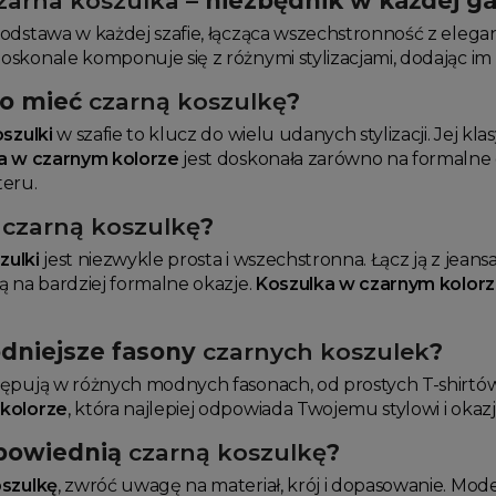
zarna koszulka
– niezbędnik w każdej g
odstawa w każdej szafie, łącząca wszechstronność z eleganc
oskonale komponuje się z różnymi stylizacjami, dodając im k
to mieć
czarną koszulkę
?
szulki
w szafie to klucz do wielu udanych stylizacji. Jej kla
a w czarnym kolorze
jest doskonała zarówno na formalne ok
teru.
ć
czarną koszulkę
?
zulki
jest niezwykle prosta i wszechstronna. Łącz ją z jean
ą na bardziej formalne okazje.
Koszulka w czarnym kolor
odniejsze fasony
czarnych koszulek
?
ępują w różnych modnych fasonach, od prostych T-shirtów
 kolorze
, która najlepiej odpowiada Twojemu stylowi i okazj
dpowiednią
czarną koszulkę
?
oszulkę
, zwróć uwagę na materiał, krój i dopasowanie. Mod