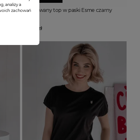
g, analizy a
y
Prążkowany top w paski Esme czarny
 Twoich zachowań
49,90 zł