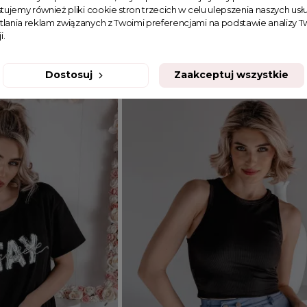
tujemy również pliki cookie stron trzecich w celu ulepszenia naszych usłu
koniami Hey Darling
T-shirt z nadrukiem Oranges czarn
tlania reklam związanych z Twoimi preferencjami na podstawie analizy
i.
99,99 zł
Dostosuj
Zaakceptuj wszystkie