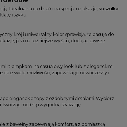
arderobie
ją. Idealna na co dzień i na specjalne okazje,
koszulka
lasy i szyku.
syczny krój i uniwersalny kolor sprawiają, że pasuje do
azje, jak i na luźniejsze wyjścia, dodając zawsze
sami i trampkami na casualowy look lub z eleganckimi
ze
daje wiele możliwości, zapewniając nowoczesny i
 po eleganckie topy z ozdobnymi detalami. Wybierz
i, tworząc modną i wygodną stylizację.
ele z bawełny zapewniają komfort, a z domieszką