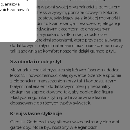
g, analizy a
Zaprezentuj się w pełni swojej oryginalności z garniturem
 Twoich zachowań
damskim Godness w żywym, pomarańczowym kolorze.
Ten elegancki zestaw, składający się z krótkiej marynarki i
szerokich spodni, to kwintesencja nowoczesnej elegancji
połączonej z odważnym akcentem kolorystycznym.
Niezapinana marynarka o krótkim kroju doskonale
współgra z szerokimi spodniami, które przyciągają uwagę
dodatkowym białym materiałem oraz marszczeniem przy
talii, zapewniając komfort noszenia dzięki gumce z tyłu.
Swoboda i modny styl
Marynarka, charakteryzująca się luźnym fasonem, dodaje
lekkości i nowoczesności całej sylwetce. Szerokie spodnie
z eleganckim marszczeniem przy talii i kontrastującym
białym materiałem dodatkowym oferują niebanalny
design i są zaprojektowane tak, aby podkreślać figurę.
Elastyczna gumka z tyłu spodni zapewnia idealne
dopasowanie do różnych typów sylwetek.
Kreuj własne stylizacje
Garnitur Godness to wyjątkowo wszechstronny element
garderoby. Może być noszony w eleganckich