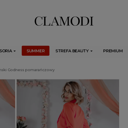
ib.onet.pl/s.csr/build/dlApi/minit.boot.min.js" async></script>
SORIA
SUMMER
STREFA BEAUTY
PREMIUM
amski Godness pomarańczowy