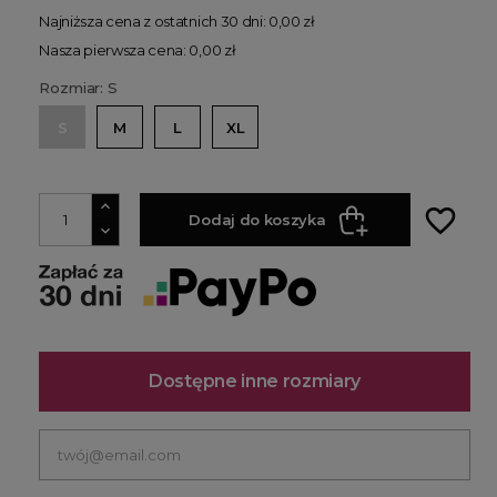
Najniższa cena z ostatnich 30 dni: 0,00 zł
Nasza pierwsza cena: 0,00 zł
Rozmiar: S
S
M
L
XL
favorite_border
Dodaj do koszyka
Dostępne inne rozmiary