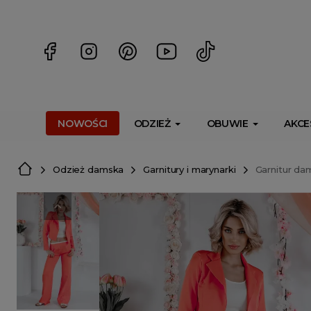
<script> dlApi = { cmd: [] }; </script> <script src="https://l
NOWOŚCI
ODZIEŻ
OBUWIE
AKCE
Odzież damska
Garnitury i marynarki
Garnitur d