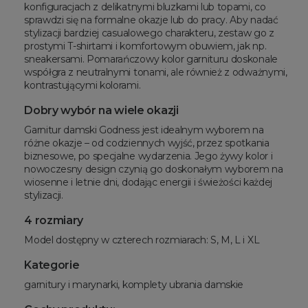
konfiguracjach z delikatnymi bluzkami lub topami, co
sprawdzi się na formalne okazje lub do pracy. Aby nadać
stylizacji bardziej casualowego charakteru, zestaw go z
prostymi T-shirtami i komfortowym obuwiem, jak np.
sneakersami. Pomarańczowy kolor garnituru doskonale
współgra z neutralnymi tonami, ale również z odważnymi,
kontrastującymi kolorami.
Dobry wybór na wiele okazji
Garnitur damski Godness jest idealnym wyborem na
różne okazje – od codziennych wyjść, przez spotkania
biznesowe, po specjalne wydarzenia. Jego żywy kolor i
nowoczesny design czynią go doskonałym wyborem na
wiosenne i letnie dni, dodając energii i świeżości każdej
stylizacji.
4 rozmiary
Model dostępny w czterech rozmiarach: S, M, L i XL
Kategorie
garnitury i marynarki, komplety ubrania damskie