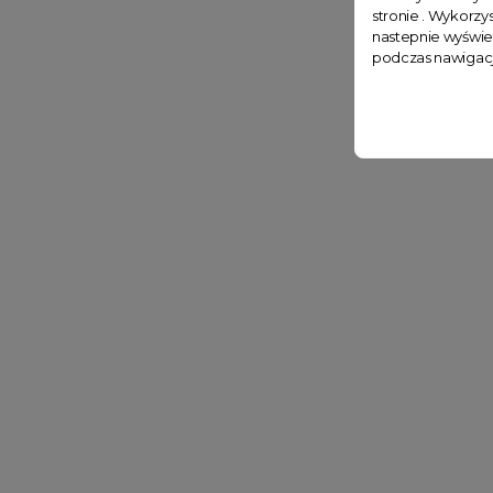
stronie . Wykorzys
nastepnie wyświe
podczas nawigacj