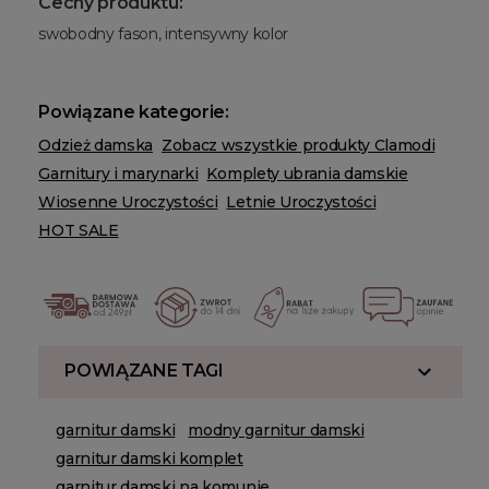
Cechy produktu:
swobodny fason, intensywny kolor
Powiązane kategorie:
Odzież damska
Zobacz wszystkie produkty Clamodi
Garnitury i marynarki
Komplety ubrania damskie
Wiosenne Uroczystości
Letnie Uroczystości
HOT SALE
POWIĄZANE TAGI
garnitur damski
modny garnitur damski
garnitur damski komplet
garnitur damski na komunie