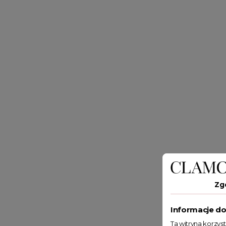
Zg
Informacje do
Ta witryna korzys