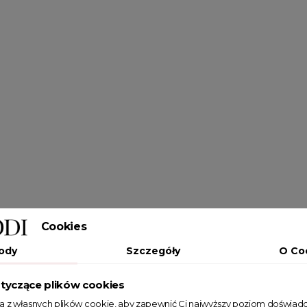
Cookies
ody
Szczegóły
O Co
tyczące plików cookies
ta z własnych plików cookie, aby zapewnić Ci najwyższy poziom doświadc