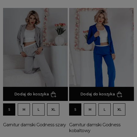
Dodaj do koszyka
Dodaj do koszyka
S
M
L
XL
S
M
L
XL
Garnitur damski Godness szary
Garnitur damski Godness
kobaltowy