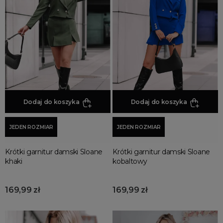
Jesienne Uroczystości
Zimowe Uroczystości
HOT SALE
Produkty Tygodnia
Różowy Październik
Black Friday
Cyber Monday
Dodaj do koszyka
Dodaj do koszyka
Black Week
Wyprzedaż noworoczna
JEDEN ROZMIAR
JEDEN ROZMIAR
Krótki garnitur damski Sloane
Krótki garnitur damski Sloane
khaki
kobaltowy
169,99 zł
169,99 zł