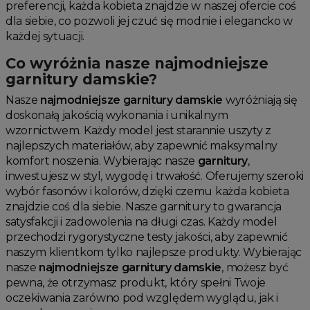
preferencji, każda kobieta znajdzie w naszej ofercie coś
dla siebie, co pozwoli jej czuć się modnie i elegancko w
każdej sytuacji.
Co wyróżnia nasze najmodniejsze
garnitury damskie?
Nasze
najmodniejsze garnitury damskie
wyróżniają się
doskonałą jakością wykonania i unikalnym
wzornictwem. Każdy model jest starannie uszyty z
najlepszych materiałów, aby zapewnić maksymalny
komfort noszenia. Wybierając nasze
garnitury
,
inwestujesz w styl, wygodę i trwałość. Oferujemy szeroki
wybór fasonów i kolorów, dzięki czemu każda kobieta
znajdzie coś dla siebie. Nasze garnitury to gwarancja
satysfakcji i zadowolenia na długi czas. Każdy model
przechodzi rygorystyczne testy jakości, aby zapewnić
naszym klientkom tylko najlepsze produkty. Wybierając
nasze
najmodniejsze garnitury damskie
, możesz być
pewna, że otrzymasz produkt, który spełni Twoje
oczekiwania zarówno pod względem wyglądu, jak i