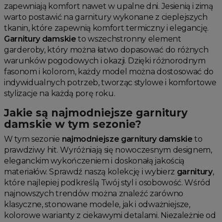
zapewniają komfort nawet w upalne dni. Jesienią i zimą
warto postawić na garnitury wykonane z cieplejszych
tkanin, które zapewnią komfort termiczny i elegancję.
Garnitury damskie
to wszechstronny element
garderoby, który można łatwo dopasować do różnych
warunków pogodowych i okazji. Dzięki różnorodnym
fasonom i kolorom, każdy model można dostosować do
indywidualnych potrzeb, tworząc stylowe i komfortowe
stylizacje na każdą porę roku.
Jakie są najmodniejsze garnitury
damskie w tym sezonie?
W tym sezonie
najmodniejsze garnitury damskie
to
prawdziwy hit. Wyróżniają się nowoczesnym designem,
eleganckim wykończeniem i doskonałą jakością
materiałów. Sprawdź naszą kolekcję i wybierz
garnitury
,
które najlepiej podkreślą Twój styl i osobowość. Wśród
najnowszych trendów można znaleźć zarówno
klasyczne, stonowane modele, jak i odważniejsze,
kolorowe warianty z ciekawymi detalami. Niezależnie od