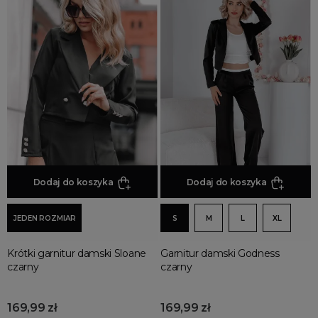
Dodaj do koszyka
Dodaj do koszyka
JEDEN ROZMIAR
S
M
L
XL
Krótki garnitur damski Sloane
Garnitur damski Godness
czarny
czarny
169,99 zł
169,99 zł