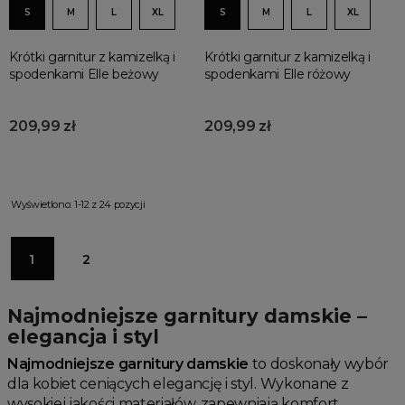
S
M
L
XL
S
M
L
XL
Krótki garnitur z kamizelką i
Krótki garnitur z kamizelką i
spodenkami Elle beżowy
spodenkami Elle różowy
209,99 zł
209,99 zł
Wyświetlono: 1-12 z 24 pozycji
1
2
Najmodniejsze garnitury damskie –
elegancja i styl
Najmodniejsze garnitury damskie
to doskonały wybór
dla kobiet ceniących elegancję i styl. Wykonane z
wysokiej jakości materiałów, zapewniają komfort