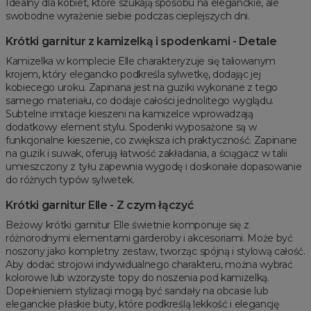
Idealny dla kobiet, które szukają sposobu na eleganckie, ale
swobodne wyrażenie siebie podczas cieplejszych dni.
Krótki garnitur z kamizelką i spodenkami - Detale
Kamizelka w komplecie Elle charakteryzuje się taliowanym
krojem, który elegancko podkreśla sylwetkę, dodając jej
kobiecego uroku. Zapinana jest na guziki wykonane z tego
samego materiału, co dodaje całości jednolitego wyglądu.
Subtelne imitacje kieszeni na kamizelce wprowadzają
dodatkowy element stylu. Spodenki wyposażone są w
funkcjonalne kieszenie, co zwiększa ich praktyczność. Zapinane
na guzik i suwak, oferują łatwość zakładania, a ściągacz w talii
umieszczony z tyłu zapewnia wygodę i doskonałe dopasowanie
do różnych typów sylwetek.
Krótki garnitur
Elle - Z czym łączyć
Beżowy krótki garnitur Elle świetnie komponuje się z
różnorodnymi elementami garderoby i akcesoriami. Może być
noszony jako kompletny zestaw, tworząc spójną i stylową całość.
Aby dodać strojowi indywidualnego charakteru, można wybrać
kolorowe lub wzorzyste topy do noszenia pod kamizelką.
Dopełnieniem stylizacji mogą być sandały na obcasie lub
eleganckie płaskie buty, które podkreślą lekkość i elegancję