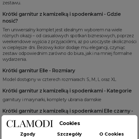
zestawu.
Krótki garnitur z kamizelką i spodenkami - Gdzie
nosić?
Ten uniwersalny komplet jest idealnym wyborem na wiele
różnych okazji – od casualowych spotkań biznesowych, poprzez
weekendowe wyjścia z przyjaciółmi, aż po uroczyste okoliczności
w cieplejsze dni. Beżowy kolor dodaje mu elegancji, czyniąc
zestaw odpowiednim zarówno do biura, jak i na mniej formalne
wydarzenia.
Krótki garnitur Elle - Rozmiary
Model dostępny w czterech rozmiarach: S, M, L oraz XL
Krótki garnitur z kamizelką i spodenkami - Kategorie
garnitury i marynarki, komplety ubrania damskie
Krótki garnitur z kamizelką i spodenkami Elle czarny -
Cechy produktu
Cookies
taliowana kamizelka, uniwersalny beżowy kolor
Zgody
Szczegóły
O Cookies