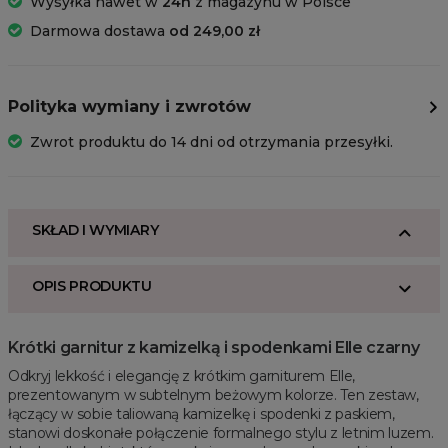
Wysyłka nawet w
24h
z magazynu w Polsce
Darmowa dostawa
od 249,00 zł
Polityka wymiany i zwrotów
Zwrot produktu do 14 dni od otrzymania przesyłki.
SKŁAD I WYMIARY
OPIS PRODUKTU
Krótki garnitur z kamizelką i spodenkami Elle czarny
Odkryj lekkość i elegancję z krótkim garniturem Elle,
prezentowanym w subtelnym beżowym kolorze. Ten zestaw,
łączący w sobie taliowaną kamizelkę i spodenki z paskiem,
stanowi doskonałe połączenie formalnego stylu z letnim luzem.