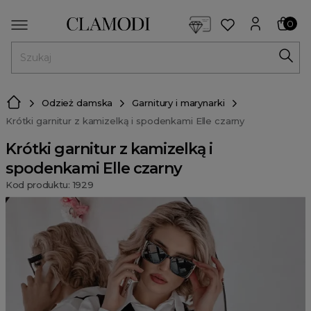
<script> dlApi = { cmd: [] }; </script> <script src="https://l
0
MENU
Odzież damska
Garnitury i marynarki
Krótki garnitur z kamizelką i spodenkami Elle czarny
Krótki garnitur z kamizelką i
spodenkami Elle czarny
Kod produktu: 1929