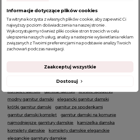
Powiązane kategorie:
Informacje dotyczące plików cookies
Odzież damska
Zobacz wszystkie produkty Clamodi
Ta witryna korzysta z własnych plików cookie, aby zapewnić Ci
najwyższy poziom doświadczenia na naszej stronie .
Garnitury i marynarki
Komplety ubrania damskie
Wykorzystujemy również pliki cookie stron trzecich w celu
Wiosenne Uroczystości
Letnie Uroczystości
HOT SALE
ulepszenia naszych usług, analizy a nastepnie wyświetlania reklam
związanych z Twoimi preferencjami na podstawie analizy Twoich
zachowań podczas nawigacji.
Zaakceptuj wszystkie
POWIĄZANE TAGI
Dostosuj
komplet damski
garnitur damski
krótkie spodenki
modny garnitur damski
elegancki garnitur damski
krótki garnitur damski
garnitur ze spodenkami
garnitur damski komplet
garnitur damski na komunie
najmodniejsze garnitury damskie
kamizelka damska
komplety damskie
komplety damskie eleganckie
eleganckie garnitury damskie