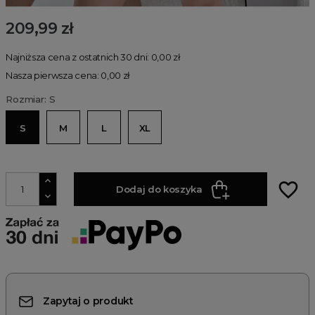
209,99 zł
Najniższa cena z ostatnich 30 dni: 0,00 zł
Nasza pierwsza cena: 0,00 zł
Rozmiar: S
S
M
L
XL
favorite_border
Dodaj do koszyka
Zapytaj o produkt