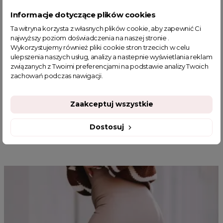
Informacje dotyczące plików cookies
koszula
koszula damska
biała koszula damska
Ta witryna korzysta z własnych plików cookie, aby zapewnić Ci
najwyższy poziom doświadczenia na naszej stronie .
koszule damskie
elegancka koszula damska
Wykorzystujemy również pliki cookie stron trzecich w celu
eleganckie koszule damskie
jesienne stylizacje
ulepszenia naszych usług, analizy a nastepnie wyświetlania reklam
sklep z odzieżą damską
fajne ciuszki
fajne koszule
związanych z Twoimi preferencjami na podstawie analizy Twoich
koszula damska białą
koszula damska elegancka
zachowań podczas nawigacji.
Zaakceptuj wszystkie
Dostosuj
MOGĄ CI SIĘ SPODOBAĆ