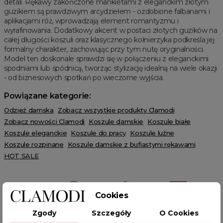
detali. Rękawy zakończone mankietami z eleganckim złotym
guzikiem są prawdziwym arcydziełem - ozdobione falbanami i
aplikacjami róż, wprowadzają element romantyzmu i
wyrafinowania. Dodatkowy akcent w postaci złotych guzików na
całej długości koszuli oraz klasycznego kołnierzyka podkreśla jej
formalny charakter, zachowując przy tym nutę oryginalności.
Model ten doskonale sprawdzi się w połączeniu z eleganckimi
spodniami lub spódnicą, tworząc stylizację idealną na wiele okazji
- od biznesowych spotkań po wieczorne wyjścia.
Powiązane kategorie:
Odzież damska
Zobacz wszystkie produkty Clamodi
Zobacz nowości Clamodi
Koszule damskie
Koszule białe
Koszule eleganckie
Koszule do pracy
Koszule luźne
Koszule rozpinane
Koszule damskie z bufiastymi rękawami
HOT SALE
Cookies
Zgody
Szczegóły
O Cookies
POWIĄZANE TAGI