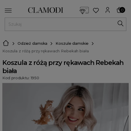
<script> dlApi = { cmd: [] }; </script> <script src="https://l
0
MENU
Odzież damska
Koszule damskie
Koszula z różą przy rękawach Rebekah biała
Koszula z różą przy rękawach Rebekah
biała
Kod produktu: 1950