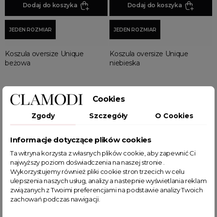
Dodaj do koszyka
Dodaj do koszyka
JEDEN ROZMIAR
JEDEN ROZMIAR
Koszula oversize Unique
Koszula oversize Unique
beżowa
niebieska
199,99 zł
199,99 zł
Cookies
Zgody
Szczegóły
O Cookies
Wyświetlono: 1-12 z 58 pozycji
Informacje dotyczące plików cookies
Ta witryna korzysta z własnych plików cookie, aby zapewnić Ci
1
2
3
…
5
najwyższy poziom doświadczenia na naszej stronie .
Wykorzystujemy również pliki cookie stron trzecich w celu
ulepszenia naszych usług, analizy a nastepnie wyświetlania reklam
związanych z Twoimi preferencjami na podstawie analizy Twoich
Koszula damska – klasyka w
zachowań podczas nawigacji.
nowoczesnym wydaniu