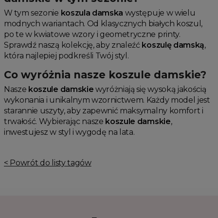
W tym sezonie
koszula damska
występuje w wielu
modnych wariantach. Od klasycznych białych koszul,
po te w kwiatowe wzory i geometryczne printy.
Sprawdź naszą kolekcję, aby znaleźć
koszulę damską
,
która najlepiej podkreśli Twój styl.
Co wyróżnia nasze koszule damskie?
Nasze
koszule damskie
wyróżniają się wysoką jakością
wykonania i unikalnym wzornictwem. Każdy model jest
starannie uszyty, aby zapewnić maksymalny komfort i
trwałość. Wybierając nasze
koszule damskie
,
inwestujesz w styl i wygodę na lata.
< Powrót do listy tagów