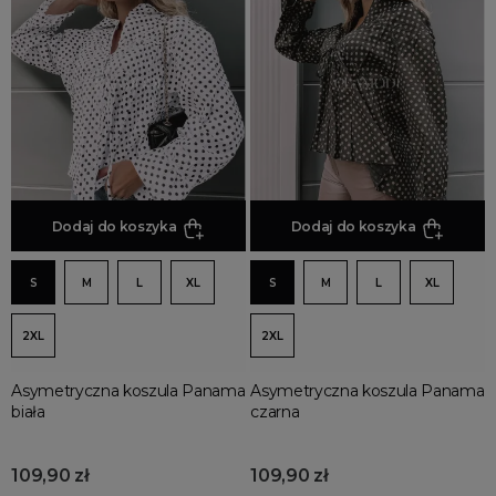
Jesienne Uroczystości
Zimowe Uroczystości
HOT SALE
Produkty Tygodnia
Różowy Październik
Black Friday
Cyber Monday
Dodaj do koszyka
Dodaj do koszyka
Black Week
Wyprzedaż noworoczna
S
M
L
XL
S
M
L
XL
2XL
2XL
Asymetryczna koszula Panama
Asymetryczna koszula Panama
biała
czarna
109,90 zł
109,90 zł