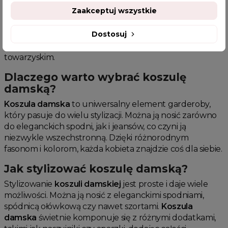
Koszula damska
to niezastąpiony element garderoby,
Zaakceptuj wszystkie
który łączy w sobie klasykę i nowoczesność. Wykonana
z wysokiej jakości materiałów, zapewnia komfort
Dostosuj
noszenia przez cały dzień.
Koszula damska
doskonale
sprawdzi się zarówno w biurze, jak i na spotkaniu
towarzyskim.
Dlaczego warto wybrać koszulę
damską?
Koszula damska
to uniwersalny element garderoby,
który pasuje do wielu stylizacji. Można ją nosić zarówno
do eleganckich spodni, jak i jeansów, co czyni ją
niezwykle wszechstronną. Dzięki różnorodnym
fasonom i kolorom, każda kobieta znajdzie coś dla siebie.
Jak stylizować koszulę damską?
Stylizowanie
koszuli damskiej
jest proste i daje wiele
możliwości. Można ją nosić z eleganckimi spodniami,
spódnicą ołówkową czy nawet szortami.
Koszula
damska
świetnie komponuje się z różnymi dodatkami,