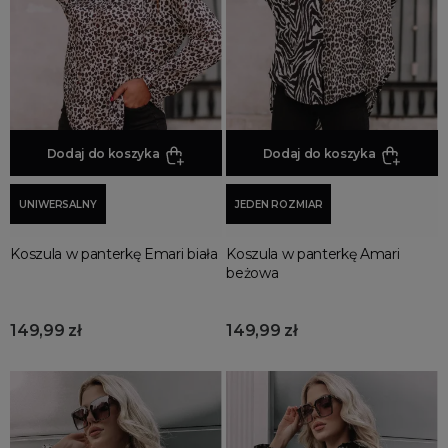
Promocja
Wyprzedaż
Summer sale
Bon podarunkowy
BACK TO SCHOOL
PREZENTY
Dodaj do koszyka
Dodaj do koszyka
ŚWIĘTA
UNIWERSALNY
JEDEN ROZMIAR
PARTY
Wielka wyprzedaż
Koszula w panterkę Emari biała
Koszula w panterkę Amari
Najnowsze produkty
beżowa
Polecane produkty
Spring sale
149,99 zł
149,99 zł
SUMMER
Złote produkty
Wiosenne Uroczystości
Letnie Uroczystości