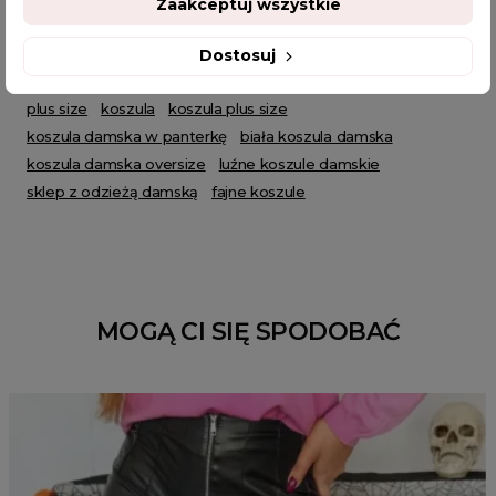
Zaakceptuj wszystkie
POWIĄZANE TAGI
Dostosuj
plus size
koszula
koszula plus size
koszula damska w panterkę
biała koszula damska
koszula damska oversize
luźne koszule damskie
sklep z odzieżą damską
fajne koszule
MOGĄ CI SIĘ SPODOBAĆ