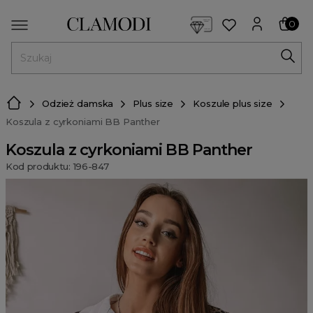
<script> dlApi = { cmd: [] }; </script> <script src="https://l
0
MENU
Odzież damska
Plus size
Koszule plus size
Koszula z cyrkoniami BB Panther
Koszula z cyrkoniami BB Panther
Kod produktu: 196-847