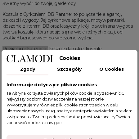
Świetny wybór do twojej garderoby
Koszula z Cyrkoniami BB Panther to połączenie elegancji,
dzikości i wygody. Jej cyrkonowe aplikacje, motyw panterki,
kieszenie z literami BB oraz klasyczny krój i bawełniana wygoda
tworzą koszulę, która nadaje się na wiele różnych okazji, od
spotkań biznesowych po wieczorne wyjścia.
Powiązanie kategorie:
koszule damskie, koszule
Cookies
Powiązane kategorie:
Zgody
Szczegóły
O Cookies
Odzież damska
Zobacz wszystkie produkty Clamodi
Koszule damskie
Plus size
Zobacz wszystkie produkty plus size Clamodi
Koszule plus size
Informacje dotyczące plików cookies
Koszule białe
Koszule oversize
Koszule do pracy
Koszule luźne
Ta witryna korzysta z własnych plików cookie, aby zapewnić Ci
Koszule rozpinane
najwyższy poziom doświadczenia na naszej stronie .
Koszule wzorzyste / koszule damskie we wzory
Wykorzystujemy również pliki cookie stron trzecich w celu
ulepszenia naszych usług, analizy a nastepnie wyświetlania reklam
Koszule wzorzyste
związanych z Twoimi preferencjami na podstawie analizy Twoich
zachowań podczas nawigacji.