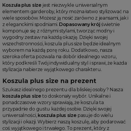
Koszula plus size
jest niezwykle uniwersalnym
elementem garderoby, który można łatwo stylizować na
wiele sposobów. Możesz ją nosić zarówno z jeansami, jak i
z eleganckimi spodniami.
Dopasowany krój
świetnie
komponuje się z różnymi stylami, tworząc modny i
wygodny zestaw na każdą okazję. Dzięki swojej
wszechstronności, koszula plus size będzie idealnym
wyborem na każdą porę roku. Dodatkowo, nasza
szeroka oferta pozwala na dobór idealnego wzoru,
który podkreśli Twój indywidualny styl i sprawi, że każda
stylizacja nabierze wyjątkowego charakteru.
Koszula plus size na prezent
Szukasz idealnego prezentu dla bliskiej osoby? Nasza
koszula plus size
to doskonały wybór. Unikalne i
ponadczasowe wzory sprawiają, że koszula ta
przypadnie do gustu każdej osobie. Dzięki swojej
uniwersalności,
koszula plus size
pasuje do wielu
stylizacji i okazji. Wybierz naszą koszulę, aby podarować
coś wyjątkowego i trwałego. To prezent, który z