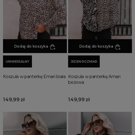
Promocja
Wyprzedaż
Summer sale
Bon podarunkowy
BACK TO SCHOOL
PREZENTY
Dodaj do koszyka
Dodaj do koszyka
ŚWIĘTA
UNIWERSALNY
JEDEN ROZMIAR
PARTY
Wielka wyprzedaż
Koszula w panterkę Emari biała
Koszula w panterkę Amari
Najnowsze produkty
beżowa
Polecane produkty
Spring sale
149,99 zł
149,99 zł
SUMMER
Złote produkty
Wiosenne Uroczystości
Letnie Uroczystości