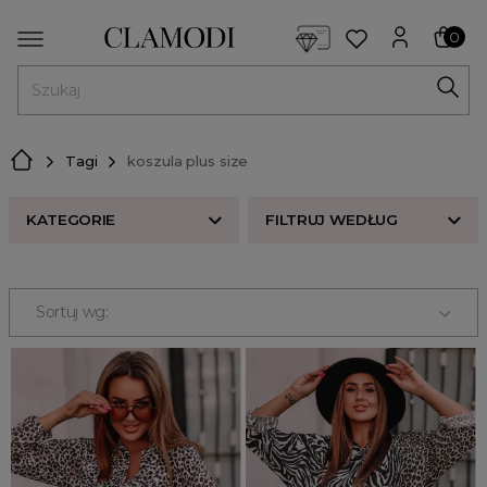
<script> dlApi = { cmd: [] }; </script> <script src="https://l
0
MENU
Tagi
koszula plus size
KATEGORIE
FILTRUJ WEDŁUG
Nowości w butiku Clamodi
Bestsellery
Sortuj wg:
Odzież damska
Buty damskie
Akcesoria
Premium
Strefa beauty