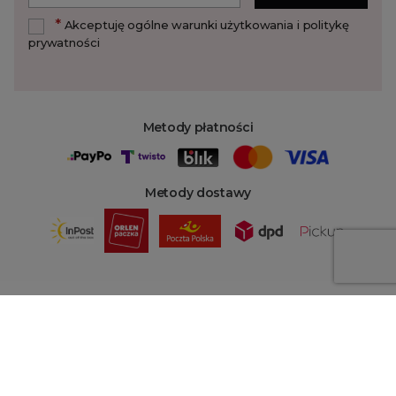
*
Akceptuję ogólne warunki użytkowania i politykę
prywatności
Metody płatności
Metody dostawy