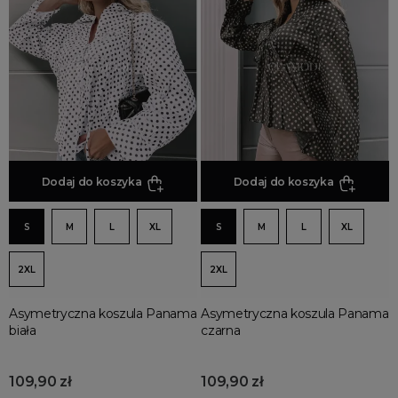
Jesienne Uroczystości
Zimowe Uroczystości
HOT SALE
Produkty Tygodnia
Różowy Październik
Black Friday
Cyber Monday
Dodaj do koszyka
Dodaj do koszyka
Black Week
Wyprzedaż noworoczna
S
M
L
XL
S
M
L
XL
2XL
2XL
Asymetryczna koszula Panama
Asymetryczna koszula Panama
biała
czarna
109,90 zł
109,90 zł