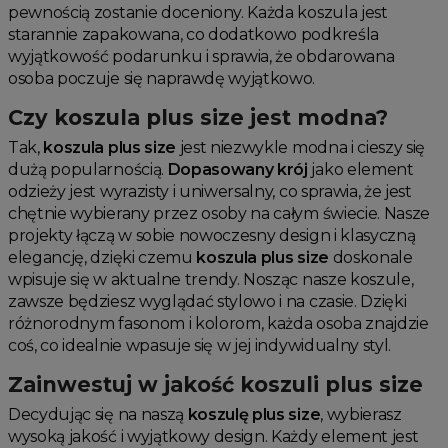
pewnością zostanie doceniony. Każda koszula jest
starannie zapakowana, co dodatkowo podkreśla
wyjątkowość podarunku i sprawia, że obdarowana
osoba poczuje się naprawdę wyjątkowo.
Czy koszula plus size jest modna?
Tak,
koszula plus size
jest niezwykle modna i cieszy się
dużą popularnością.
Dopasowany krój
jako element
odzieży jest wyrazisty i uniwersalny, co sprawia, że jest
chętnie wybierany przez osoby na całym świecie. Nasze
projekty łączą w sobie nowoczesny design i klasyczną
elegancję, dzięki czemu
koszula plus size
doskonale
wpisuje się w aktualne trendy. Nosząc nasze koszule,
zawsze będziesz wyglądać stylowo i na czasie. Dzięki
różnorodnym fasonom i kolorom, każda osoba znajdzie
coś, co idealnie wpasuje się w jej indywidualny styl.
Zainwestuj w jakość koszuli plus size
Decydując się na naszą
koszulę plus size
, wybierasz
wysoką jakość i wyjątkowy design. Każdy element jest