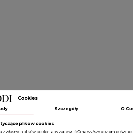
Cookies
ody
Szczegóły
O Co
tyczące plików cookies
ta z własnych plików cookie, aby zapewnić Ci najwyższy poziom doświadc