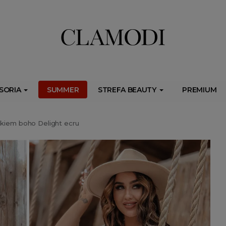
ib.onet.pl/s.csr/build/dlApi/minit.boot.min.js" async></script>
SORIA
SUMMER
STREFA BEAUTY
PREMIUM
kiem boho Delight ecru