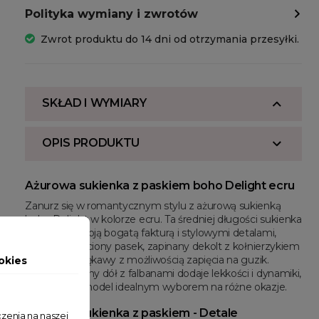
Polityka wymiany i zwrotów
Zwrot produktu do 14 dni od otrzymania przesyłki.
SKŁAD I WYMIARY
OPIS PRODUKTU
Ażurowa sukienka z paskiem boho Delight ecru
Zanurz się w romantycznym stylu z ażurową sukienką
boho Delight w kolorze ecru. Ta średniej długości sukienka
zachwyca swoją bogatą fakturą i stylowymi detalami,
takimi jak pleciony pasek, zapinany dekolt z kołnierzykiem
oraz krótkie rękawy z możliwością zapięcia na guzik.
okies
Rozkloszowany dół z falbanami dodaje lekkości i dynamiki,
czyniąc ten model idealnym wyborem na różne okazje.
Ażurowa sukienka z paskiem - Detale
zenia na naszej