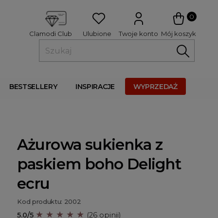
 
0
Ulubione
Twoje konto
Mój koszyk
Clamodi Club
BESTSELLERY
INSPIRACJE
WYPRZEDAŻ
Ażurowa sukienka z
paskiem boho Delight
ecru
Kod produktu: 2002
★ ★ ★ ★ ★
5.0/5
(26 opinii)