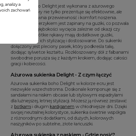
g, analizy a
Sukienka boho Delight jest wykonana z ażurowego
 Twoich zachowań
materiału, który nie tylko prezentuje się efektownie, ale
również zapewnia przewiewność i komfort noszenia.
Dekolt z kołnierzykiem jest zapinany na guziki, co pozwala
na regulację głębokości wycięcia zależnie od okazji czy
preferencji. Krótkie rękawy mają dodatkowe guziki,
umożliwiające ich stylizację i dostosowanie. Do sukienki
dołączony jest pleciony pasek, który podkreśla talię,
dodając sylwetce kształtu. Rozkloszowany dół z falbanami
swobodnie porusza się z każdym krokiem, dodając całości
gracji i kobiecości.
Ażurowa sukienka Delight - Z czym łączyć
Ażurowa sukienka boho Delight w kolorze ecru jest
niezwykle wszechstronna. Doskonale komponuje się z
sandałami na niskim obcasie lub stylowymi espadrylami
dla luźniejszej, letniej stylizacji. Możesz ją również zestawić
z
botkami
i długim
kardiganem
w chłodniejsze dni. Dzięki
swojej neutralnej kolorystyce, sukienka świetnie współgra
z różnorodnymi dodatkami, od dużych, kolorowych
naszyjników po subtelne, złote łańcuszki.
Ażurowa sukienka z paskiem - Gdzie nosić?