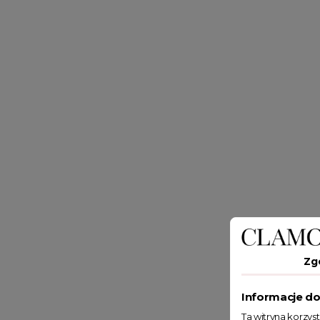
Zg
Informacje do
Ta witryna korzys