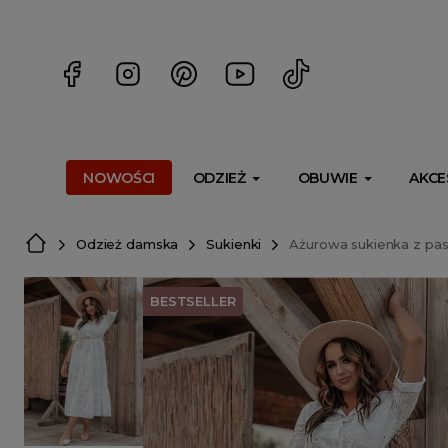
<script> dlApi = { cmd: [] }; </script> <script src="https://l
NOWOŚCI
ODZIEŻ
OBUWIE
AKCE
Odzież damska
Sukienki
Ażurowa sukienka z pas
BESTSELLER