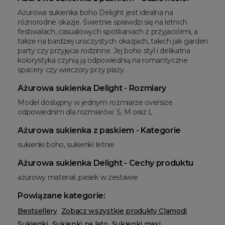
Ażurowa sukienka boho Delight jest idealna na
różnorodne okazje. Świetnie sprawdzi się na letnich
festiwalach, casualowych spotkaniach z przyjaciółmi, a
także na bardziej uroczystych okazjach, takich jak garden
party czy przyjęcia rodzinne. Jej boho styl i delikatna
kolorystyka czynią ją odpowiednią na romantyczne
spacery czy wieczory przy plaży.
Ażurowa sukienka Delight - Rozmiary
Model dostępny w jednym rozmiarze oversize
odpowiednim dla rozmiarów: S, M oraz L
Ażurowa sukienka z paskiem - Kategorie
sukienki boho, sukienki letnie
Ażurowa sukienka Delight - Cechy produktu
ażurowy materiał, pasek w zestawie
Powiązane kategorie:
Bestsellery
Zobacz wszystkie produkty Clamodi
Sukienki
Sukienki na lato
Sukienki maxi