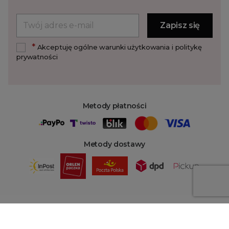
*
Akceptuję ogólne warunki użytkowania i politykę
prywatności
Metody płatności
Metody dostawy