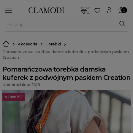
<script> dlApi = { cmd: [] }; </script> <script src="https://l
0
MENU
Akcesoria
Torebki
Pomarańczowa torebka damska kuferek z podwójnym paskiem
Creation
Pomarańczowa torebka damska
kuferek z podwójnym paskiem Creation
Kod produktu: 2108
NOWOŚĆ