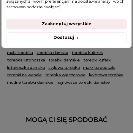
związanych z Twoimi preferencjami na podstawie analizy Twoich
zachowań podczas nawigacji.
Zaakceptuj wszystkie
POWIĄZANE TAGI
Dostosuj
mała torebka
torebka damska
torebka kuferek
torebka listonoszka
torebki damskie
torebki kuferki
listonoszka damska
stylowa torebka
małe torebeczki
torebki na wesele
torebka wieczorowa
kolorowa torebka
modne torebki damskie
najnowsze torebki damskie
MOGĄ CI SIĘ SPODOBAĆ