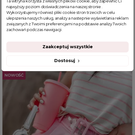
Ta witryna korzysta z własnych plików cookie, aby zapewnić Ci
modne torebki damskie
malutka torebka
najwyższy poziom doświadczenia na naszej stronie .
Wykorzystujemy również pliki cookie stron trzecich w celu
najnowsze torebki damskie
Handbag
ulepszenia naszych usług, analizy a nastepnie wyświetlania reklam
związanych z Twoimi preferencjami na podstawie analizy Twoich
zachowań podczas nawigacji.
Zaakceptuj wszystkie
MOGĄ CI SIĘ SPODOBAĆ
Dostosuj
NOWOŚĆ