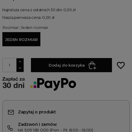
Najniższa cena z ostatnich 30 dni: 0,00 zł
Nasza pierwsza cena: 0,00 zł
Rozmiar: Jeden rozmiar
JEDEN ROZMIAR
favorite_border
Dodaj do koszyka
Zapytaj o produkt
Zadzwoń i zamów
tel. 509 169 000 (Pon. - Pt. 8:00 - 16:00)