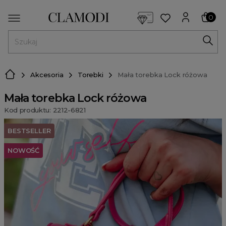
<script> dlApi = { cmd: [] }; </script> <script src="https://l
0
MENU
Akcesoria
Torebki
Mała torebka Lock różowa
Mała torebka Lock różowa
Kod produktu: 2212-6821
BESTSELLER
NOWOŚĆ