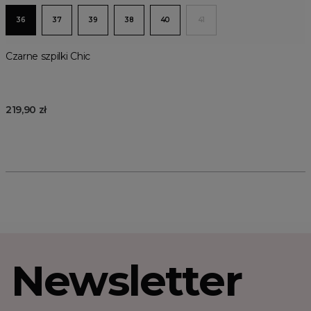
36
37
39
38
40
41
Czarne szpilki Chic
219,90 zł
Newsletter