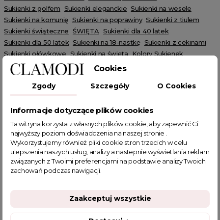
Sukienki z golfem
Sukienki eleganckie
Sukienki na wesele
Sukienki na komunię
Sukienki na poprawiny
Sukienki z tiulem
Sukienki świąteczne
ŚWIĘTA
Sukienki dla 40 latek
Sukienki dla 50 latek
Sukienki na 18-nastkę
Sukienki z cekinami
Sukienki ołówkowe
Sukienki na święta
Kolory Sukienek
Bordowe Sukienki
Wiosenne Uroczystości
Letnie Uroczystości
Cookies
Jesienne Uroczystości
Zimowe Uroczystości
Zgody
Szczegóły
O Cookies
Informacje dotyczące plików cookies
Ta witryna korzysta z własnych plików cookie, aby zapewnić Ci
najwyższy poziom doświadczenia na naszej stronie .
POWIĄZANE TAGI
Wykorzystujemy również pliki cookie stron trzecich w celu
ulepszenia naszych usług, analizy a nastepnie wyświetlania reklam
związanych z Twoimi preferencjami na podstawie analizy Twoich
sukienka midi
sukienka beżowa
zachowań podczas nawigacji.
sukienka z długim rękawem
sukienka na sylwestra
sukienka na święta
jesienne stylizacje
Zaakceptuj wszystkie
sukienka na andrzejki
sukienki proste i eleganckie
sukienka wieczorowa midi
sukienka koktajlowa midi