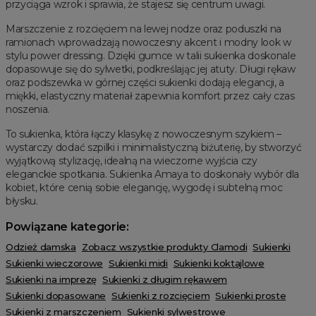
przyciąga wzrok i sprawia, że stajesz się centrum uwagi.
Marszczenie z rozcięciem na lewej nodze oraz poduszki na
ramionach wprowadzają nowoczesny akcent i modny look w
stylu power dressing. Dzięki gumce w talii sukienka doskonale
dopasowuje się do sylwetki, podkreślając jej atuty. Długi rękaw
oraz podszewka w górnej części sukienki dodają elegancji, a
miękki, elastyczny materiał zapewnia komfort przez cały czas
noszenia.
To sukienka, która łączy klasykę z nowoczesnym szykiem –
wystarczy dodać szpilki i minimalistyczną biżuterię, by stworzyć
wyjątkową stylizację, idealną na wieczorne wyjścia czy
eleganckie spotkania. Sukienka Amaya to doskonały wybór dla
kobiet, które cenią sobie elegancję, wygodę i subtelną moc
błysku.
Powiązane kategorie:
Odzież damska
Zobacz wszystkie produkty Clamodi
Sukienki
Sukienki wieczorowe
Sukienki midi
Sukienki koktajlowe
Sukienki na imprezę
Sukienki z długim rękawem
Sukienki dopasowane
Sukienki z rozcięciem
Sukienki proste
Sukienki z marszczeniem
Sukienki sylwestrowe