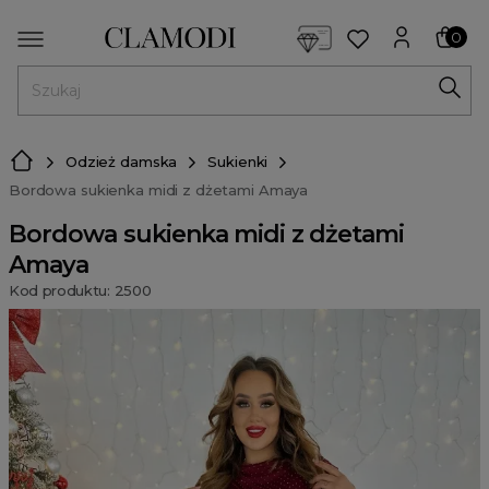
<script> dlApi = { cmd: [] }; </script> <script src="https://l
0
MENU
Odzież damska
Sukienki
Bordowa sukienka midi z dżetami Amaya
Bordowa sukienka midi z dżetami
Amaya
Kod produktu: 2500