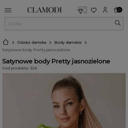
<script> dlApi = { cmd: [] }; </script> <script src="https://l
0
MENU
Odzież damska
Body damskie
Satynowe body Pretty jasnozielone
Satynowe body Pretty jasnozielone
Kod produktu: 326