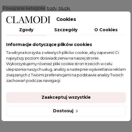
Powiązanie kategorie:
body
,
bluzki
Powiązane kategorie:
Cookies
Odzież damska
Zobacz wszystkie produkty Clamodi
Zgody
Szczegóły
O Cookies
Body damskie
Informacje dotyczące plików cookies
Ta witryna korzysta z własnych plików cookie, aby zapewnić Ci
najwyższy poziom doświadczenia na naszej stronie .
Wykorzystujemy również pliki cookie stron trzecich w celu
ulepszenia naszych usług, analizy a nastepnie wyświetlania reklam
POWIĄZANE TAGI
związanych z Twoimi preferencjami na podstawie analizy Twoich
zachowań podczas nawigacji.
body
eleganckie body damskie
elegancka bluzka do spódnicy
body damskie
Zaakceptuj wszystkie
body damskie z długim rękawem
body damskie do spodni
Dostosuj
piękna bluzka
seksowne body