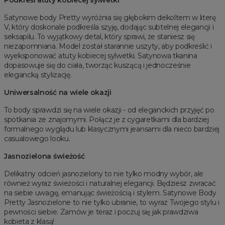
Podkreśl atuty kobiecej sylwetki
Satynowe body Pretty wyróżnia się głębokim dekoltem w literę
V, który doskonale podkreśla szyję, dodając subtelnej elegancji i
seksapilu. To wyjątkowy detal, który sprawi, że staniesz się
niezapomniana. Model został starannie uszyty, aby podkreślić i
wyeksponować atuty kobiecej sylwetki. Satynowa tkanina
dopasowuje się do ciała, tworząc kuszącą i jednocześnie
elegancką stylizację.
Uniwersalność na wiele okazji
To body sprawdzi się na wiele okazji - od eleganckich przyjęć po
spotkania ze znajomymi. Połącz je z cygaretkami dla bardziej
formalnego wyglądu lub klasycznymi jeansami dla nieco bardziej
casualowego looku.
Jasnozielona świeżość
Delikatny odcień jasnozielony to nie tylko modny wybór, ale
również wyraz świeżości i naturalnej elegancji. Będziesz zwracać
na siebie uwagę, emanując świeżością i stylem.
Satynowe Body
Pretty Jasnozielone to nie tylko ubranie, to wyraz Twojego stylu i
pewności siebie. Zamów je teraz i poczuj się jak prawdziwa
kobieta z klasą!