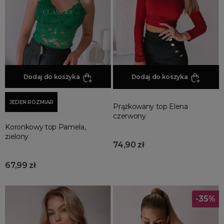
Promocja
Wyprzedaż
Summer sale
Bon podarunkowy
BACK TO SCHOOL
PREZENTY
Dodaj do koszyka
Dodaj do koszyka
ŚWIĘTA
JEDEN ROZMIAR
PARTY
Prążkowany top Elena
czerwony
Wielka wyprzedaż
Koronkowy top Pamela,
Najnowsze produkty
zielony
74,90 zł
Polecane produkty
Spring sale
67,99 zł
SUMMER
Złote produkty
-35%
Wiosenne Uroczystości
Letnie Uroczystości