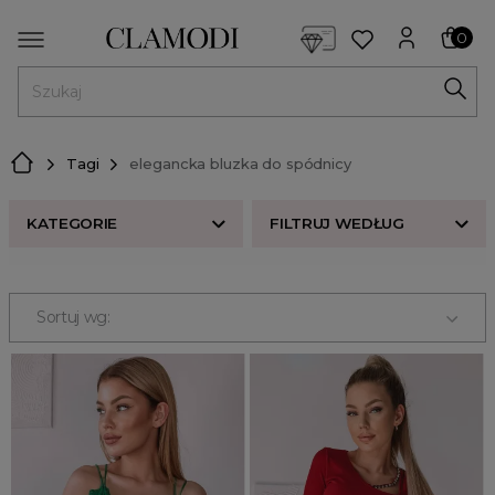
<script> dlApi = { cmd: [] }; </script> <script src="https://l
0
MENU
Tagi
elegancka bluzka do spódnicy
KATEGORIE
FILTRUJ WEDŁUG
Nowości w butiku Clamodi
Bestsellery
Sortuj wg:
Odzież damska
Buty damskie
Akcesoria
Premium
Strefa beauty