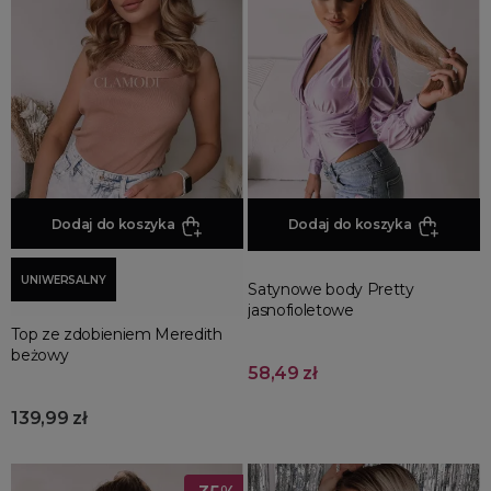
Jesienne Uroczystości
Zimowe Uroczystości
HOT SALE
Produkty Tygodnia
Różowy Październik
Black Friday
Cyber Monday
Dodaj do koszyka
Dodaj do koszyka
Black Week
Wyprzedaż noworoczna
UNIWERSALNY
Satynowe body Pretty
jasnofioletowe
Top ze zdobieniem Meredith
beżowy
58,49 zł
139,99 zł