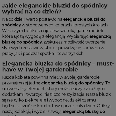
Jakie eleganckie bluzki do spódnicy
wybrać na co dzień?
Na co dzień warto postawić na
eleganckie bluzki do
spódnicy
w stonowanych kolorach i prostych krojach.
W naszym butiku znajdziesz szeroką gamę modeli,
które łączą wygodę z elegancją. Wybierając
elegancką
bluzkę do spódnicy
, zyskujesz możliwość tworzenia
stylowych zestawów, które sprawdzą się zarówno w
pracy, jak i podczas spotkań towarzyskich.
Elegancka bluzka do spódnicy – must-
have w Twojej garderobie
Każda kobieta powinna mieć w swojej garderobie
przynajmniej jedną
elegancką bluzkę do spódnicy
. To
uniwersalny element, który można łączyć z różnymi
dodatkami i tworzyć niezliczone stylizacje. Nasze bluzki
są nie tylko piękne, ale i wygodne, dzięki czemu
będziesz czuć się komfortowo przez cały dzień. Odkryj
naszą kolekcję i wybierz swoją
elegancką bluzkę do