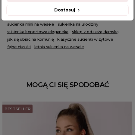
sukienka na chrzciny
niepowtarzalna sukienka na wesel
seksowna sukienka
sklep z sukienkami
sukienka obcisła
Dostosuj
sukienki proste i eleganckie
sukienka na chrzciny dla mamy
sukienka mini na wesele
sukienka na urodziny
sukienka kopertowa elegancka
sklep z odzieżą damską
jak się ubrać na komunię
klasyczne sukienki wizytowe
fajne ciuszki
letnia sukienka na wesele
MOGĄ CI SIĘ SPODOBAĆ
BESTSELLER