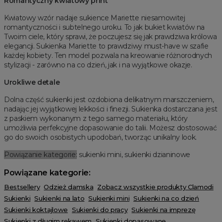
Romantyczny kwiatowy print
Kwiatowy wzór nadaje sukience Mariette niesamowitej
romantyczności i subtelnego uroku. To jak bukiet kwiatów na
Twoim ciele, który sprawi, że poczujesz się jak prawdziwa królowa
elegancji. Sukienka Mariette to prawdziwy must-have w szafie
każdej kobiety. Ten model pozwala na kreowanie różnorodnych
stylizacji - zarówno na co dzień, jak i na wyjątkowe okazje.
Urokliwe detale
Dolna część sukienki jest ozdobiona delikatnym marszczeniem,
nadając jej wyjątkowej lekkości i finezji. Sukienka dostarczana jest
z paskiem wykonanym z tego samego materiału, który
umożliwia perfekcyjne dopasowanie do talii. Możesz dostosować
go do swoich osobistych upodobań, tworząc unikalny look.
Powiązanie kategorie:
sukienki mini, sukienki dzianinowe
Powiązane kategorie:
Bestsellery
Odzież damska
Zobacz wszystkie produkty Clamodi
Sukienki
Sukienki na lato
Sukienki mini
Sukienki na co dzień
Sukienki koktajlowe
Sukienki do pracy
Sukienki na imprezę
Sukienki z długim rękawem
Sukienki dopasowane