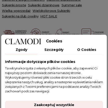
Sukienki proste
Sukienki dzianinowe
Summer sale
Wielka wyprzedaż
Wielokolorowe Sukienki
Sukienki na ślub cywilny
HOT SALE
Cookies
POWIĄZANE TAGI
Zgody
Szczegóły
O Cookies
sukienka w kwiaty
sukienka mini
kwiecista sukienka
Informacje dotyczące plików cookies
kremowa sukienka
sukienka z zakładkami
Ta witryna korzysta z własnych plików cookie, aby zapewnić Ci
najwyższy poziom doświadczenia na naszej stronie .
sukienki damskie na lato
sukienki wieczorowe krótkie
Wykorzystujemy również pliki cookie stron trzecich w celu
sukienki do pracy
prosta sukienka na wesele
ulepszenia naszych usług, analizy a nastepnie wyświetlania reklam
kolorowa sukienka
sukienka w kwiaty na wesele
związanych z Twoimi preferencjami na podstawie analizy Twoich
zachowań podczas nawigacji.
sukienka na imprezę urodzinową
obcisła sukienka
sukienka w niebieskie kwiaty
sukienka w różowe kwiaty
sukienka z bufiastymi rękawami
sukienki w kwiatki
Zaakceptuj wszystkie