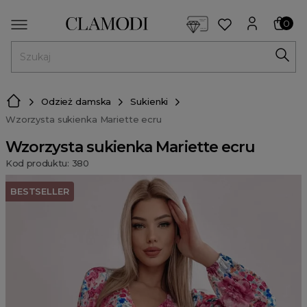
<script> dlApi = { cmd: [] }; </script> <script src="https://l
0
MENU
Odzież damska
Sukienki
Wzorzysta sukienka Mariette ecru
Wzorzysta sukienka Mariette ecru
Kod produktu: 380
BESTSELLER