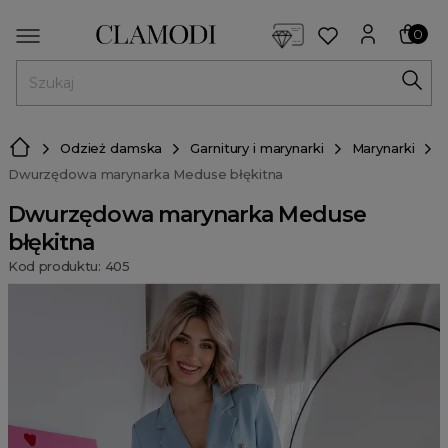
<script> dlApi = { cmd: [] }; </script> <script src="https://l
0
MENU
Odzież damska
Garnitury i marynarki
Marynarki
Dwurzędowa marynarka Meduse błękitna
Dwurzędowa marynarka Meduse
błękitna
Kod produktu: 405