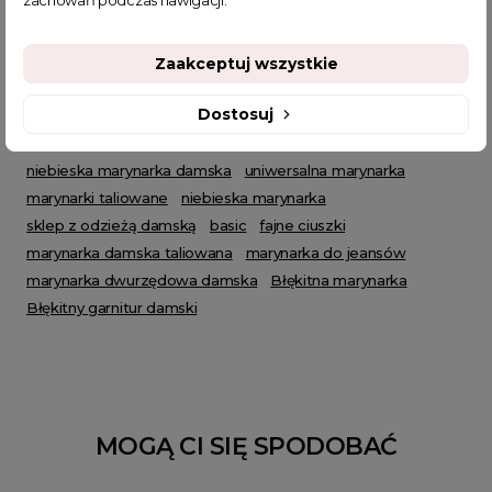
zachowań podczas nawigacji.
POWIĄZANE TAGI
Zaakceptuj wszystkie
Dostosuj
żakiet damski
marynarka damska
marynarka codzienna
marynarka casual
marynarki ze złotymi guzikami
niebieska marynarka damska
uniwersalna marynarka
marynarki taliowane
niebieska marynarka
sklep z odzieżą damską
basic
fajne ciuszki
marynarka damska taliowana
marynarka do jeansów
marynarka dwurzędowa damska
Błękitna marynarka
Błękitny garnitur damski
MOGĄ CI SIĘ SPODOBAĆ