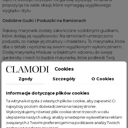
propozycja na wiele okazji, które wymagają wyjątkowego
wyglądu i stylu.
Ozdobne Guzki i Poduszki na Ramionach
Rękawy marynarki zostały zakończone ozdobnymi guzikami,
które dodają jej wyjątkowości. Na ramionach umieszczono
poduszki, co nadaje jej struktury i charakteru. To marynarka, która
dba o detale i wyróżnia się swoim wyjątkowym wykończeniem.
Dodaj marynarkę Meduse w błękitnym odcieniu do swojej
garderoby i niech to będzie marynarka, która podkreśli Twój
wyjątkowy gust i wyrafinowany styl.
Cookies
Powiązanie kategorie:
garnitury i marynarki
Zgody
Szczegóły
O Cookies
Powiązane kategorie:
Odzież damska
Zobacz wszystkie produkty Clamodi
Informacje dotyczące plików cookies
Garnitury i marynarki
Plus size
Marynarki
Żakiety
Ta witryna korzysta z własnych plików cookie, aby zapewnić Ci
Marynarki damskie
Jednolite
Marynarki Plus Size
najwyższy poziom doświadczenia na naszej stronie .
Wykorzystujemy również pliki cookie stron trzecich w celu
ulepszenia naszych usług, analizy a nastepnie wyświetlania reklam
związanych z Twoimi preferencjami na podstawie analizy Twoich