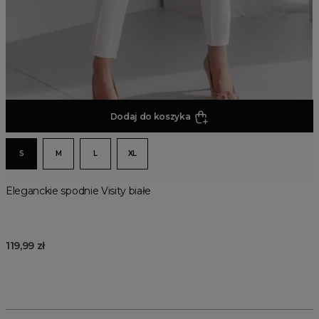
Dodaj do koszyka
S
M
L
XL
Eleganckie spodnie Visity białe
119,99 zł