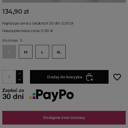
134,90 zł
Najniższa cena z ostatnich 30 dni: 0,00 zł
Nasza pierwsza cena: 0,00 zł
Rozmiar: S
S
M
L
XL
favorite_border
Dodaj do koszyka
Dostępne inne rozmiary