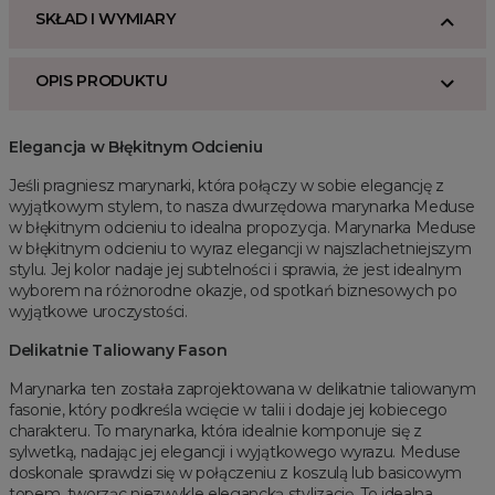
SKŁAD I WYMIARY
OPIS PRODUKTU
Elegancja w Błękitnym Odcieniu
Jeśli pragniesz marynarki, która połączy w sobie elegancję z
wyjątkowym stylem, to nasza dwurzędowa marynarka Meduse
w błękitnym odcieniu to idealna propozycja. Marynarka Meduse
w błękitnym odcieniu to wyraz elegancji w najszlachetniejszym
stylu. Jej kolor nadaje jej subtelności i sprawia, że jest idealnym
wyborem na różnorodne okazje, od spotkań biznesowych po
wyjątkowe uroczystości.
Delikatnie Taliowany Fason
Marynarka ten została zaprojektowana w delikatnie taliowanym
fasonie, który podkreśla wcięcie w talii i dodaje jej kobiecego
charakteru. To marynarka, która idealnie komponuje się z
sylwetką, nadając jej elegancji i wyjątkowego wyrazu. Meduse
doskonale sprawdzi się w połączeniu z koszulą lub basicowym
topem, tworząc niezwykle elegancką stylizację. To idealna