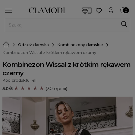
<script> dlApi = { cmd: [] }; </script> <script src="https://l
0
MENU
Odzież damska
Kombinezony damskie
Kombinezon Wissal z krótkim rękawem czarny
Kombinezon Wissal z krótkim rękawem
czarny
Kod produktu: 411
★ ★ ★ ★ ★
5.0/5
(30 opinii)