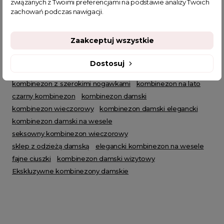
związanych z Twoimi preferencjami na podstawie analizy Twoich
zachowań podczas nawigacji.
Zaakceptuj wszystkie
POWIĄZANE TAGI
Dostosuj
kombinezon z szerokimi nogawkami
kombinezon na lato
czarny kombinezon
kombinezon damski
kombinezon wieczorowy
kombinezon damski elegancki
kombinezon damski na wesele
seksowny kombinezon wieczorowy
sklep z odzieżą damską
elegancki kombinezon na wesele
fajne ciuszki
kombinezon damski wizytowy
Ekskluzywne kombinezony damskie