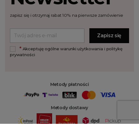
zapisz się i otrzymaj rabat 10% na pierwsze zamówienie
*
Akceptuję ogólne warunki użytkowania i politykę
prywatności
Metody płatności
Metody dostawy