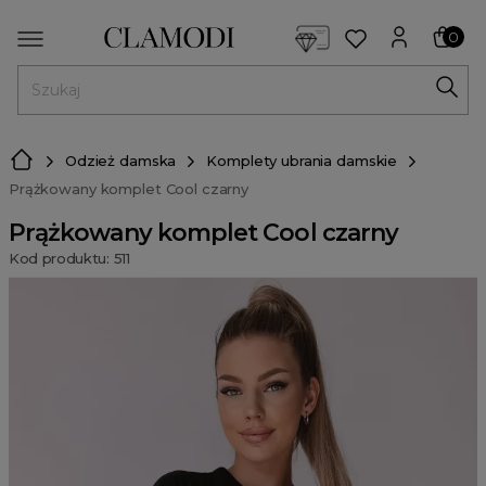
<script> dlApi = { cmd: [] }; </script> <script src="https://l
0
MENU
Odzież damska
Komplety ubrania damskie
Prążkowany komplet Cool czarny
Prążkowany komplet Cool czarny
Kod produktu: 511