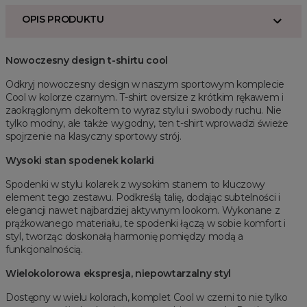
OPIS PRODUKTU
Nowoczesny design t-shirtu cool
Odkryj nowoczesny design w naszym sportowym komplecie
Cool w kolorze czarnym. T-shirt oversize z krótkim rękawem i
zaokrąglonym dekoltem to wyraz stylu i swobody ruchu. Nie
tylko modny, ale także wygodny, ten t-shirt wprowadzi świeże
spojrzenie na klasyczny sportowy strój.
Wysoki stan spodenek kolarki
Spodenki w stylu kolarek z wysokim stanem to kluczowy
element tego zestawu. Podkreślą talię, dodając subtelności i
elegancji nawet najbardziej aktywnym lookom. Wykonane z
prążkowanego materiału, te spodenki łączą w sobie komfort i
styl, tworząc doskonałą harmonię pomiędzy modą a
funkcjonalnością.
Wielokolorowa ekspresja, niepowtarzalny styl
Dostępny w wielu kolorach, komplet Cool w czerni to nie tylko