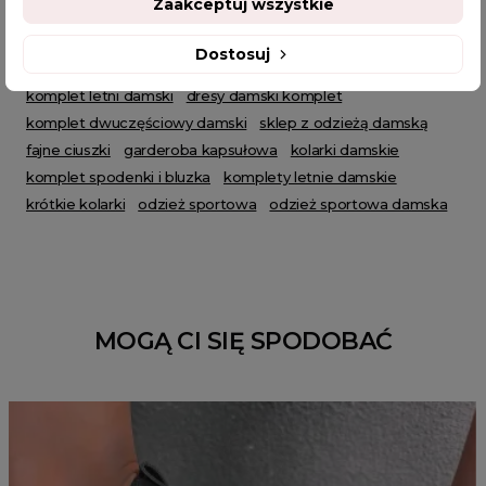
Zaakceptuj wszystkie
czarny komplet
komplet na wakacje
kompet damski
oversize
sportowy styl
wygodny komplet
Dostosuj
komplet prążek
czarny prążkowany komplet
komplet letni damski
dresy damski komplet
komplet dwuczęściowy damski
sklep z odzieżą damską
fajne ciuszki
garderoba kapsułowa
kolarki damskie
komplet spodenki i bluzka
komplety letnie damskie
krótkie kolarki
odzież sportowa
odzież sportowa damska
MOGĄ CI SIĘ SPODOBAĆ