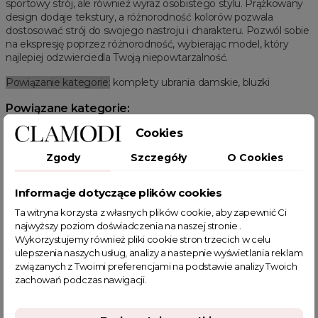
sportowy strój, ale również wyraz osobistego stylu. Prążkowany
design dodaje tekstury, a różnorodność kolorów pozwala
dostosować strój do swojego nastroju i charakteru. Pozwól sobie
na ekspresję poprzez różnorodność, wybierając model, który
najlepiej odzwierciedla Twoją niepowtarzalność.
Powiązanie kategorie:
komplety ubrania damskie, bluzki
Powiązane kategorie:
Odzież damska
Zobacz wszystkie produkty Clamodi
Plus size
Cookies
Komplety ubrania damskie
Komplety plus size
Summer sale
Zgody
Szczegóły
O Cookies
Wielka wyprzedaż
Komplety damskie
Komplety Fitnessowe
Komplety Letnie
HOT SALE
Informacje dotyczące plików cookies
Ta witryna korzysta z własnych plików cookie, aby zapewnić Ci
najwyższy poziom doświadczenia na naszej stronie .
Wykorzystujemy również pliki cookie stron trzecich w celu
ulepszenia naszych usług, analizy a nastepnie wyświetlania reklam
związanych z Twoimi preferencjami na podstawie analizy Twoich
POWIĄZANE TAGI
zachowań podczas nawigacji.
komplet
sportowy komplet
prążkowany komplet