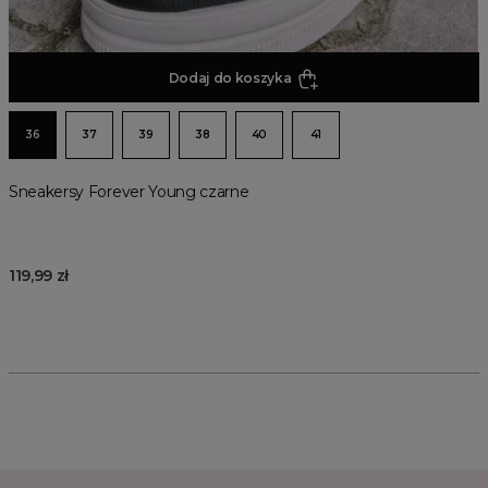
Dodaj do koszyka
36
37
39
38
40
41
Sneakersy Forever Young czarne
119,99 zł