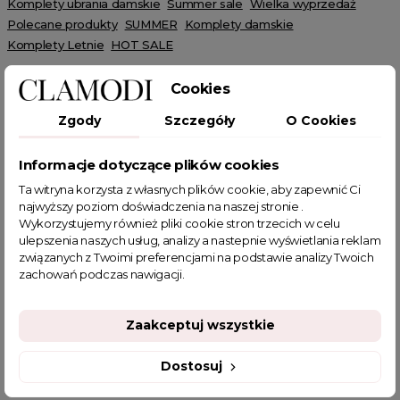
Komplety ubrania damskie
Summer sale
Wielka wyprzedaż
Polecane produkty
SUMMER
Komplety damskie
Komplety Letnie
HOT SALE
Cookies
Zgody
Szczegóły
O Cookies
POWIĄZANE TAGI
Informacje dotyczące plików cookies
Ta witryna korzysta z własnych plików cookie, aby zapewnić Ci
najwyższy poziom doświadczenia na naszej stronie .
komplet
komplet na lato
komplet na wakacje
Wykorzystujemy również pliki cookie stron trzecich w celu
beżowy komplet
Narzutka
narzutka boho
ulepszenia naszych usług, analizy a nastepnie wyświetlania reklam
komplet ażurowy
komplet letni
komplet na plażę
związanych z Twoimi preferencjami na podstawie analizy Twoich
zachowań podczas nawigacji.
plażowy komplet
komplet beżowy
narzutka na strój kąpielowy
komplet letni damski
komplet dwuczęściowy damski
sklep z odzieżą damską
Zaakceptuj wszystkie
narzuta na strój kąpielowy
fajne ciuszki
Dostosuj
garderoba kapsułowa
komplet damski ze spodniczka
komplet boho
komplety letnie damskie