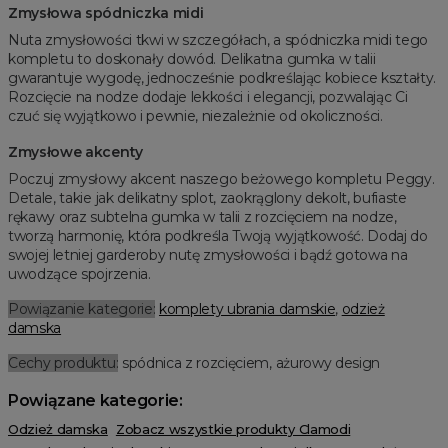
Zmysłowa spódniczka midi
Nuta zmysłowości tkwi w szczegółach, a spódniczka midi tego
kompletu to doskonały dowód. Delikatna gumka w talii
gwarantuje wygodę, jednocześnie podkreślając kobiece kształty.
Rozcięcie na nodze dodaje lekkości i elegancji, pozwalając Ci
czuć się wyjątkowo i pewnie, niezależnie od okoliczności.
Zmysłowe akcenty
Poczuj zmysłowy akcent naszego beżowego kompletu Peggy.
Detale, takie jak delikatny splot, zaokrąglony dekolt, bufiaste
rękawy oraz subtelna gumka w talii z rozcięciem na nodze,
tworzą harmonię, która podkreśla Twoją wyjątkowość. Dodaj do
swojej letniej garderoby nutę zmysłowości i bądź gotowa na
uwodzące spojrzenia.
Powiązanie kategorie:
komplety ubrania damskie
,
odzież
damska
Cechy produktu:
spódnica z rozcięciem, ażurowy design
Powiązane kategorie:
Odzież damska
Zobacz wszystkie produkty Clamodi