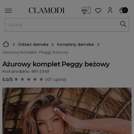
<script> dlApi = { cmd: [] }; </script> <script src="https://l
0
MENU
Odzież damska
Komplety damskie
Ażurowy komplet Peggy beżowy
Ażurowy komplet Peggy beżowy
Kod produktu: 661-2549
★ ★ ★ ★ ★
5.0/5
(47 opinii)