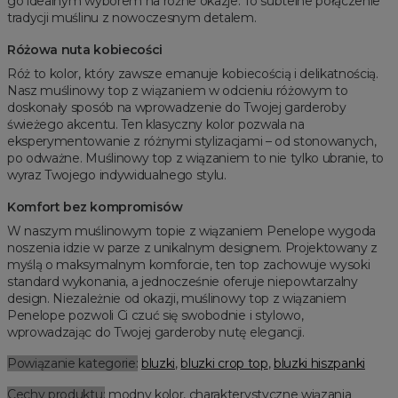
go idealnym wyborem na różne okazje. To subtelne połączenie
tradycji muślinu z nowoczesnym detalem.
Różowa nuta kobiecości
Róż to kolor, który zawsze emanuje kobiecością i delikatnością.
Nasz muślinowy top z wiązaniem w odcieniu różowym to
doskonały sposób na wprowadzenie do Twojej garderoby
świeżego akcentu. Ten klasyczny kolor pozwala na
eksperymentowanie z różnymi stylizacjami – od stonowanych,
po odważne. Muślinowy top z wiązaniem to nie tylko ubranie, to
wyraz Twojego indywidualnego stylu.
Komfort bez kompromisów
W naszym muślinowym topie z wiązaniem Penelope wygoda
noszenia idzie w parze z unikalnym designem. Projektowany z
myślą o maksymalnym komforcie, ten top zachowuje wysoki
standard wykonania, a jednocześnie oferuje niepowtarzalny
design. Niezależnie od okazji, muślinowy top z wiązaniem
Penelope pozwoli Ci czuć się swobodnie i stylowo,
wprowadzając do Twojej garderoby nutę elegancji.
Powiązanie kategorie:
bluzki
,
bluzki crop top
,
bluzki hiszpanki
Cechy produktu:
modny kolor, charakterystyczne wiązania