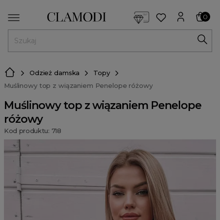
<script> dlApi = { cmd: [] }; </script> <script src="https://l
0
MENU
Odzież damska
Topy
Muślinowy top z wiązaniem Penelope różowy
Muślinowy top z wiązaniem Penelope
różowy
Kod produktu: 718