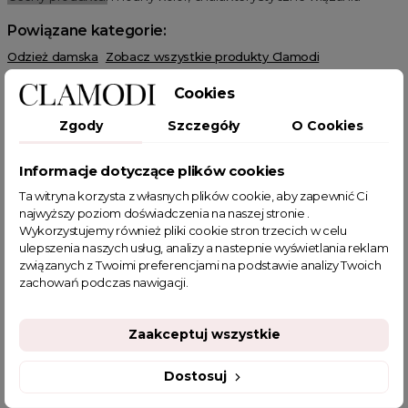
Powiązane kategorie:
Odzież damska
Zobacz wszystkie produkty Clamodi
Bluzki damskie
Bluzki crop top
Bluzki hiszpanki
Bluzki boho
Cookies
Summer sale
Wielka wyprzedaż
SUMMER
HOT SALE
Różowy Październik
Topy
Zgody
Szczegóły
O Cookies
Informacje dotyczące plików cookies
Ta witryna korzysta z własnych plików cookie, aby zapewnić Ci
najwyższy poziom doświadczenia na naszej stronie .
Wykorzystujemy również pliki cookie stron trzecich w celu
POWIĄZANE TAGI
ulepszenia naszych usług, analizy a nastepnie wyświetlania reklam
związanych z Twoimi preferencjami na podstawie analizy Twoich
zachowań podczas nawigacji.
top
krótki top
na lato
różowy top
muślinowy top
bawełniany top
elegancka bluzka do spódnicy
Zaakceptuj wszystkie
bluzka fuksja
różowy muślinowy top
zwiewna bluzka hiszpanka
bluzeczki na lato
Dostosuj
Bluzka z odkrytymi ramionami
Bluzka z ozdobnymi rękawami