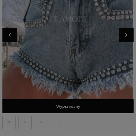
Dodaj do koszyka
Wyprzedany
XS
S
M
L