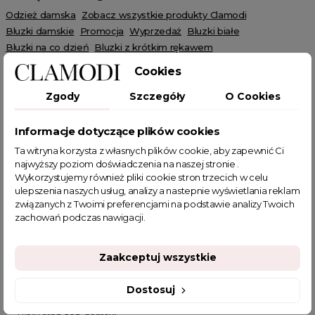
Odzież damska
Zobacz wszystkie produkty Clamodi
Bluzki damskie
Promocja
Wyprzedaż
Bluzki białe
Bluzki na co dzień
Bluzki z krótkim rękawem
Bluzki z dekoltem w serek
Bluzki crop top
SUMMER
Cookies
HOT SALE
Zgody
Szczegóły
O Cookies
Informacje dotyczące plików cookies
Ta witryna korzysta z własnych plików cookie, aby zapewnić Ci
najwyższy poziom doświadczenia na naszej stronie .
POWIĄZANE TAGI
Wykorzystujemy również pliki cookie stron trzecich w celu
ulepszenia naszych usług, analizy a nastepnie wyświetlania reklam
związanych z Twoimi preferencjami na podstawie analizy Twoich
biała bluzka
zwiewna bluzka
bluzka na lato
bluzka biała
zachowań podczas nawigacji.
letnia bluzka
bluzka z dekoltem na zakładkę
bluzka ze ściągaczem
bluzeczki na lato
Zaakceptuj wszystkie
sklep z odzieżą damską
fajne bluzki
fajne bluzki damskie
fajne ciuszki
biała bluzka elegancka
Dostosuj
biała bluzka damska elegancka
Biały crop top