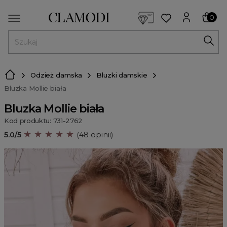
<script> dlApi = { cmd: [] }; </script> <script src="https://l
0
MENU
Odzież damska
Bluzki damskie
Bluzka Mollie biała
Bluzka Mollie biała
Kod produktu: 731-2762
★ ★ ★ ★ ★
5.0/5
(48 opinii)