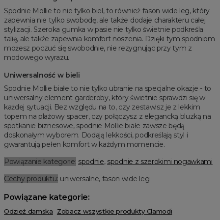
Spodnie Mollie to nie tylko biel, to również fason wide leg, który
zapewnia nie tylko swobodę, ale także dodaje charakteru całej
stylizacji. Szeroka gumka w pasie nie tylko świetnie podkreśla
talię, ale także zapewnia komfort noszenia. Dzięki tym spodniom
możesz poczuć się swobodnie, nie rezygnując przy tym z
modowego wyrazu.
Uniwersalność w bieli
Spodnie Mollie białe to nie tylko ubranie na specjalne okazje - to
uniwersalny element garderoby, który świetnie sprawdzi się w
każdej sytuacji. Bez względu na to, czy zestawisz je z lekkim
topem na plażowy spacer, czy połączysz z elegancką bluzką na
spotkanie biznesowe, spodnie Mollie białe zawsze będą
doskonałym wyborem. Dodają lekkości, podkreślają styl i
gwarantują pełen komfort w każdym momencie.
Powiązanie kategorie:
spodnie
,
spodnie z szerokimi nogawkami
Cechy produktu:
uniwersalne, fason wide leg
Powiązane kategorie:
Odzież damska
Zobacz wszystkie produkty Clamodi