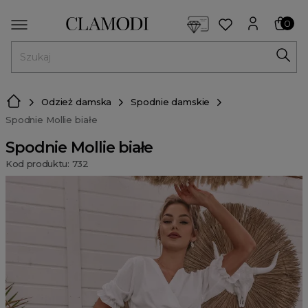
<script> dlApi = { cmd: [] }; </script> <script src="https://l
0
MENU
Odzież damska
Spodnie damskie
Spodnie Mollie białe
Spodnie Mollie białe
Kod produktu: 732