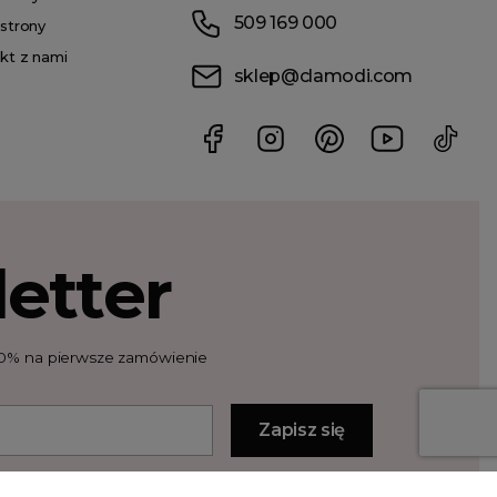
509 169 000
strony
kt z nami
sklep@clamodi.com
etter
t 10% na pierwsze zamówienie
unki użytkowania i politykę prywatności