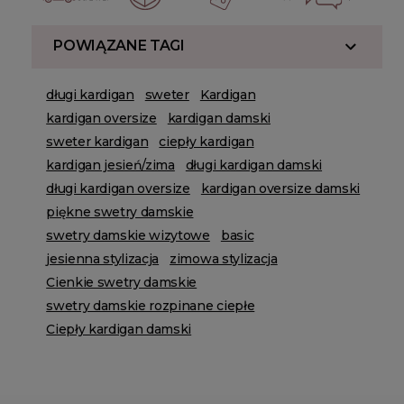
POWIĄZANE TAGI
długi kardigan
sweter
Kardigan
kardigan oversize
kardigan damski
sweter kardigan
ciepły kardigan
kardigan jesień/zima
długi kardigan damski
długi kardigan oversize
kardigan oversize damski
piękne swetry damskie
swetry damskie wizytowe
basic
jesienna stylizacja
zimowa stylizacja
Cienkie swetry damskie
swetry damskie rozpinane ciepłe
Ciepły kardigan damski