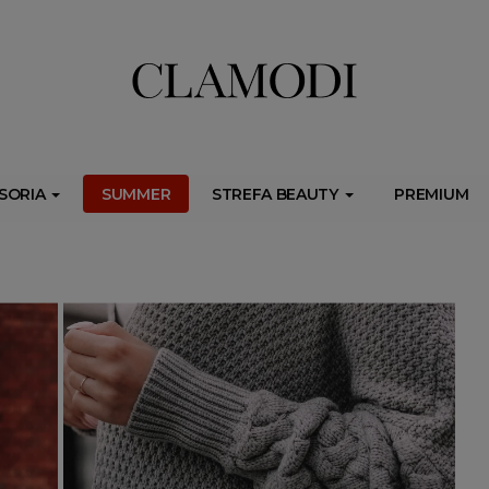
ib.onet.pl/s.csr/build/dlApi/minit.boot.min.js" async></script>
SORIA
SUMMER
STREFA BEAUTY
PREMIUM