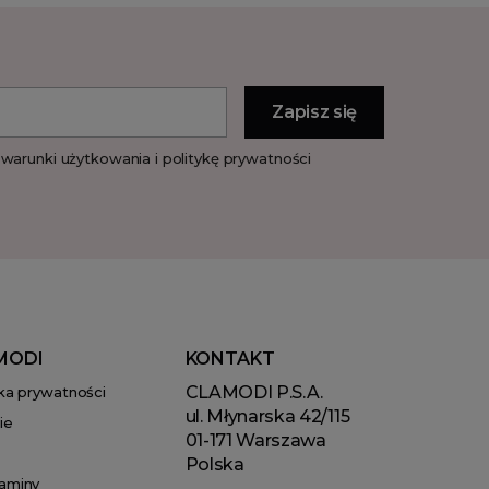
warunki użytkowania i politykę prywatności
MODI
KONTAKT
CLAMODI P.S.A.
yka prywatności
ul. Młynarska 42/115
ie
01-171 Warszawa
Polska
aminy