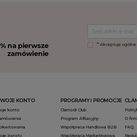
*
10% na pierwsze
Akceptuję ogólne 
zamówienie
WOJE KONTO
PROGRAMY I PROMOCJE
CLA
oje konto
Clamodi Club
Polit
amówienia
Program Afiliacyjny
O firm
okwitowania
Współpraca Handlowa B2B
FAQ
oje zwroty
Współpraca Marketingowa
Regul