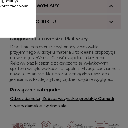
g, analizy a
SKŁAD I WYMIARY
 Twoich zachowań
OPIS PRODUKTU
Długi kardigan oversize Plait szary
Długi kardigan oversize wykonany z niezwykle
przyjemnego w dotyku materiału to idealna propozycja
na sezon jesień/zima. Całość uzupełniają kieszenie.
Rękawy oraz kieszenie zakończone są wyjątkowym
splotem w stylu warkocza.Uzupełni stylizacje codzienne, a
nawet eleganckie. Noś go z sukienką albo t-shirtem i
jeansami, w każdej stylizacji będzie obłędnie wyglądać.
Powiązane kategorie:
Odzież damska
Zobacz wszystkie produkty Clamodi
Swetry damskie
Spring sale