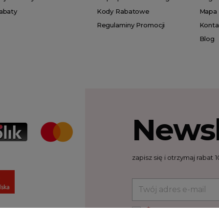
abaty
Kody Rabatowe
Mapa 
Regulaminy Promocji
Konta
Blog
Newsl
zapisz się i otrzymaj raba
*
Akceptuję ogólne war