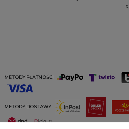
R
METODY PŁATNOŚCI
METODY DOSTAWY