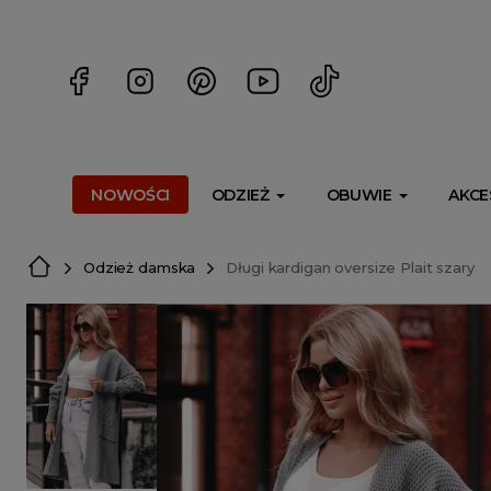
<script> dlApi = { cmd: [] }; </script> <script src="https://l
NOWOŚCI
ODZIEŻ
OBUWIE
AKCE
Odzież damska
Długi kardigan oversize Plait szary