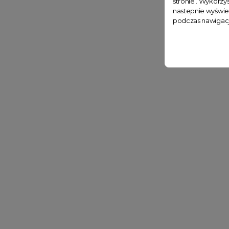
stronie . Wykorzys
nastepnie wyświe
podczas nawigacj