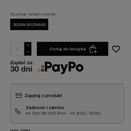
Rozmiar: Jeden rozmiar
JEDEN ROZMIAR
favorite_border
Dodaj do koszyka
Zapytaj o produkt
Zadzwoń i zamów
tel. 509 169 000 (Pon. - Pt. 8:00 - 16:00)