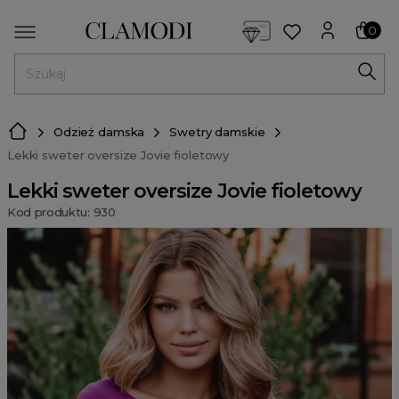
<script> dlApi = { cmd: [] }; </script> <script src="https://l
0
MENU
Odzież damska
Swetry damskie
Lekki sweter oversize Jovie fioletowy
Lekki sweter oversize Jovie fioletowy
Kod produktu: 930