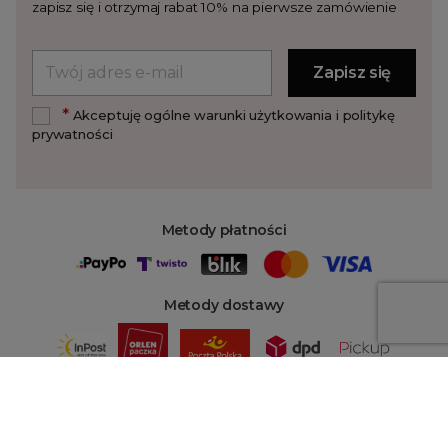
zapisz się i otrzymaj rabat 10% na pierwsze zamówienie
*
Akceptuję ogólne warunki użytkowania i politykę
prywatności
Metody płatności
Metody dostawy