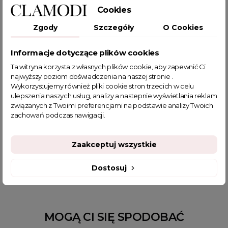
Cookies
Zgody
Szczegóły
O Cookies
POWIĄZANE TAGI
Informacje dotyczące plików cookies
sweter oversize
sweter
sweter do legginsów
Ta witryna korzysta z własnych plików cookie, aby zapewnić Ci
swetry oversize
lużny sweter oversize
sweter damski
najwyższy poziom doświadczenia na naszej stronie .
Wykorzystujemy również pliki cookie stron trzecich w celu
lekki sweter
sweter z dekoltem w literkę V
ulepszenia naszych usług, analizy a nastepnie wyświetlania reklam
Asymetryczny sweter
sweter z obniżoną linią ramion
związanych z Twoimi preferencjami na podstawie analizy Twoich
sweter wkładany przez głowę
piękne swetry damskie
zachowań podczas nawigacji.
swetry damskie wizytowe
sklep z odzieżą damską
swetry damskie wyprzedaż
fajne ciuszki
Zaakceptuj wszystkie
jesienne stylizacje do pracy
kolorowy sweter
Dostosuj
MOGĄ CI SIĘ SPODOBAĆ