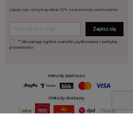
zapisz się i otrzymaj rabat 10% na pierwsze zamówienie
*
Akceptuję ogólne warunki użytkowania i politykę
prywatności
Metody płatności
Metody dostawy