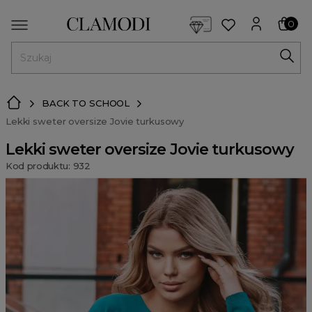
<script> dlApi = { cmd: [] }; </script> <script src="https://l
0
MENU
BACK TO SCHOOL
Lekki sweter oversize Jovie turkusowy
Lekki sweter oversize Jovie turkusowy
Kod produktu: 932