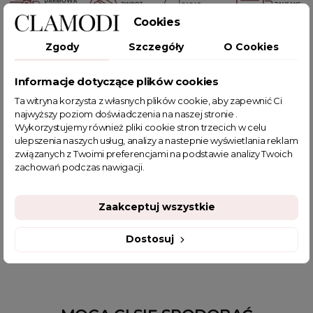
Cookies
Zgody
Szczegóły
O Cookies
POWIĄZANE TAGI
Informacje dotyczące plików cookies
sweter oversize
sweter
sweter do legginsów
Ta witryna korzysta z własnych plików cookie, aby zapewnić Ci
swetry oversize
lużny sweter oversize
sweter damski
najwyższy poziom doświadczenia na naszej stronie .
lekki sweter
sweter z dekoltem w literkę V
Wykorzystujemy również pliki cookie stron trzecich w celu
Asymetryczny sweter
sweter z obniżoną linią ramion
ulepszenia naszych usług, analizy a nastepnie wyświetlania reklam
związanych z Twoimi preferencjami na podstawie analizy Twoich
niebieski sweter
sweter wkładany przez głowę
zachowań podczas nawigacji.
piękne swetry damskie
swetry damskie wizytowe
sklep z odzieżą damską
swetry damskie wyprzedaż
Zaakceptuj wszystkie
fajne ciuszki
jesienne stylizacje do pracy
kolorowy sweter
swetry damskie w serek
Dostosuj