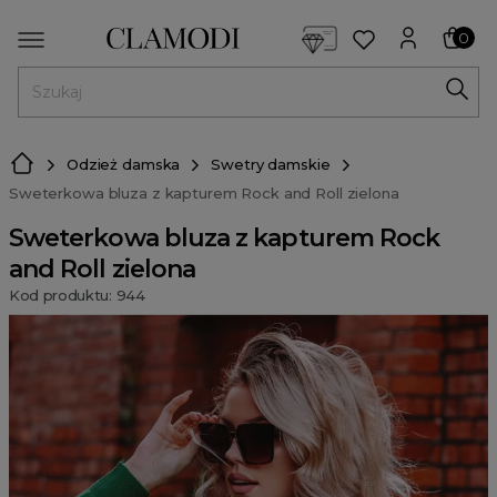
<script> dlApi = { cmd: [] }; </script> <script src="https://l
0
MENU
Odzież damska
Swetry damskie
Sweterkowa bluza z kapturem Rock and Roll zielona
Sweterkowa bluza z kapturem Rock
and Roll zielona
Kod produktu: 944