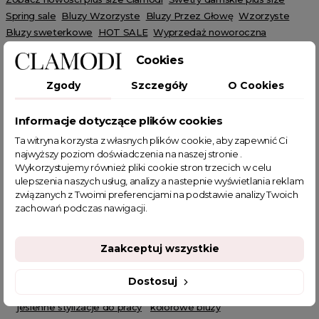
Spring sale
Bluzy Wzorzyste
Bluzy Przez Głowę
Wzorzyste
Bluzy sweterkowe
HOT SALE
Wyprzedaż noworoczna
Cookies
Zgody
Szczegóły
O Cookies
Informacje dotyczące plików cookies
POWIĄZANE TAGI
Ta witryna korzysta z własnych plików cookie, aby zapewnić Ci
najwyższy poziom doświadczenia na naszej stronie .
sweter
bluza oversize
bluza
Sweterkowa bluza
Wykorzystujemy również pliki cookie stron trzecich w celu
ulepszenia naszych usług, analizy a nastepnie wyświetlania reklam
bluza swetertkowa
bluza z kapturem
bluza z napisem
związanych z Twoimi preferencjami na podstawie analizy Twoich
bluza na codzień
bluza ze wzorem
luźna bluza
zachowań podczas nawigacji.
sweter z kapturem
sweter z napisem
wygodna bluza sweterkowa
sweterkowa bluza do tańca
Zaakceptuj wszystkie
piękne swetry damskie
zielony sweterek
sklep z odzieżą damską
ciepła bluza damska
Dostosuj
fajne bluzy damskie
fajne ciuszki
fajne tanie bluzy damskie
jesienne stylizacje do pracy
kolorowe bluzy