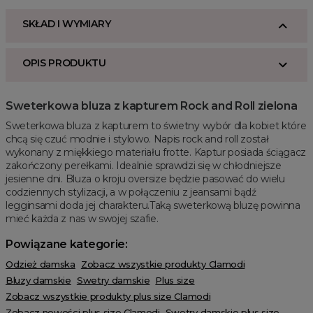
SKŁAD I WYMIARY
OPIS PRODUKTU
Sweterkowa bluza z kapturem Rock and Roll zielona
Sweterkowa bluza z kapturem to świetny wybór dla kobiet które
chcą się czuć modnie i stylowo. Napis rock and roll został
wykonany z miękkiego materiału frotte. Kaptur posiada ściągacz
zakończony perełkami. Idealnie sprawdzi się w chłodniejsze
jesienne dni. Bluza o kroju oversize będzie pasować do wielu
codziennych stylizacji, a w połączeniu z jeansami bądź
legginsami doda jej charakteru.Taką sweterkową bluzę powinna
mieć każda z nas w swojej szafie.
Powiązane kategorie:
Odzież damska
Zobacz wszystkie produkty Clamodi
Bluzy damskie
Swetry damskie
Plus size
Zobacz wszystkie produkty plus size Clamodi
Zobacz nowości plus size Clamodi
Swetry damskie plus size