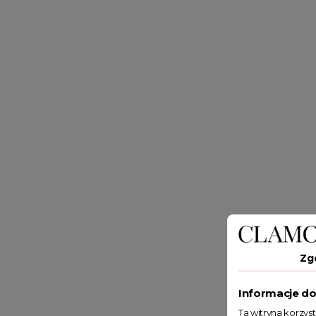
Zg
Informacje do
Ta witryna korzys