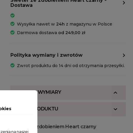
Sweter ze zdobieniem Heart czarny -
Dostawa
Wysyłka nawet w
24h
z magazynu w Polsce
Darmowa dostawa
od 249,00 zł
Polityka wymiany i zwrotów
Zwrot produktu do 14 dni od otrzymania przesyłki.
SKŁAD I WYMIARY
okies
OPIS PRODUKTU
Sweter ze zdobieniem Heart czarny
zenia na naszej