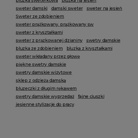
bluzka sweterkowa
bluzka na jesień
sweter damski
damski sweter
sweter na jesień
Sweter ze zdobieniem
sweter prążkowany. prążkowany sw
sweter z kryształkami
sweter z prązkowanej dzianiny
swetry damskie
bluzka ze zdobieniem
bluzka z kryształkami
sweter wkładany przez głowę
piękne swetry damskie
swetry damskie wizytowe
sklep z odzieżą damską
bluzeczki z długim rękawem
swetry damskie wyprzedaż
fajne ciuszki
jesienne stylizacje do pracy