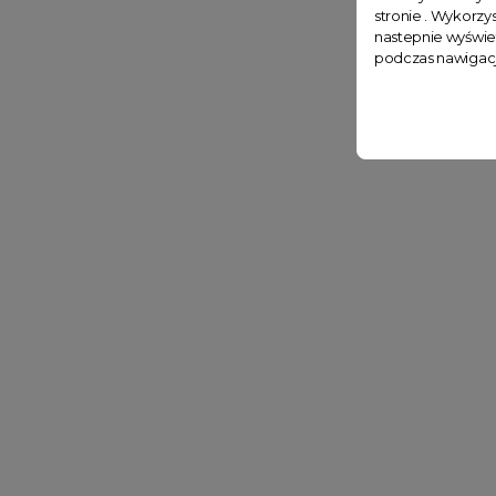
stronie . Wykorzys
nastepnie wyświe
podczas nawigacj