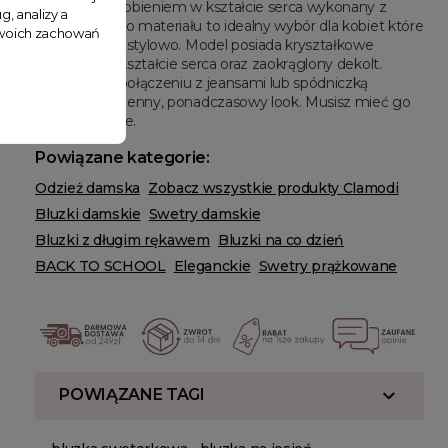
Sweter ze zdobieniem w kształcie serca wykonany z
g, analizy a
prążkowanego materiału to idealny wybór dla kobiet które
 Twoich zachowań
chcą czuć się stylowo. Model posiada kryształkowe
zdobienie w kształcie serca oraz zaokrąglony dekolt.
Sweterek w połączeniu z jeansami lub spódniczką
stworzy codzienny, ponadczasowy look. Musisz mieć go
w swojej szafie.
Powiązane kategorie:
Odzież damska
Zobacz wszystkie produkty Clamodi
Bluzki damskie
Swetry damskie
Bluzki z długim rękawem
Bluzki na co dzień
BACK TO SCHOOL
Eleganckie
Swetry prążkowane
POWIĄZANE TAGI