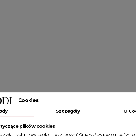
Cookies
ody
Szczegóły
O Co
tyczące plików cookies
ta z własnych plików cookie, aby zapewnić Ci najwyższy poziom doświadc