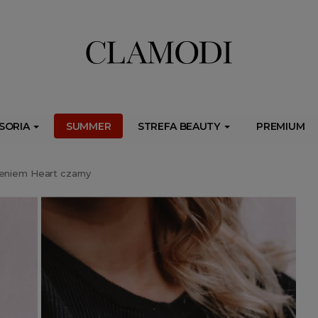
ib.onet.pl/s.csr/build/dlApi/minit.boot.min.js" async></script>
SORIA
SUMMER
STREFA BEAUTY
PREMIUM
eniem Heart czarny