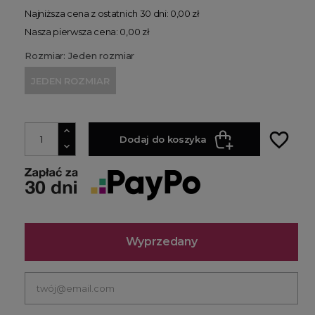
Najniższa cena z ostatnich 30 dni: 0,00 zł
Nasza pierwsza cena: 0,00 zł
Rozmiar: Jeden rozmiar
JEDEN ROZMIAR
favorite_border
Dodaj do koszyka
Wyprzedany