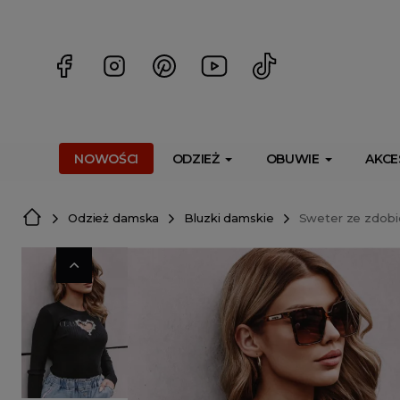
<script> dlApi = { cmd: [] }; </script> <script src="https://l
NOWOŚCI
ODZIEŻ
OBUWIE
AKCE
Odzież damska
Bluzki damskie
Sweter ze zdobi