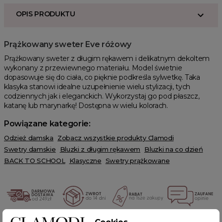
OPIS PRODUKTU
Prążkowany sweter Eve różowy
Prążkowany sweter z długim rękawem i delikatnym dekoltem
wykonany z przewiewnego materiału. Model świetnie
dopasowuje się do ciała, co pięknie podkreśla sylwetkę. Taka
klasyka stanowi idealne uzupełnienie wielu stylizacji, tych
codziennych jak i eleganckich. Wykorzystaj go pod płaszcz,
katanę lub marynarkę! Dostępna w wielu kolorach.
Powiązane kategorie:
Odzież damska
Zobacz wszystkie produkty Clamodi
Swetry damskie
Bluzki z długim rękawem
Bluzki na co dzień
BACK TO SCHOOL
Klasyczne
Swetry prążkowane