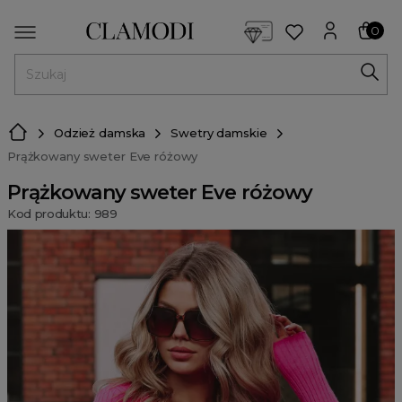
<script> dlApi = { cmd: [] }; </script> <script src="https://l
0
MENU
Odzież damska
Swetry damskie
Prążkowany sweter Eve różowy
Prążkowany sweter Eve różowy
Kod produktu: 989