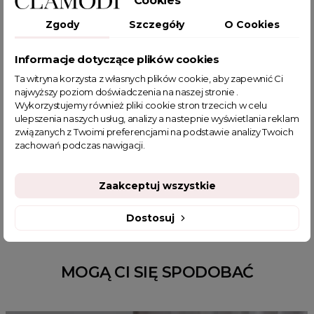
Cookies
POWIĄZANE TAGI
Zgody
Szczegóły
O Cookies
bluzka sweterkowa
bluzka prążkowana
bluzka na jesień
Informacje dotyczące plików cookies
sweter damski
swetry damskie
Sweter prążkowany
sweter na co dzień
bluzka prążek na co dzień
Ta witryna korzysta z własnych plików cookie, aby zapewnić Ci
najwyższy poziom doświadczenia na naszej stronie .
bluzka fuksja
sweter wkładany przez głowę
Wykorzystujemy również pliki cookie stron trzecich w celu
piękne swetry damskie
różowy sweterek
ulepszenia naszych usług, analizy a nastepnie wyświetlania reklam
swetry damskie wizytowe
sklep z odzieżą damską
związanych z Twoimi preferencjami na podstawie analizy Twoich
zachowań podczas nawigacji.
bluzeczki z długim rękawem
swetry damskie wyprzedaż
basic
fajne ciuszki
modne swetry damskie
jesienne stylizacje do pracy
kolorowy sweter
Zaakceptuj wszystkie
Dostosuj
MOGĄ CI SIĘ SPODOBAĆ